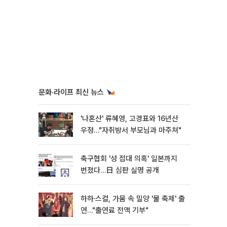
문화·라이프 최신 뉴스
'나혼산' 류혜영, 고경표와 16년산
우정…"자취방서 부모님과 마주쳐"
축구협회 '성 접대 의혹' 일본까지
번졌다…日 심판 실명 공개
하하·스컬, 가뭄 속 밀양 '물 축제' 출
연…"출연료 전액 기부"