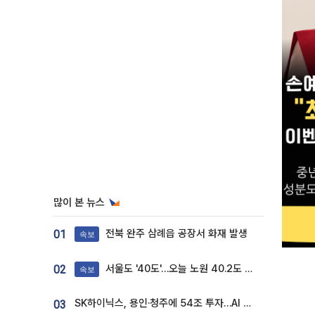
많이 본 뉴스
전북 완주 삼례읍 공장서 화재 발생
01
속보
서울도 '40도'…오늘 노원 40.2도 기록
02
속보
SK하이닉스, 용인·청주에 54조 투자…AI 메모리 생산기지 키운다
03