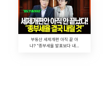
부동산 세제개편 아직 끝 아
냐? "종부세율 발표보다 내릴
것" 장기거주·양도세 전망 I 집
땅지성 I 김인만, 진미윤