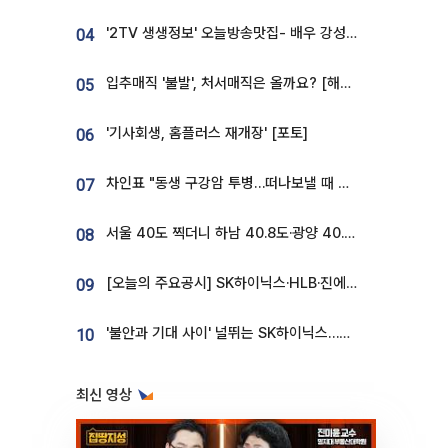
'2TV 생생정보' 오늘방송맛집- 배우 강성진 단골! 쌀국수ㆍ푸팟퐁 커리 맛집 '블○○○'
04
입추매직 '불발', 처서매직은 올까요? [해시태그]
05
'기사회생, 홈플러스 재개장' [포토]
06
차인표 "동생 구강암 투병…떠나보낼 때 가장 힘들었다”
07
서울 40도 찍더니 하남 40.8도·광양 40.2도…전국 '펄펄'
08
[오늘의 주요공시] SK하이닉스·HLB·진에어·포스코홀딩스·네이버·대우건설 등
09
'불안과 기대 사이' 널뛰는 SK하이닉스…증권가 "HBM4·LTA 기반 펀터멘털 견고"
10
최신 영상