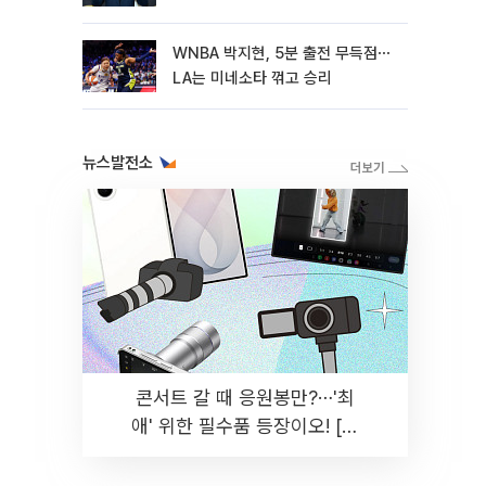
WNBA 박지현, 5분 출전 무득점⋯
LA는 미네소타 꺾고 승리
뉴스발전소
콘서트 갈 때 응원봉만?⋯'최
애' 위한 필수품 등장이오! [솔
드아웃]