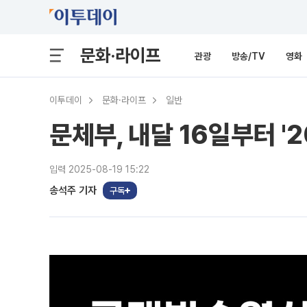
문화·라이프
관광
방송/TV
영화
이투데이
문화·라이프
일반
문체부, 내달 16일부터 '
입력 2025-08-19 15:22
송석주 기자
구독