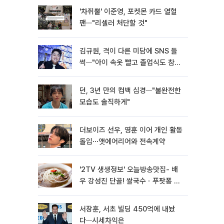
'차쥐뿔' 이준영, 포켓몬 카드 열혈
팬⋯"리셀러 처단할 것"
김규원, 격이 다른 미담에 SNS 들
썩⋯"아이 속옷 빨고 졸업식도 참
석"
던, 3년 만의 컴백 심경⋯"불완전한
모습도 솔직하게"
더보이즈 선우, 영훈 이어 개인 활동
돌입⋯앳에어리어와 전속계약
'2TV 생생정보' 오늘방송맛집- 배
우 강성진 단골! 쌀국수ㆍ푸팟퐁 커
리 맛집 '블○○○'
서장훈, 서초 빌딩 450억에 내놨
다⋯시세차익은