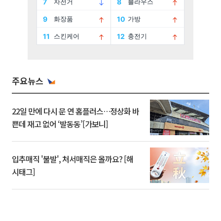
주요뉴스
22일 만에 다시 문 연 홈플러스…정상화 바
쁜데 재고 없어 ‘발동동’[가보니]
입추매직 '불발', 처서매직은 올까요? [해
시태그]