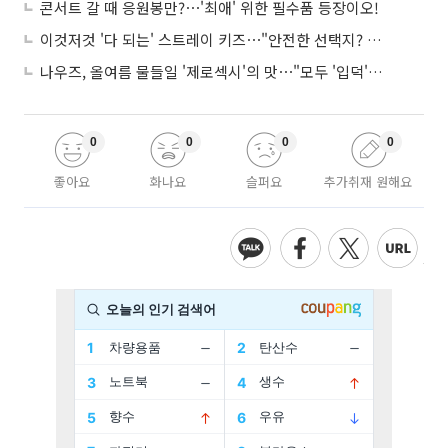
콘서트 갈 때 응원봉만?⋯'최애' 위한 필수품 등장이오!
이것저것 '다 되는' 스트레이 키즈⋯"안전한 선택지? 도전이 재밌죠"
나우즈, 올여름 물들일 '제로섹시'의 맛⋯"모두 '입덕'시킬 것"
0
0
0
0
좋아요
화나요
슬퍼요
추가취재 원해요