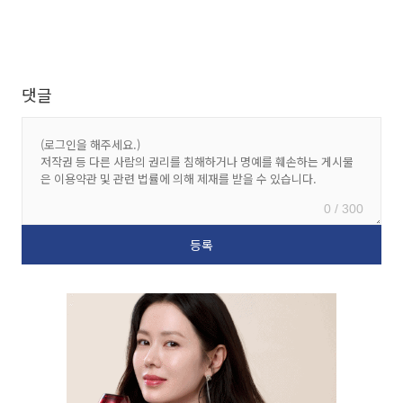
댓글
0 / 300