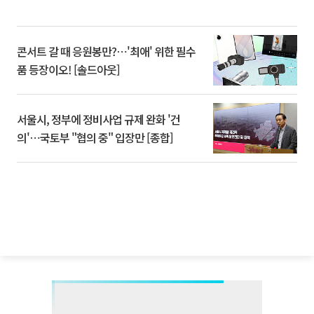
콘서트 갈 때 응원봉만?⋯'최애' 위한 필수
품 등장이오! [솔드아웃]
서울시, 정부에 정비사업 규제 완화 '건
의'⋯국토부 "협의 중" 입장만 [종합]