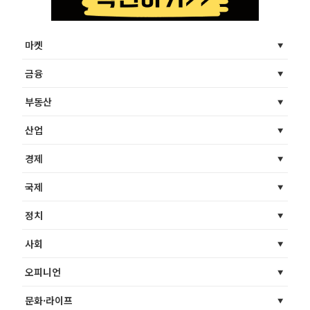
마켓
금융
부동산
산업
경제
국제
정치
사회
오피니언
문화·라이프