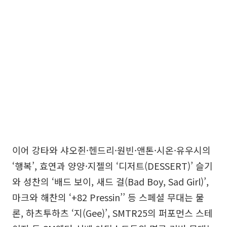
이어 강타와 샤오쥔·헨드리·원빈·앤톤·시온·유우시의
‘행복’, 효연과 양양·지젤의 ‘디저트(DESSERT)’ 슬기
와 성찬의 ‘배드 보이, 새드 걸(Bad Boy, Sad Girl)’,
마크와 해찬의 ‘+82 Pressin’’ 등 스페셜 무대는 물
론, 하츠투하츠 ‘지(Gee)’, SMTR25의 퍼포먼스 스테