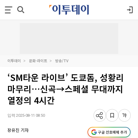
이투데이
문화·라이프
방송/TV
‘SM타운 라이브’ 도쿄돔, 성황리
마무리⋯신곡→스페셜 무대까지
열정의 4시간
입력 2025-08-11 08:50
장유진 기자
구글 선호매체 추가