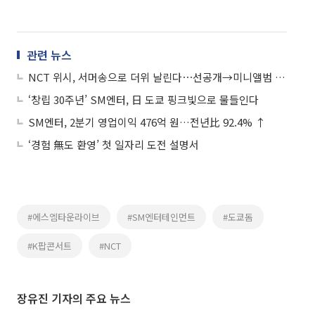
관련 뉴스
NCT 위시, 서머송으로 더위 날린다⋯선공개→미니앨범 내달 1일 발매
‘창립 30주년’ SM엔터, 日 도쿄 핑크빛으로 물들인다
SM엔터, 2분기 영업이익 476억 원…전년比 92.4% ↑
‘경험 無도 환영’ 첫 일자리 도전 설명서
#에스엠타운라이브
#SM엔터테인먼트
#도쿄돔
#K팝콘서트
#NCT
장유진 기자의 주요 뉴스