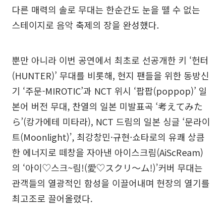
다른 매력의 솔로 무대는 한순간도 눈을 뗄 수 없는
스테이지로 음악 축제의 장을 완성했다.
뿐만 아니라 이번 공연에서 최초로 선공개한 키 ‘헌터
(HUNTER)’ 무대를 비롯해, 현지 팬들을 위한 동방신
기 ‘주문-MIROTIC’과 NCT 위시 ‘팝팝(poppop)’ 일
본어 버전 무대, 찬열의 일본 미발표곡 ‘考えてみた
ら’(캉가에테 미타라), NCT 드림의 일본 싱글 ‘문라이
트(Moonlight)’, 최강창민·규현·쇼타로의 유쾌 상큼
한 에너지로 떼창을 자아낸 아이스크림(AiScReam)
의 ‘아이♡스크~림!(愛♡スクリ～ム!)’커버 무대는
관객들의 열광적인 함성을 이끌어내며 현장의 열기를
최고조로 끌어올렸다.