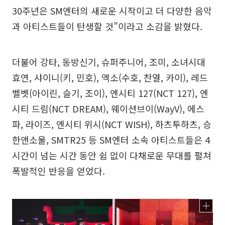
30주년은 SM엔터의 새로운 시작이고 더 다양한 음악
과 아티스트들이 탄생할 것”이라고 소감을 밝혔다.
더불어 강타, 동방신기, 슈퍼주니어, 조미, 소녀시대
효연, 샤이니(키, 민호), 엑소(수호, 찬열, 카이), 레드
벨벳(아이린, 슬기, 조이), 엔시티 127(NCT 127), 엔
시티 드림(NCT DREAM), 웨이션브이(WayV), 에스
파, 라이즈, 엔시티 위시(NCT WISH), 하츠투하츠, 승
한앤소울, SMTR25 등 SM엔터 소속 아티스트들은 4
시간이 넘는 시간 동안 쉼 없이 다채로운 무대를 펼쳐
폭발적인 반응을 얻었다.