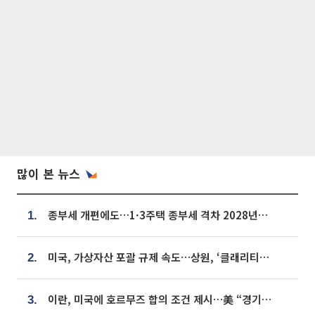
많이 본 뉴스
종부세 개편에도…1·3주택 종부세 격차 2028년부터 확대
1.
미국, 가상자산 포괄 규제 속도…상원, ‘클래리티법’ 9월 절차투표 추진
2.
이란, 미국에 호르무즈 합의 조건 제시…美 “경기 아직 안 끝나” [종합]
3.