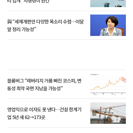
리 업계 “시행령이 관건”
與 “세제개편안 다양한 목소리 수렴…이달
말 정리 가능성”
블룸버그 “레버리지 거품 빠진 코스피, 변
동성 최악 국면 지났을 가능성”
영업익으로 이자도 못 낸다…건설 한계기
업 5년 새 62→173곳