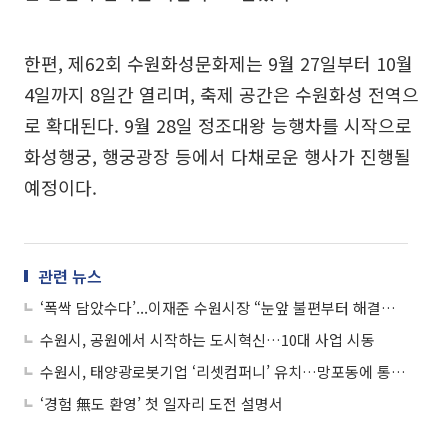
한편, 제62회 수원화성문화제는 9월 27일부터 10월
4일까지 8일간 열리며, 축제 공간은 수원화성 전역으
로 확대된다. 9월 28일 정조대왕 능행차를 시작으로
화성행궁, 행궁광장 등에서 다채로운 행사가 진행될
예정이다.
관련 뉴스
‘폭싹 담았수다’...이재준 수원시장 “눈앞 불편부터 해결…정조처럼 민심 듣겠다”
수원시, 공원에서 시작하는 도시혁신…10대 사업 시동
수원시, 태양광로봇기업 ‘리셋컴퍼니’ 유치…망포동에 통합이전
‘경험 無도 환영’ 첫 일자리 도전 설명서