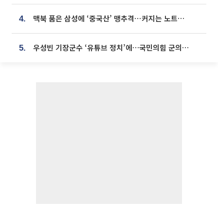
맥북 품은 삼성에 ‘중국산’ 맹추격⋯커지는 노트북 OLED 시장
4.
우성빈 기장군수 ‘유튜브 정치’에…국민의힘 군의원들 집단 반발
5.