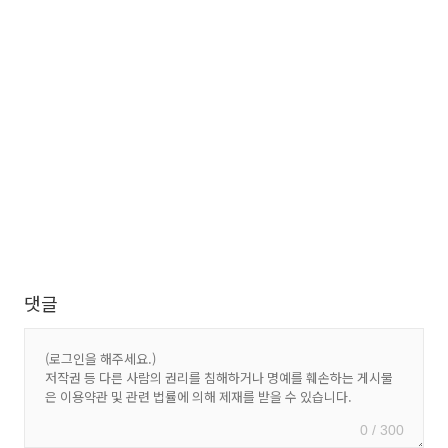
댓글
0 / 300