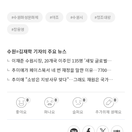
#수원화성문화제
#야조
#수원시
#정조대왕
#장용영
수원=김재학 기자의 주요 뉴스
이재준 수원시장, 20개국 이주민 135명 '새빛 글로벌프렌즈' 위촉
추미애가 페이스북서 네 번 재정을 말한 이유…7700억 추경 열쇠는 도의회에
추미애 "소방은 지방사무 맞다"…그래도 재원은 국가가 나눠야
0
0
0
0
좋아요
화나요
슬퍼요
추가취재 원해요