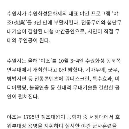
수원시가 수원화성문화제의 대표 야간 프로그램 ‘야
조(夜操)’를 3년 만에 부활시킨다. 전통무예와 첨단무
대기술이 결합된 대형 야간공연으로, 시민이 직접 무
대의 주인공이 된다.
수원시는 올해 ‘야조’를 10월 3~4일 수원화성 동북쪽
연무대에서 개최한다고 8일 밝혔다. 기마무예, 군무,
병법시연 등 전통콘텐츠에 워터스크린, 특수효과, 미
디어맵핑, 불꽃연출 등 현대적 무대기술을 결합한 공
연이 펼쳐진다.
야조는 1795년 정조대왕이 능행차 중 서장대에서 호
위부대장 용영을 지휘하며 실시한 야간 군사훈련을