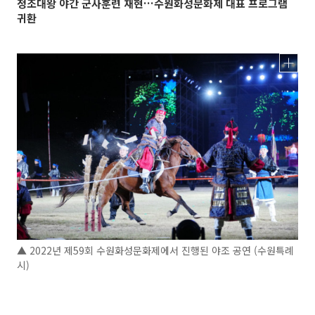
정조대왕 야간 군사훈련 재현…수원화성문화제 대표 프로그램
귀환
▲ 2022년 제59회 수원화성문화제에서 진행된 야조 공연 (수원특례
시)