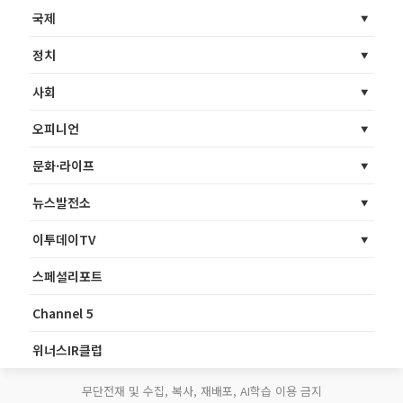
국제
정치
사회
오피니언
문화·라이프
뉴스발전소
이투데이TV
스페셜리포트
Channel 5
위너스IR클럽
무단전재 및 수집, 복사, 재배포, AI학습 이용 금지