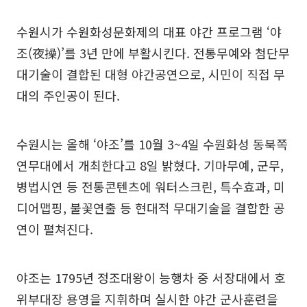
수원시가 수원화성문화제의 대표 야간 프로그램 ‘야
조(夜操)’를 3년 만에 부활시킨다. 전통무예와 첨단무
대기술이 결합된 대형 야간공연으로, 시민이 직접 무
대의 주인공이 된다.
수원시는 올해 ‘야조’를 10월 3~4일 수원화성 동북쪽
연무대에서 개최한다고 8일 밝혔다. 기마무예, 군무,
병법시연 등 전통콘텐츠에 워터스크린, 특수효과, 미
디어맵핑, 불꽃연출 등 현대적 무대기술을 결합한 공
연이 펼쳐진다.
야조는 1795년 정조대왕이 능행차 중 서장대에서 호
위부대장 용영을 지휘하며 실시한 야간 군사훈련을