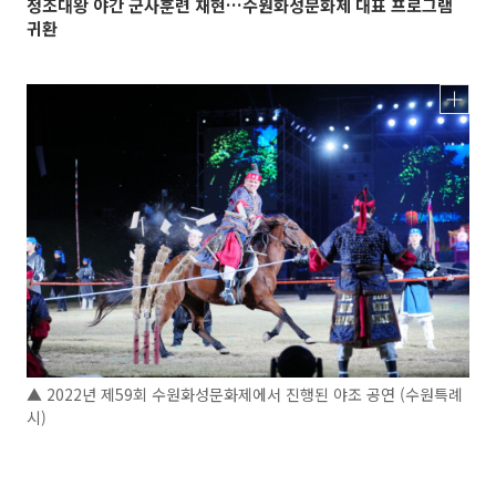
정조대왕 야간 군사훈련 재현…수원화성문화제 대표 프로그램
귀환
▲ 2022년 제59회 수원화성문화제에서 진행된 야조 공연 (수원특례
시)