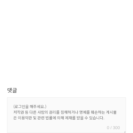
댓글
0 / 300