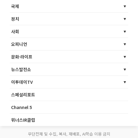
국제
정치
사회
오피니언
문화·라이프
뉴스발전소
이투데이TV
스페셜리포트
Channel 5
위너스IR클럽
무단전재 및 수집, 복사, 재배포, AI학습 이용 금지