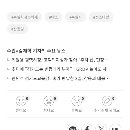
#수원화성문화제
#야조
#수원시
#정조대왕
#장용영
수원=김재학 기자의 주요 뉴스
최원용 평택시장, 고덕택지상가 찾아 "주차 답, 현장에 있다"
추미애 "경기도는 빈껍데기 부자"…GRDP 늘어도 세입은 그대로
안민석 경기도교육감 "휴가 반납한 3일, 감동과 배움이었다"
0
0
0
0
좋아요
화나요
슬퍼요
추가취재 원해요