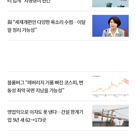
리 업계 “시행령이 관건”
與 “세제개편안 다양한 목소리 수렴…이달
말 정리 가능성”
블룸버그 “레버리지 거품 빠진 코스피, 변
동성 최악 국면 지났을 가능성”
영업익으로 이자도 못 낸다…건설 한계기
업 5년 새 62→173곳