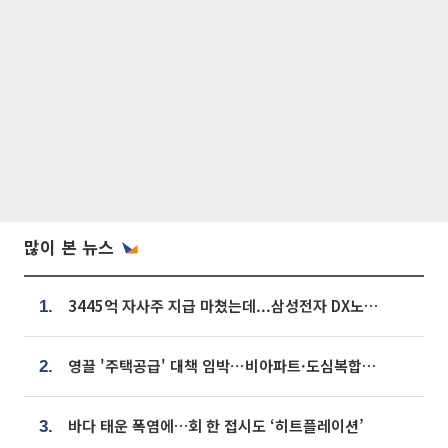
많이 본 뉴스
3445억 자사주 지급 마쳤는데...삼성전자 DX노조, 뒤늦은 '떼쓰기 집회'
1.
영끌 '주택공급' 대책 임박⋯비아파트·도심복합까지 총동원
2.
바다 태운 폭염에…회 한 접시도 ‘히트플레이션’
3.