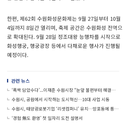
한편, 제62회 수원화성문화제는 9월 27일부터 10월
4일까지 8일간 열리며, 축제 공간은 수원화성 전역으
로 확대된다. 9월 28일 정조대왕 능행차를 시작으로
화성행궁, 행궁광장 등에서 다채로운 행사가 진행될
예정이다.
관련 뉴스
‘폭싹 담았수다’...이재준 수원시장 “눈앞 불편부터 해결…정조처럼 민심 듣겠다”
수원시, 공원에서 시작하는 도시혁신…10대 사업 시동
수원시, 태양광로봇기업 ‘리셋컴퍼니’ 유치…망포동에 통합이전
‘경험 無도 환영’ 첫 일자리 도전 설명서