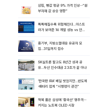
삼립, 빵값 평균 9% 가격 인상⋯“원
부자재 값 상승 영향”
똑똑해질수록 위험해진다…아스트
라가 보여준 'AI 개발 성능 vs 안전
딜레마'
중기부, 지방소멸대응 유공자 모
집…31일까지 접수
SK실트론 팔고도 8년간 성과 공
유…두산 인수대금 2.3조가 끝 아냐
‘한국판 IRA’ 베일 벗었지만…반도체
·배터리 업계 “시행령이 관건”
맥북 품은 삼성에 ‘중국산’ 맹추격⋯
커지는 노트북 OLED 시장