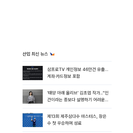
산업 최신 뉴스
삼프로TV 개인정보 46만건 유출…
계좌·카드정보 포함
‘태양 아래 올리브’ 김초엽 작가...“인
간이라는 종보다 설명하기 어려운
한 사람을 쓰고 싶었다”[문화人터
뷰]
제13회 제주삼다수 마스터스, 장은
수 첫 우승하며 성료