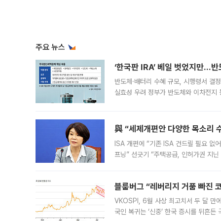
주요 뉴스
‘한국판 IRA’ 베일 벗었지만…
반도체·배터리 수혜 규모, 시행령서 결정
실효성 우려 정부가 반도체와 이차전지 
법(IRA)’으로 불리는 국내생산세액공제
與 “세제개편안 다양한 목소리 
ISA 개편에 “기존 ISA 건드릴 필요 
프닝” 선긋기 “주택공급, 인허가권 지닌
견을 수렴해 당정과 개편안에 대한 조율
블룸버그 “레버리지 거품 빠진 코
VKOSPI, 6월 사상 최고치서 두 달
국인 복귀는 ‘신중’ 한국 증시를 뒤흔