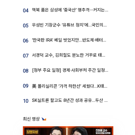
맥북 품은 삼성에 ‘중국산’ 맹추격⋯커지는 노트북 OLED 시장
04
우성빈 기장군수 ‘유튜브 정치’에…국민의힘 군의원들 집단 반발
05
‘한국판 IRA’ 베일 벗었지만…반도체·배터리 업계 “시행령이 관건”
06
서경덕 교수, 김희철도 분노한 거꾸로 태극기⋯"엉터리는 아냐, 아쉬울 뿐"
07
[정부 주요 일정] 경제·사회부처 주간 일정 (8월 10일 ~ 8월 14일)
08
09
美 폴리실리콘 ‘가격 하한선’ 세웠다…K태양광 수혜 기대
SK실트론 팔고도 8년간 성과 공유…두산 인수대금 2.3조가 끝 아냐
10
최신 영상