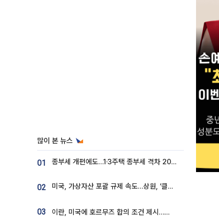
많이 본 뉴스
종부세 개편에도…1·3주택 종부세 격차 2028년부터 확대
01
미국, 가상자산 포괄 규제 속도…상원, ‘클래리티법’ 9월 절차투표 추진
02
03
이란, 미국에 호르무즈 합의 조건 제시…美 “경기 아직 안 끝나” [종합]