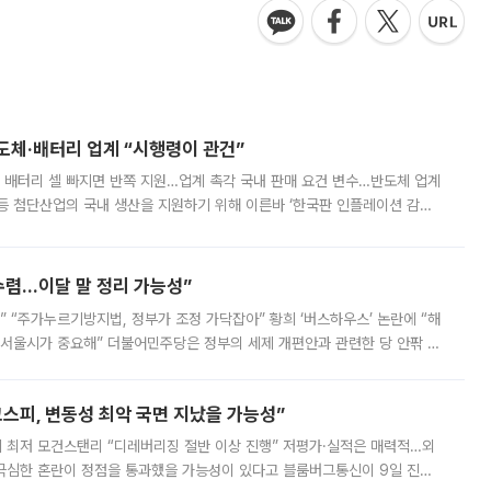
반도체·배터리 업계 “시행령이 관건”
 배터리 셀 빠지면 반쪽 지원…업계 촉각 국내 판매 요건 변수…반도체 업계
등 첨단산업의 국내 생산을 지원하기 위해 이른바 ‘한국판 인플레이션 감축
를 신설했지만, 업계에서는 세부 지원 대상에 따라 정책 효과가 크게 달라
수렴…이달 말 정리 가능성”
없어” “주가누르기방지법, 정부가 조정 가닥잡아” 황희 ‘버스하우스’ 논란에 “해
 서울시가 중요해” 더불어민주당은 정부의 세제 개편안과 관련한 당 안팎 의
에 나서겠다고 예고했다. 민주당은 8월 말 당정 조율을 거친 개편안이
스피, 변동성 최악 국면 지났을 가능성”
 만에 최저 모건스탠리 “디레버리징 절반 이상 진행” 저평가·실적은 매력적…외
든 극심한 혼란이 정점을 통과했을 가능성이 있다고 블룸버그통신이 9일 진단