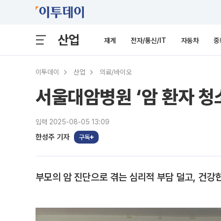
산업
재계
전자/통신/IT
자동차
중
이투데이
산업
의료/바이오
서울대암병원 ‘암 환자 청
입력 2025-08-05 13:09
한성주 기자
구독
부모의 암 진단으로 겪는 심리적 부담 덜고, 건강