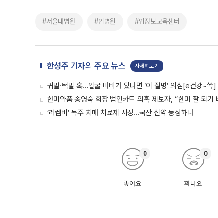
#서울대병원
#암병원
#암정보교육센터
한성주 기자의 주요 뉴스
자세히보기
귀밑·턱밑 혹…얼굴 마비가 있다면 ‘이 질병’ 의심[e건강~쏙]
한미약품 송영숙 회장 법인카드 의혹 제보자, “한미 잘 되기 
‘레켐비’ 독주 치매 치료제 시장…국산 신약 등장하나
0
0
좋아요
화나요