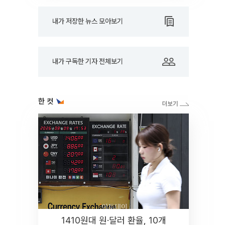
내가 저장한 뉴스 모아보기
내가 구독한 기자 전체보기
한 컷
1410원대 원·달러 환율, 10개