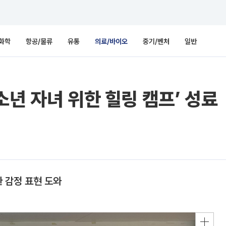
화학
항공/물류
유통
의료/바이오
중기/벤처
일반
소년 자녀 위한 힐링 캠프’ 성료
한 감정 표현 도와