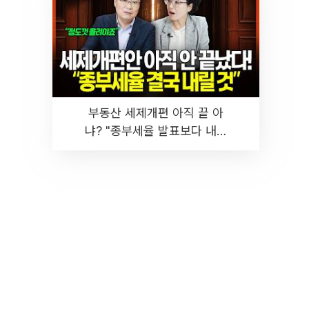
부동산 세제개편 아직 끝 아
냐? "종부세율 발표보다 내릴
것" 장기거주·양도세 전망 I 집
땅지성 I 김인만, 진미윤