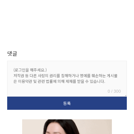
댓글
0 / 300