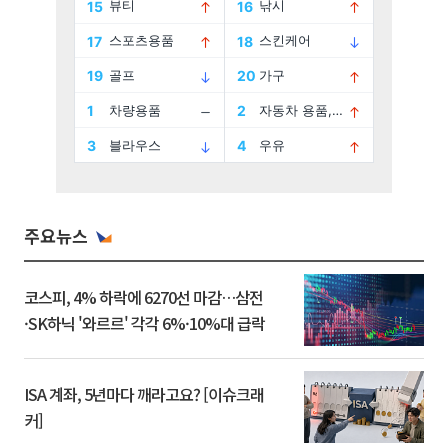
주요뉴스
코스피, 4% 하락에 6270선 마감…삼전
·SK하닉 '와르르' 각각 6%·10%대 급락
ISA 계좌, 5년마다 깨라고요? [이슈크래
커]