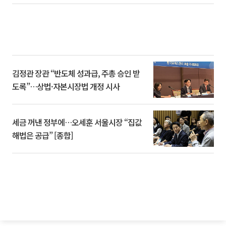
김정관 장관 “반도체 성과급, 주총 승인 받
도록”…상법·자본시장법 개정 시사
세금 꺼낸 정부에…오세훈 서울시장 “집값
해법은 공급” [종합]