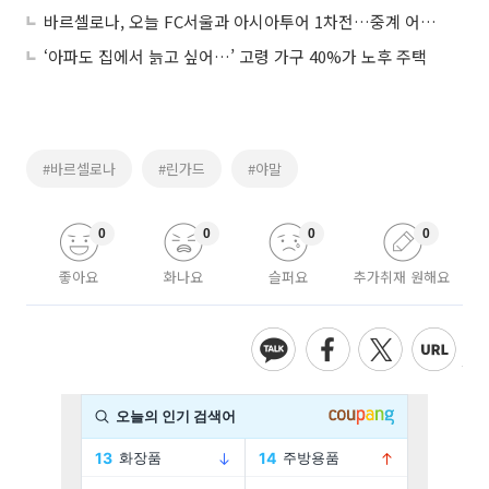
바르셀로나, 오늘 FC서울과 아시아투어 1차전…중계 어디서?
‘아파도 집에서 늙고 싶어…’ 고령 가구 40%가 노후 주택
#바르셀로나
#린가드
#야말
0
0
0
0
좋아요
화나요
슬퍼요
추가취재 원해요