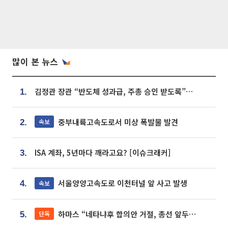
많이 본 뉴스
김정관 장관 “반도체 성과급, 주총 승인 받도록”…상법·자본시장법 개정 시사
1.
중부내륙고속도로서 미상 폭발물 발견
속보
2.
ISA 계좌, 5년마다 깨라고요? [이슈크래커]
3.
서울양양고속도로 이천터널 앞 사고 발생
속보
4.
하마스 “네타냐후 합의안 거절, 총선 앞두고 시간 끌기”
단독
5.