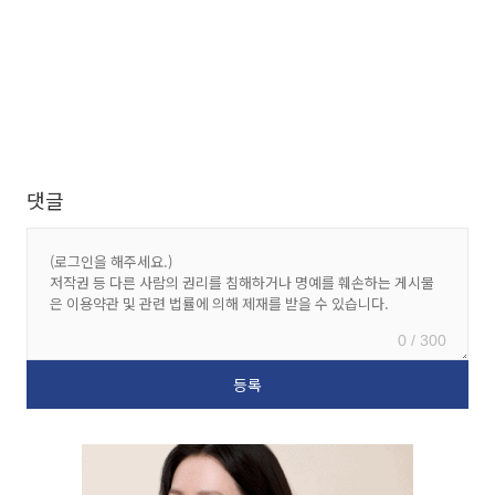
댓글
0 / 300