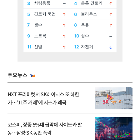
주요뉴스
NXT 프리마켓서 SK하이닉스 또 하한
가⋯‘11주 거래’에 시초가 왜곡
코스피, 장중 5%대 급락에 사이드카 발
동…삼성·SK 동반 폭락