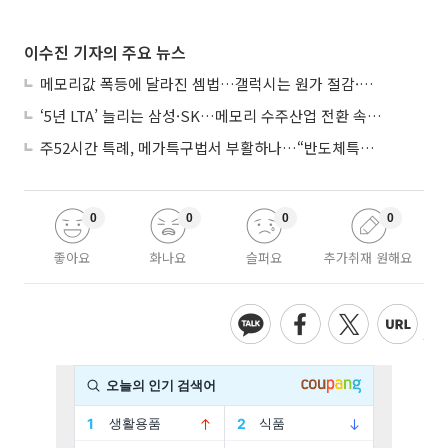
이수진 기자의 주요 뉴스
메모리값 폭등에 달라진 셈법…갤럭시는 원가 절감·아이폰은 서비스 확대
‘5년 LTA’ 늘리는 삼성·SK…메모리 수주산업 전환 속 다른 셈법
주52시간 특례, 메가특구법서 부활하나…“반도체특별법 담겨야”
0
0
0
0
좋아요
화나요
슬퍼요
추가취재 원해요