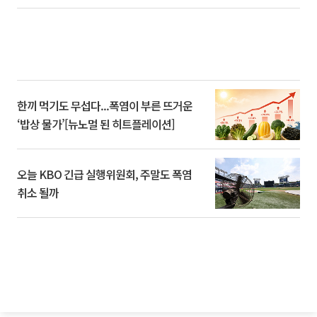
한끼 먹기도 무섭다...폭염이 부른 뜨거운
‘밥상 물가’[뉴노멀 된 히트플레이션]
오늘 KBO 긴급 실행위원회, 주말도 폭염
취소 될까