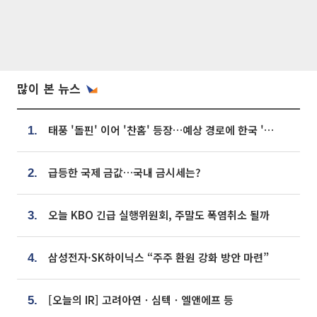
많이 본 뉴스
태풍 '돌핀' 이어 '찬홈' 등장…예상 경로에 한국 '한숨'
1.
급등한 국제 금값…국내 금시세는?
2.
오늘 KBO 긴급 실행위원회, 주말도 폭염취소 될까
3.
삼성전자·SK하이닉스 “주주 환원 강화 방안 마련”
4.
[오늘의 IR] 고려아연ㆍ심텍ㆍ엘앤에프 등
5.