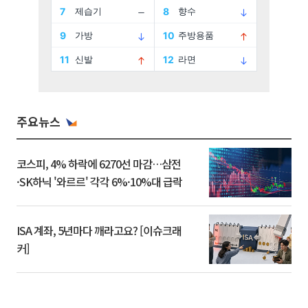
주요뉴스
코스피, 4% 하락에 6270선 마감…삼전
·SK하닉 '와르르' 각각 6%·10%대 급락
ISA 계좌, 5년마다 깨라고요? [이슈크래
커]