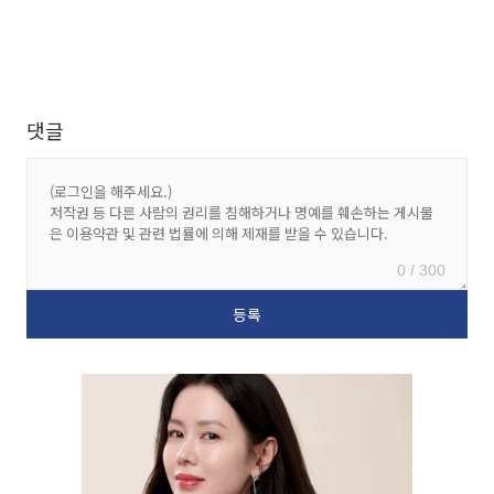
댓글
0 / 300