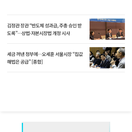
김정관 장관 “반도체 성과급, 주총 승인 받
도록”…상법·자본시장법 개정 시사
세금 꺼낸 정부에…오세훈 서울시장 “집값
해법은 공급” [종합]