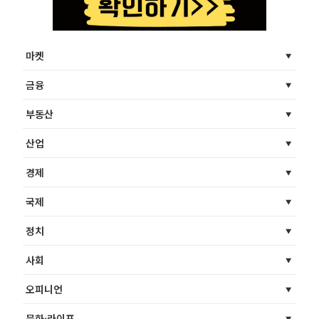
마켓
금융
부동산
산업
경제
국제
정치
사회
오피니언
문화·라이프