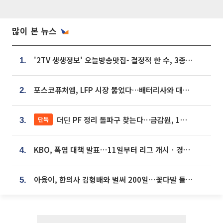
많이 본 뉴스
'2TV 생생정보' 오늘방송맛집- 결정적 한 수, 3종 메밀면! 메밀 소바 맛집 '의○○○○'
1.
포스코퓨처엠, LFP 시장 뚫었다…배터리사와 대규모 장기 공급 합의
2.
더딘 PF 정리 돌파구 찾는다…금감원, 1년 반 만에 매각설명회 재개
단독
3.
KBO, 폭염 대책 발표⋯11일부터 리그 개시ㆍ경기 오후 7시 시작
4.
아옳이, 한의사 김형배와 벌써 200일⋯꽃다발 들고 "프러포즈 아냐"
5.