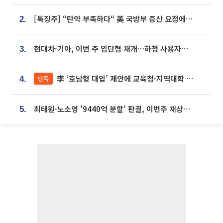
[특징주] “탄약 부족하다“ 美 국방부 증산 요청에⋯국내 방산주 급등세
2.
현대차·기아, 이번 주 임단협 재개…하청 사용자성 재심도 ‘변수’
3.
李 ‘호남형 대입’ 제안에 교육청·지역대학 서·논술형 입시 연계 '착수'
단독
4.
최태원·노소영 '9440억 분할' 판결, 이번주 재상고 여부 주목
5.