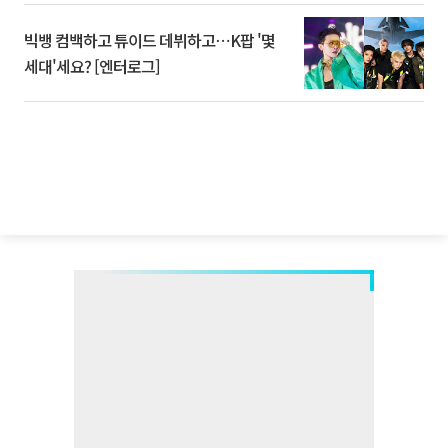
빅뱅 컴백하고 튜이드 데뷔하고⋯K팝 '몇
세대'세요? [엔터로그]