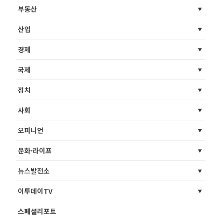
부동산
산업
경제
국제
정치
사회
오피니언
문화·라이프
뉴스발전소
이투데이TV
스페셜리포트