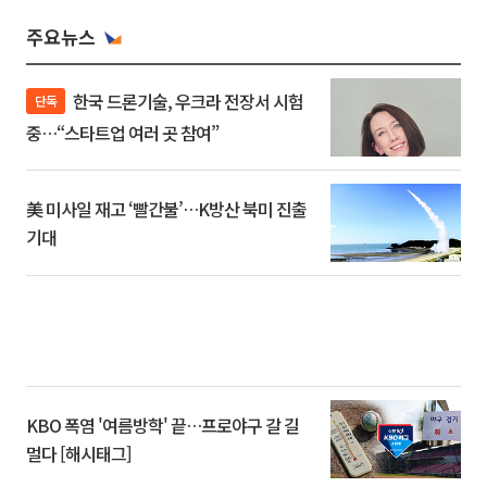
주요뉴스
한국 드론기술, 우크라 전장서 시험
단독
중…“스타트업 여러 곳 참여”
美 미사일 재고 ‘빨간불’…K방산 북미 진출
기대
KBO 폭염 '여름방학' 끝…프로야구 갈 길
멀다 [해시태그]