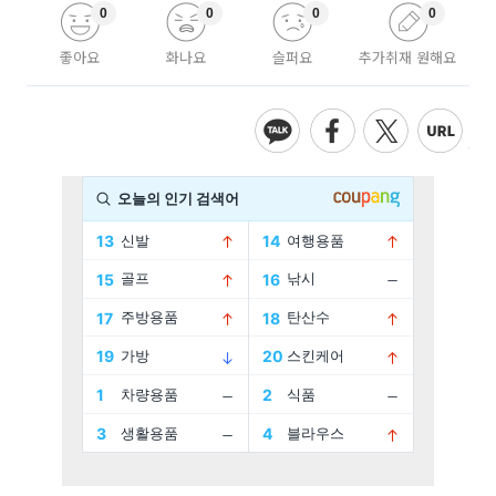
0
0
0
0
좋아요
화나요
슬퍼요
추가취재 원해요