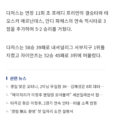
다저스는 연장 11회 초 프레디 프리먼의 결승타와 테
오스카 에르난데스, 안디 파헤스의 연속 적시타로 3
점을 추가하며 5-2 승리를 거뒀다.
다저스는 58승 39패로 내셔널리그 서부지구 1위를
지켰고 자이언츠는 52승 45패로 3위에 머물렀다.
관련 뉴스
생일 맞은 오타니, 2이닝 무실점 3K…김혜성은 8회 대타로 나와 무안타
“메이저리거 이정후 랜덤씰 모아볼까” 세븐일레븐서 협업제품 출시
타격감 찾은 이정후, 2경기 연속 안타⋯타율 소폭 반등
‘경험 無도 환영’ 첫 일자리 도전 설명서