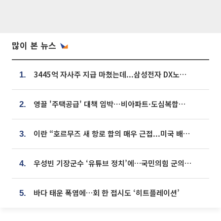
많이 본 뉴스
3445억 자사주 지급 마쳤는데...삼성전자 DX노조, 뒤늦은 '떼쓰기 집회'
1.
영끌 '주택공급' 대책 임박⋯비아파트·도심복합까지 총동원
2.
이란 “호르무즈 새 항로 합의 매우 근접...미국 배상 먼저”
3.
우성빈 기장군수 ‘유튜브 정치’에…국민의힘 군의원들 집단 반발
4.
바다 태운 폭염에…회 한 접시도 ‘히트플레이션’
5.