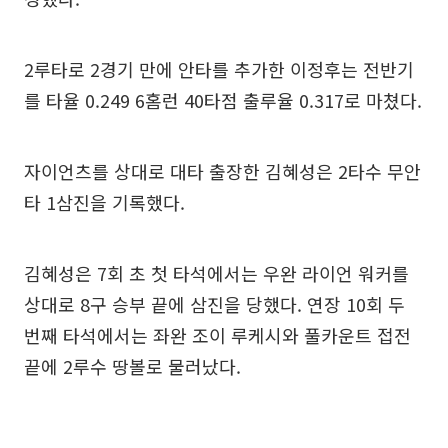
2루타로 2경기 만에 안타를 추가한 이정후는 전반기
를 타율 0.249 6홈런 40타점 출루율 0.317로 마쳤다.
자이언츠를 상대로 대타 출장한 김혜성은 2타수 무안
타 1삼진을 기록했다.
김혜성은 7회 초 첫 타석에서는 우완 라이언 워커를
상대로 8구 승부 끝에 삼진을 당했다. 연장 10회 두
번째 타석에서는 좌완 조이 루케시와 풀카운트 접전
끝에 2루수 땅볼로 물러났다.