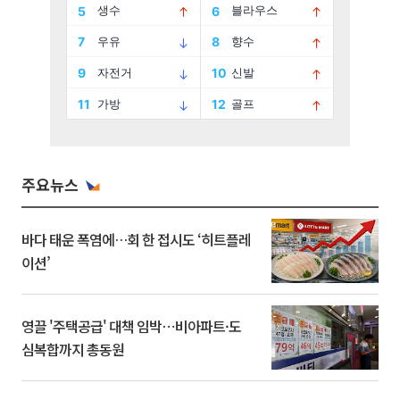
주요뉴스
바다 태운 폭염에…회 한 접시도 ‘히트플레
이션’
영끌 '주택공급' 대책 임박⋯비아파트·도
심복합까지 총동원