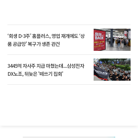
‘회생 D-3주’ 홈플러스, 영업 재개에도 ‘상
품 공급망’ 복구가 생존 관건
3445억 자사주 지급 마쳤는데...삼성전자
DX노조, 뒤늦은 '떼쓰기 집회'