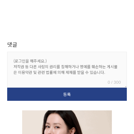
댓글
0 / 300