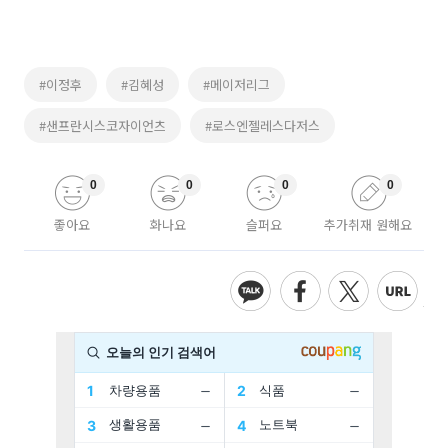
#이정후
#김혜성
#메이저리그
#샌프란시스코자이언츠
#로스엔젤레스다저스
0
0
0
0
좋아요
화나요
슬퍼요
추가취재 원해요