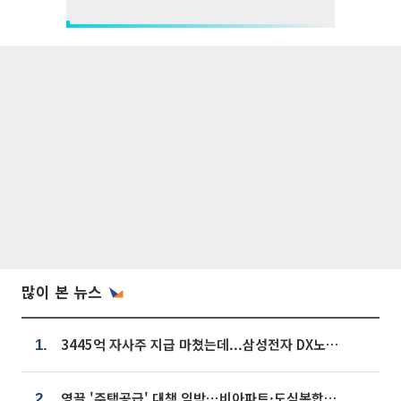
많이 본 뉴스
3445억 자사주 지급 마쳤는데...삼성전자 DX노조, 뒤늦은 '떼쓰기 집회'
1.
영끌 '주택공급' 대책 임박⋯비아파트·도심복합까지 총동원
2.