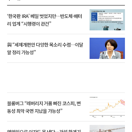
‘한국판 IRA’ 베일 벗었지만…반도체·배터
리 업계 “시행령이 관건”
與 “세제개편안 다양한 목소리 수렴…이달
말 정리 가능성”
블룸버그 “레버리지 거품 빠진 코스피, 변
동성 최악 국면 지났을 가능성”
영업익으로 이자도 못 낸다…건설 한계기