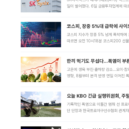
일이 벌어졌다. 6일 금융투자업계에 따르
규장 종가보다 29.98% 내린 116만8
규시장과 달
코스피, 장중 5%대 급락에 사이
코스피 지수가 장중 5% 넘게 폭락하며
따르면 오전 10시18분 코스피200 
정지됐다. 발동 시점 당시 코스피200 선
록했다.
한끼 먹기도 무섭다...폭염이 부
고온에 생육 부진·출하량 감소…오이·참외
영향, 8월부터 본격 반영 연일 이어진 
고온에 취약한 시금치와 상추 등 잎채소뿐
오늘 KBO 긴급 실행위원회, 주
기록적인 폭염으로 이틀간 멈춰 선 프로야
단 단장과 한국프로야구선수협회 관계자가
5일 “최근 전국적으로 폭염이 지속되면
KBO리그와