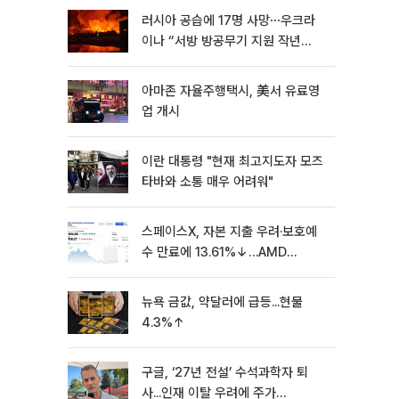
러시아 공습에 17명 사망⋯우크라
이나 “서방 방공무기 지원 작년
30% 수준”
아마존 자율주행택시, 美서 유료영
업 개시
이란 대통령 "현재 최고지도자 모즈
타바와 소통 매우 어려워"
스페이스X, 자본 지출 우려·보호예
수 만료에 13.61%↓…AMD
7.04%↓ [뉴욕증시 무버]
뉴욕 금값, 약달러에 급등...현물
4.3%↑
구글, ‘27년 전설’ 수석과학자 퇴
사...인재 이탈 우려에 주가