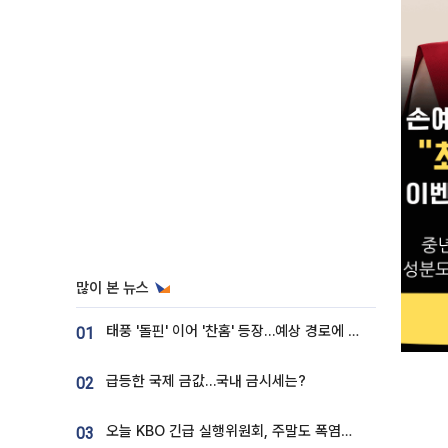
많이 본 뉴스
태풍 '돌핀' 이어 '찬홈' 등장…예상 경로에 한국 '한숨'
01
급등한 국제 금값…국내 금시세는?
02
오늘 KBO 긴급 실행위원회, 주말도 폭염취소 될까
03