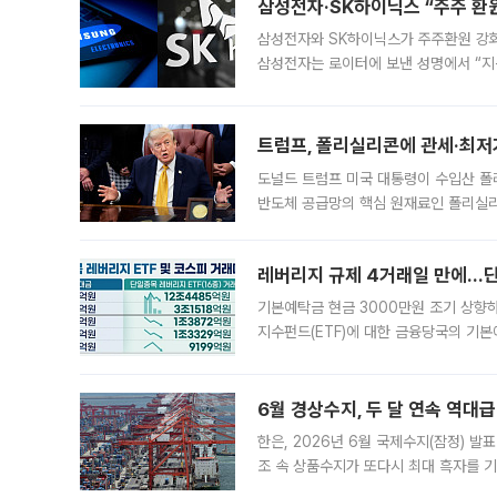
삼성전자·SK하이닉스 “주주 환원
삼성전자와 SK하이닉스가 주주환원 강화 방안 마련에 나설
삼성전자는 로이터에 보낸 성명에서 “지
트럼프, 폴리실리콘에 관세·최저
도널드 트럼프 미국 대통령이 수입산 
반도체 공급망의 핵심 원재료인 폴리실리
로 한국 기업에 미칠 영향에도 관심이 
레버리지 규제 4거래일 만에…단일
기본예탁금 현금 3000만원 조기 상향하
지수펀드(ETF)에 대한 금융당국의 기본
13분의 1수준으로 급감했다. 6일 한국
한 가운데
6월 경상수지, 두 달 연속 역대급
한은, 2026년 6월 국제수지(잠정) 발
조 속 상품수지가 또다시 최대 흑자를 
다. 한국은행이 6일 발표한 '2026년 