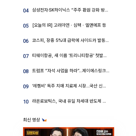
삼성전자·SK하이닉스 “주주 환원 강화 방안 마련”
04
[오늘의 IR] 고려아연ㆍ심텍ㆍ엘앤에프 등
05
코스피, 장중 5%대 급락에 사이드카 발동…삼성·SK 동반 폭락
06
티웨이항공, 새 이름 '트리니티항공' 첫발…SSC 전략 본격화
07
트럼프 “자석 사업을 하라”…제이에스링크, 비중국 영구자석 공급망 구축 속도
08
‘레켐비’ 독주 치매 치료제 시장…국산 신약 등장하나
09
라온로보틱스, 국내 유일 차세대 반도체 공정 로봇 개발 ‘고객사 테스트 진행’
10
최신 영상