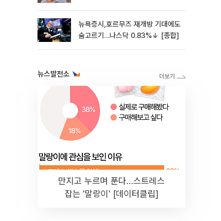
4%↓[마켓핫]
뉴욕증시,호르무즈 재개방 기대에도
숨고르기…나스닥 0.83%↓ [종합]
뉴스발전소
만지고 누르며 푼다…스트레스
잡는 '말랑이' [데이터클립]