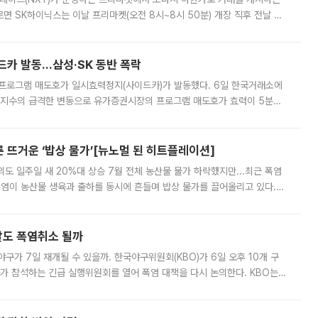
면 SK하이닉스는 이날 프리마켓(오전 8시~8시 50분) 개장 직후 전날 정
000원에 거래됐다. 거래량은 11주에 불과했으나, 최초 가격 결정이 기존 정
드카 발동…삼성·SK 동반 폭락
 프로그램 매도호가 일시효력정지(사이드카)가 발동했다. 6일 한국거래소에
선물지수의 급격한 변동으로 유가증권시장의 프로그램 매도호가 효력이 5분간
물지수는 전 거래일 종가 대비 52.48포인트(5.04%) 내린 987.24를 기
른 뜨거운 ‘밥상 물가’[뉴노멀 된 히트플레이션]
도 일주일 새 20%대 상승 7월 전체 농산물 물가 하락했지만...최근 폭염
폭염이 농산물 생육과 출하를 동시에 흔들며 밥상 물가를 끌어올리고 있다.
 아니라 오이와 참외, 브로콜리 가격까지 일주일 새 두 자릿수로 뛰었다.
말도 폭염취소 될까
구가 7일 재개될 수 있을까. 한국야구위원회(KBO)가 6일 오후 10개 구
 참석하는 긴급 실행위원회를 열어 폭염 대책을 다시 논의한다. KBO는
서 관람객과 선수단의 안전 위험 상황이 발생했다”며 5∼6일 예정됐던