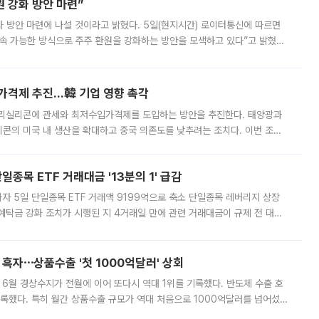
 강화 방안 마련”
 것이라고 밝혔다. 5일(현지시간) 로이터통신에 따르면
속 가능한 방식으로 주주 환원을 강화하는 방안을 모색하고 있다”고 밝혔다.
그러면서 자세한 내용은 “조만간 공개할 예정”이라고 덧붙였다. SK하이닉스도 로이터에 전달한 성명에서 “연
가격제 추진…韓 기업 영향 촉각
폴리실리콘에 관세와 최저수입가격제를 도입하는 방안을 추진한다. 태양광과
콘의 미국 내 생산을 확대하고 중국 의존도를 낮추려는 조치다. 이번 조처
쏠리고 있다. 5일(현지시간) 블룸버그통신에 따르면 미국 행정부 내에서는
종목 ETF 거래대금 '13분의 1' 급감
자 5일 단일종목 ETF 거래액 9199억으로 축소 단일종목 레버리지 상장
예탁금 강화 조치가 시행된 지 4거래일 만에 관련 거래대금이 규제 전 대비
거래소에 따르면 전날 코스피 시장 전체 거래대금은 25조2129억원을 기록
 흑자⋯상품수출 '첫 1000억달러' 상회
표 6월 경상수지가 전월에 이어 또다시 역대 1위를 기록했다. 반도체 수출 호
기록했다. 특히 월간 상품수출 규모가 역대 처음으로 1000억달러를 넘어섰
6월 국제수지(잠정)'에 따르면 6월 경상수지는 497억3000만달러 흑자로