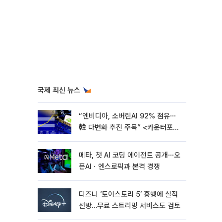
국제 최신 뉴스
“엔비디아, 소버린AI 92% 점유⋯
韓 다변화 추진 주목” <카운터포인
트리서치>
메타, 첫 AI 코딩 에이전트 공개⋯오
픈AIㆍ엔스로픽과 본격 경쟁
디즈니 ‘토이스토리 5’ 흥행에 실적
선방…무료 스트리밍 서비스도 검토