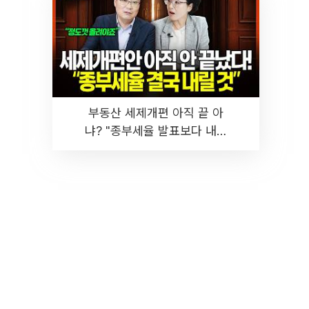
부동산 세제개편 아직 끝 아
냐? "종부세율 발표보다 내릴
것" 장기거주·양도세 전망 I 집
땅지성 I 김인만, 진미윤