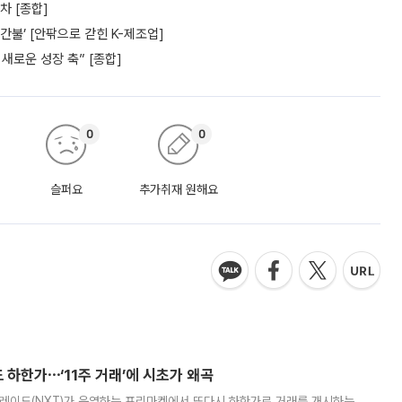
차 [종합]
간불’ [안팎으로 갇힌 K-제조업]
새로운 성장 축” [종합]
0
0
슬퍼요
추가취재 원해요
 하한가⋯‘11주 거래’에 시초가 왜곡
트레이드(NXT)가 운영하는 프리마켓에서 또다시 하한가로 거래를 개시하는