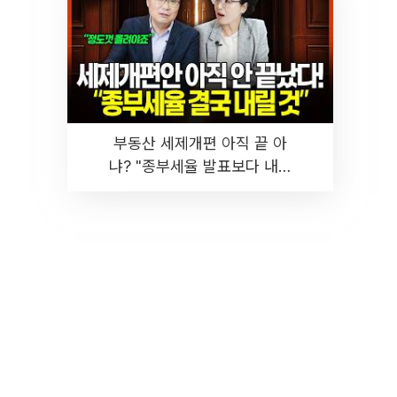
부동산 세제개편 아직 끝 아
냐? "종부세율 발표보다 내릴
것" 장기거주·양도세 전망 I 집
땅지성 I 김인만, 진미윤