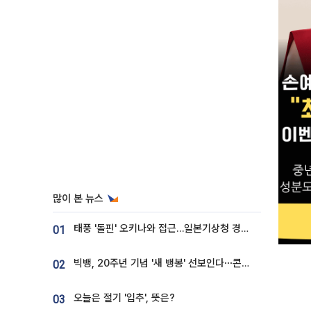
많이 본 뉴스
태풍 '돌핀' 오키나와 접근…일본기상청 경로 업데이트
01
빅뱅, 20주년 기념 '새 뱅봉' 선보인다⋯콘서트 앞두고 팝업 개최
02
오늘은 절기 '입추', 뜻은?
03