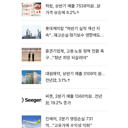
하림, 상반기 매출 7538억원…닭
가격 상승에 6.2%↑
롯데케미칼 "하반기 실적 개선 지
속"…재고손실·정기보수 영향에도
흑자 유지
중견기업계, 고용·노동 정책 전환 촉
구…“청년 희망 되살려야”
대원제약, 상반기 매출 3109억 원…
전년比 3.1%↑
씨젠, 2분기 매출 1360억원…전년
比 19.2% 증가
진에어, 2분기 영업손실 731
억…“고유가에 수익성 악화”