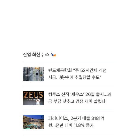
산업 최신 뉴스
반도체공학회 "주 52시간제 개선
시급…美·中에 추월당할 수도"
컴투스 신작 ‘제우스’ 26일 출시…과
금 부담 낮추고 경쟁 재미 살렸다
파라다이스, 2분기 매출 3181억
원…전년 대비 11.8% 증가