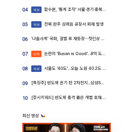
합수본, '통계 조작' 서울·경기·충북 선관위 등 추가 압수수색
04
속보
전북 완주 삼례읍 공장서 화재 발생
05
속보
‘나솔사계’ 국화, 결별 후 재등장⋯첫인상 투표 휩쓸고 ‘인기녀’ 등극
06
논란의 'Busan is Good'…8억 도시브랜드, 용산 대통령실 CI 업체가 수행
07
단독
서울도 '40도'…오늘 노원 40.2도 기록
08
속보
[특징주] 반도체 온기 탄 2차전지...삼성SDI, 장 초반 7% 넘게 껑충
09
[증시키워드] 반도체 충격 뚫은 개별 호재...포스코퓨처엠·에코프로·한화솔루션 '눈길'
10
최신 영상