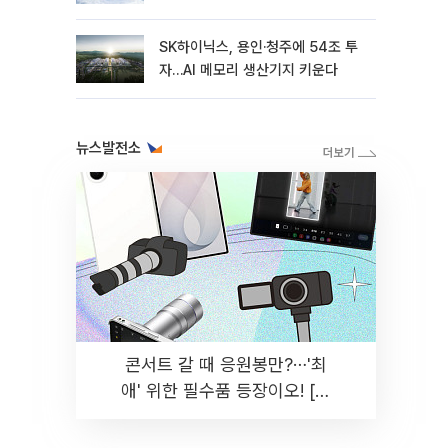
SK하이닉스, 용인·청주에 54조 투
자…AI 메모리 생산기지 키운다
뉴스발전소
콘서트 갈 때 응원봉만?⋯'최
애' 위한 필수품 등장이오! [솔
드아웃]