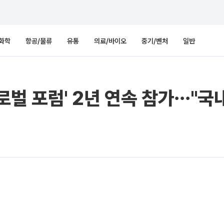
화학
항공/물류
유통
의료/바이오
중기/벤처
일반
글로벌 포럼' 2년 연속 참가⋯"국