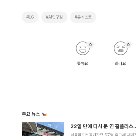
#LG
#AI연구원
#유네스코
0
0
좋아요
화나요
주요 뉴스
22일 만에 다시 문 연 홈플러스
서울월드컵경기장점 67명 출근해 재개점 