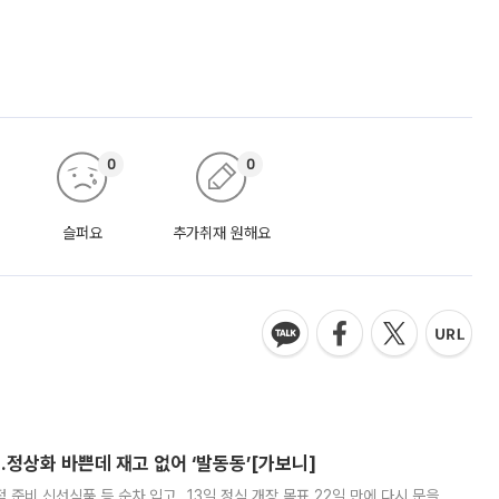
0
0
슬퍼요
추가취재 원해요
…정상화 바쁜데 재고 없어 ‘발동동’[가보니]
준비 신선식품 등 순차 입고…13일 정식 개장 목표 22일 만에 다시 문을