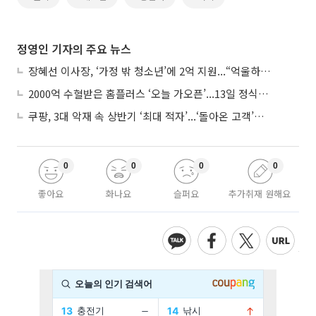
정영인 기자의 주요 뉴스
장혜선 이사장, ‘가정 밖 청소년’에 2억 지원...“억울하고 아파도 단단해지길”
2000억 수혈받은 홈플러스 ‘오늘 가오픈’...13일 정식 개장 시험대
쿠팡, 3대 악재 속 상반기 ‘최대 적자’...‘돌아온 고객’에 수익성 반등 주목
0
0
0
0
좋아요
화나요
슬퍼요
추가취재 원해요