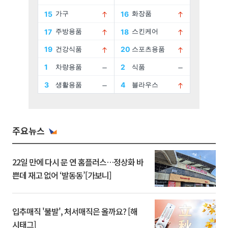
주요뉴스
22일 만에 다시 문 연 홈플러스…정상화 바
쁜데 재고 없어 ‘발동동’[가보니]
입추매직 '불발', 처서매직은 올까요? [해
시태그]