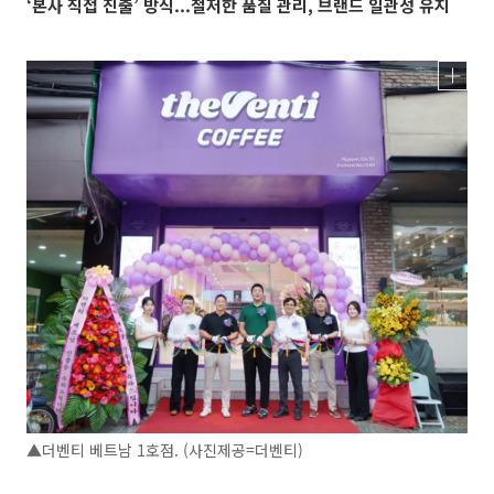
‘본사 직접 진출’ 방식...철저한 품질 관리, 브랜드 일관성 유지
▲더벤티 베트남 1호점. (사진제공=더벤티)