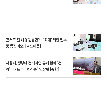
콘서트 갈 때 응원봉만?⋯'최애' 위한 필수
품 등장이오! [솔드아웃]
서울시, 정부에 정비사업 규제 완화 '건
의'⋯국토부 "협의 중" 입장만 [종합]