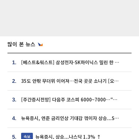
많이 본 뉴스
[베스트&워스트] 삼성전자·SK하이닉스 밀린 한 주…상상인증권은 85% 급등
1.
35도 안팎 무더위 이어져…전국 곳곳 소나기 [오늘 날씨]
2.
[주간증시전망] 다음주 코스피 6000~7000⋯“外人 수급은 정책이 변수”
3.
뉴욕증시, 연준 금리인상 기대감 꺾이자 상승...S&P500 사상 최고치 [종합]
4.
뉴욕증시, 상승...나스닥 1.3% ↑
속보
5.