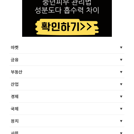
마켓
금융
부동산
산업
경제
국제
정치
사회