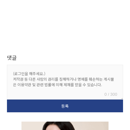
댓글
0 / 300