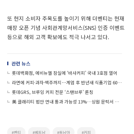
또 현지 소비자 주목도를 높이기 위해 더벤티는 현재
매장 오픈 기념 사회관계망서비스(SNS) 인증 이벤트
등으로 해외 고객 확보에도 적극 나서고 있다.
관련 뉴스
롯데백화점, 에비뉴엘 잠실에 ‘바샤커피’ 국내 3호점 열어
라면에 커피·과자·맥주까지⋯계엄 후 반년새 식품기업 60여곳 ‘가격 인상’
롯데GRS, 브루잉 커피 전문 ‘스탠브루’ 론칭
美 클래리티 법안 연내 통과 가능성 13%…상원 문턱서 제동
#벤티
#베트남
#동남아
#커피