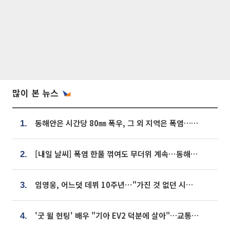
많이 본 뉴스
동해안은 시간당 80㎜ 폭우, 그 외 지역은 폭염…‘극과 극 날씨’
1.
[내일 날씨] 폭염 한풀 꺾여도 무더위 계속⋯동해안 이틀 연속 비
2.
임영웅, 어느덧 데뷔 10주년⋯"가진 것 없던 시절, 내 앞엔 20명의 팬뿐"
3.
'굿 윌 헌팅' 배우 "기아 EV2 덕분에 살아"…교통사고 후 안전성 극찬
4.