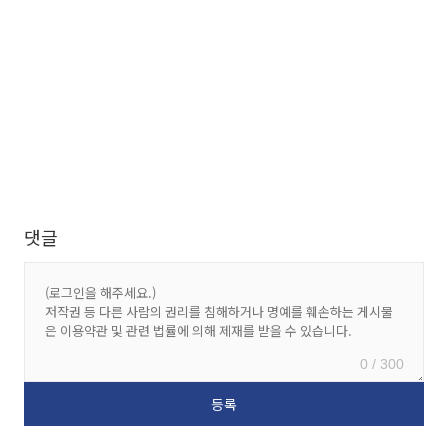
댓글
0 / 300