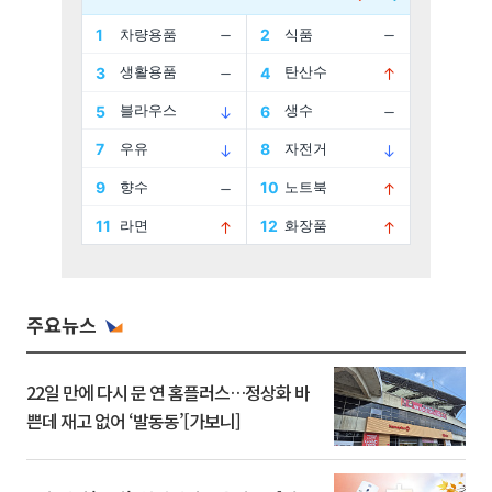
주요뉴스
22일 만에 다시 문 연 홈플러스…정상화 바
쁜데 재고 없어 ‘발동동’[가보니]