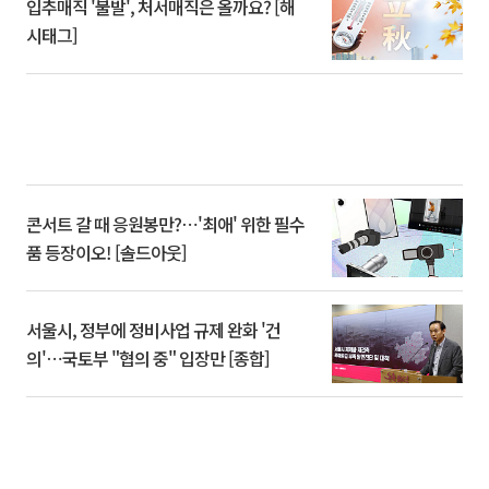
입추매직 '불발', 처서매직은 올까요? [해
시태그]
콘서트 갈 때 응원봉만?⋯'최애' 위한 필수
품 등장이오! [솔드아웃]
서울시, 정부에 정비사업 규제 완화 '건
의'⋯국토부 "협의 중" 입장만 [종합]