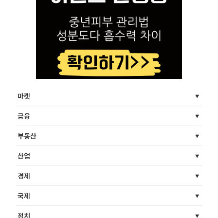
마켓
금융
부동산
산업
경제
국제
정치