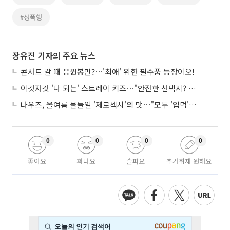
#성폭행
장유진 기자의 주요 뉴스
콘서트 갈 때 응원봉만?⋯'최애' 위한 필수품 등장이오!
이것저것 '다 되는' 스트레이 키즈⋯"안전한 선택지? 도전이 재밌죠"
나우즈, 올여름 물들일 '제로섹시'의 맛⋯"모두 '입덕'시킬 것"
0
0
0
0
좋아요
화나요
슬퍼요
추가취재 원해요