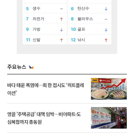
주요뉴스
바다 태운 폭염에…회 한 접시도 ‘히트플레
이션’
영끌 '주택공급' 대책 임박⋯비아파트·도
심복합까지 총동원