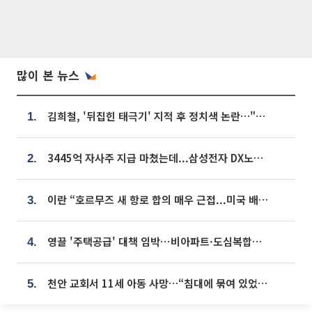
많이 본 뉴스
김희철, '뒤집힌 태극기' 지적 후 정치색 논란…"좌우 떠나 우리나라 국기"
1.
3445억 자사주 지급 마쳤는데...삼성전자 DX노조, 뒤늦은 '떼쓰기 집회'
2.
이란 “호르무즈 새 항로 합의 매우 근접...미국 배상 먼저”
3.
영끌 '주택공급' 대책 임박⋯비아파트·도심복합까지 총동원
4.
천안 교회서 11세 아동 사망…“침대에 묶여 있었다” 진술 확보
5.