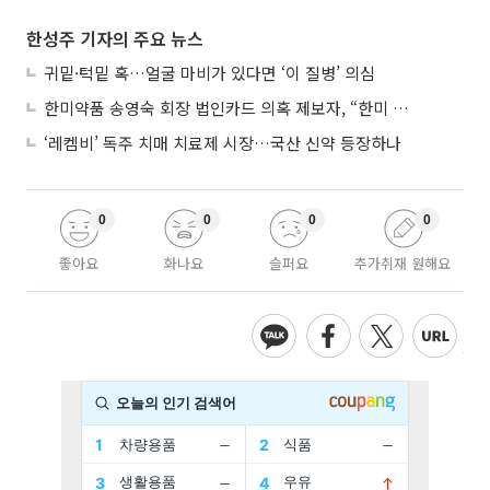
한성주 기자의 주요 뉴스
귀밑·턱밑 혹…얼굴 마비가 있다면 ‘이 질병’ 의심
한미약품 송영숙 회장 법인카드 의혹 제보자, “한미 잘 되기 바라는 마음”
‘레켐비’ 독주 치매 치료제 시장…국산 신약 등장하나
0
0
0
0
좋아요
화나요
슬퍼요
추가취재 원해요