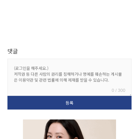
댓글
0 / 300