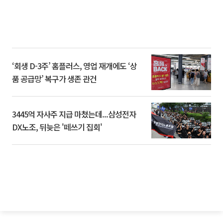
‘회생 D-3주’ 홈플러스, 영업 재개에도 ‘상
품 공급망’ 복구가 생존 관건
3445억 자사주 지급 마쳤는데...삼성전자
DX노조, 뒤늦은 '떼쓰기 집회'