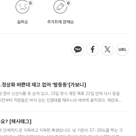
0
0
슬퍼요
추가취재 원해요
…정상화 바쁜데 재고 없어 ‘발동동’[가보니]
준비 신선식품 등 순차 입고…13일 정식 개장 목표 22일 만에 다시 문을
오전부터 직원들은 비어 있는 진열대를 채우느라 바쁘게 움직였다. 계란과
리를 잡기 시작했지만, 매장 곳곳엔 여전히 텅 빈 매대가 먼저 눈에 들어왔
까요? [해시태그]
’의 단계까지 온 지독하고 지독한 폭염입니다. 낮 기온이 37~39도를 찍는 극