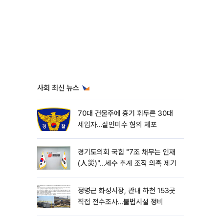
사회 최신 뉴스
70대 건물주에 흉기 휘두른 30대
세입자…살인미수 혐의 체포
경기도의회 국힘 "7조 채무는 인재
(人災)"…세수 추계 조작 의혹 제기
정명근 화성시장, 관내 하천 153곳
직접 전수조사…불법시설 정비