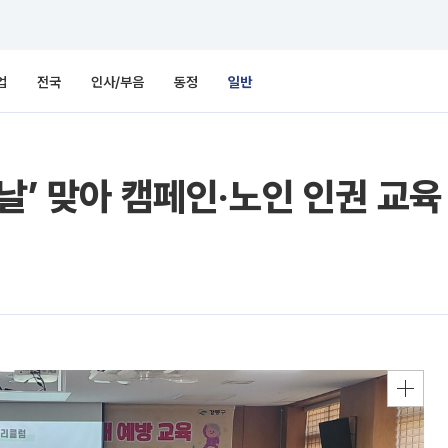
업
전국
인사/부음
동정
일반
날’ 맞아 캠페인‧노인 인권 교육