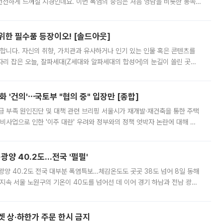
 선선하게 느껴질 지경인데요. 이번 폭염의 중심은 처음 영남을 비롯한 동쪽
 북서풍이 산맥을 넘어 영남 쪽으로 내려오면서 뜨겁고 건조해졌는데요.
 위한 필수품 등장이오! [솔드아웃]
합니다. 자신의 취향, 가치관과 유사하거나 인기 있는 인물 혹은 콘텐츠를
'가 자리 잡은 오늘, 잘파세대(Z세대와 알파세대의 합성어)의 눈길이 쏠린 곳은
리는 공연장. 응원봉만큼이나 눈에 띄는 게 있습니다. 공연이 시작되기
 '건의'⋯국토부 "협의 중" 입장만 [종합]
급 부족 원인진단 및 대책 관련 브리핑 서울시가 재개발·재건축을 통한 주택
비사업으로 인한 '이주 대란' 우려와 정부와의 정책 엇박자 논란에 대해 정
실장은 2031년까지 31만 가구 착공 목표에 차질이 없다는 입장이나,
·광양 40.2도…전국 '펄펄'
·광양 40.2도 전국 대부분 폭염특보…체감온도도 곳곳 38도 넘어 8일 동해
지속 서울 노원구의 기온이 40도를 넘어선 데 이어 경기 하남과 전남 광양
. 전국 대부분 지역에 폭염특보가 내려진 가운데 곳곳에서 39~40도 안팎
켓 상·하한가 주문 한시 금지