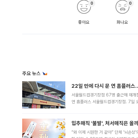
0
0
좋아요
화나요
주요 뉴스
22일 만에 다시 문 연 홈플러스
서울월드컵경기장점 67명 출근해 재개점 
연 홈플러스 서울월드컵경기장점. 7일 
우유, 과일 같은 신선식품이 차근차근 자
입추매직 '불발', 처서매직은 올
“와 이제 시원한 거 같아” 단체 ‘뇌손상