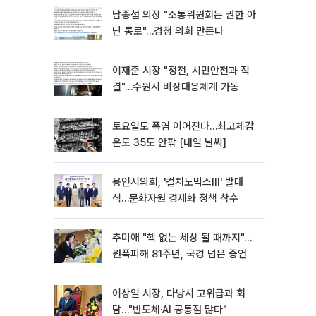
남종섭 의장 "소통위원회는 권한 아
닌 통로"…경청 의회 만든다
이재준 시장 "정전, 시민안전과 직
결"…수원시 비상대응체계 가동
토요일도 폭염 이어진다…최고체감
온도 35도 안팎 [내일 날씨]
용인시의회, '컬처노믹스Ⅲ' 발대
식…문화자원 경제화 정책 착수
추미애 "핵 없는 세상 될 때까지"…
원폭피해 81주년, 국경 넘은 증언
이상일 시장, 다낭시 고위급과 회
담…"반도체·AI 공통점 많다"