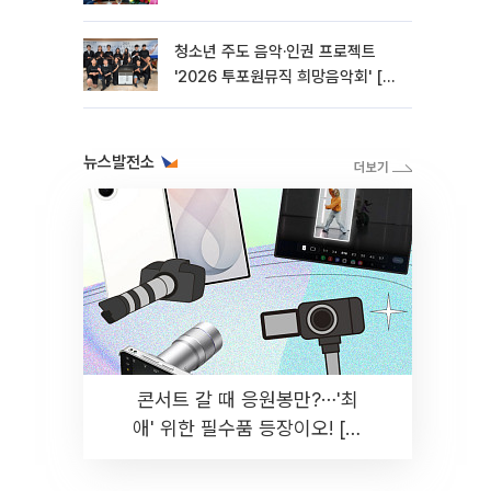
청소년 주도 음악·인권 프로젝트
'2026 투포원뮤직 희망음악회' [포
토]
뉴스발전소
콘서트 갈 때 응원봉만?⋯'최
애' 위한 필수품 등장이오! [솔
드아웃]