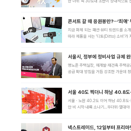
한 더위 속 30도대 초반이 상대적으로
지역에 있었습니다. 7월 말에는 서풍과
콘서트 갈 때 응원봉만?⋯'최애'
지금 화제 되는 패션·뷰티 트렌드를 소개
따라 제품을 사는 '디토(Ditto) 소비
어디일까요? 아이돌 콘서트 시작을 기다
서울시, 정부에 정비사업 규제 완화
명노준 주택실장, 재개발·재건축 주택공
공급 확대 방침을 거듭 강조한 가운데 정
면 반박하고 나섰다. 명노준 서울시 주택
서울 40도 찍더니 하남 40.8도
서울ㆍ노원 40.2도 이어 하남 40.8도
안 비 시작·내륙 소나기…무더위·열대야 
에서도 40도를 웃도는 기온이 관측됐다
의 극심한
넥스트레이드, 12일부터 프리마