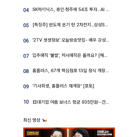
SK하이닉스, 용인·청주에 54조 투자…AI 메모리 생산기지 키운다
04
[특징주] 반도체 온기 탄 2차전지...삼성SDI, 장 초반 7% 넘게 껑충
05
'2TV 생생정보' 오늘방송맛집- 배우 강성진 단골! 쌀국수ㆍ푸팟퐁 커리 맛집 '블○○○'
06
입추매직 '불발', 처서매직은 올까요? [해시태그]
07
홈플러스, 67개 핵심점포 13일 정식 개장…영업 재개 속도
08
'기사회생, 홈플러스 재개장' [포토]
09
10
日대기업 여름 보너스 평균 935만원⋯건설회사 1800만 넘어
최신 영상