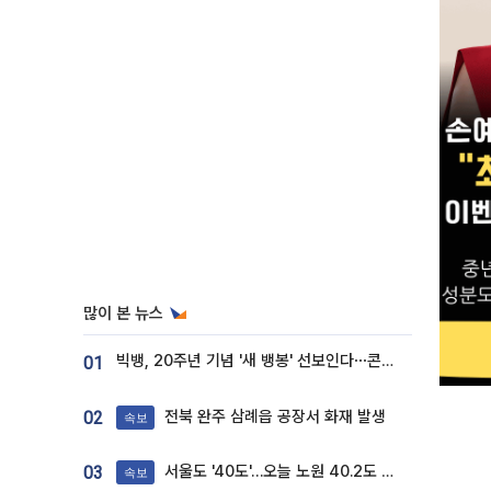
많이 본 뉴스
빅뱅, 20주년 기념 '새 뱅봉' 선보인다⋯콘서트 앞두고 팝업 개최
01
전북 완주 삼례읍 공장서 화재 발생
02
속보
서울도 '40도'…오늘 노원 40.2도 기록
03
속보