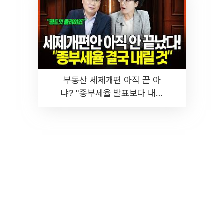
부동산 세제개편 아직 끝 아
냐? "종부세율 발표보다 내릴
것" 장기거주·양도세 전망 I 집
땅지성 I 김인만, 진미윤