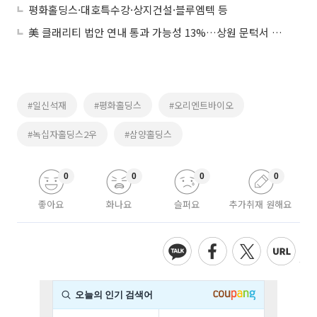
평화홀딩스·대호특수강·상지건설·블루엠텍 등
美 클래리티 법안 연내 통과 가능성 13%…상원 문턱서 제동
#일신석재
#평화홀딩스
#오리엔트바이오
#녹십자홀딩스2우
#삼양홀딩스
0
0
0
0
좋아요
화나요
슬퍼요
추가취재 원해요