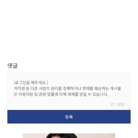
댓글
0 / 300