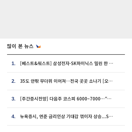
많이 본 뉴스
[베스트&워스트] 삼성전자·SK하이닉스 밀린 한 주…상상인증권은 85% 급등
1.
35도 안팎 무더위 이어져…전국 곳곳 소나기 [오늘 날씨]
2.
[주간증시전망] 다음주 코스피 6000~7000⋯“外人 수급은 정책이 변수”
3.
뉴욕증시, 연준 금리인상 기대감 꺾이자 상승...S&P500 사상 최고치 [종합]
4.