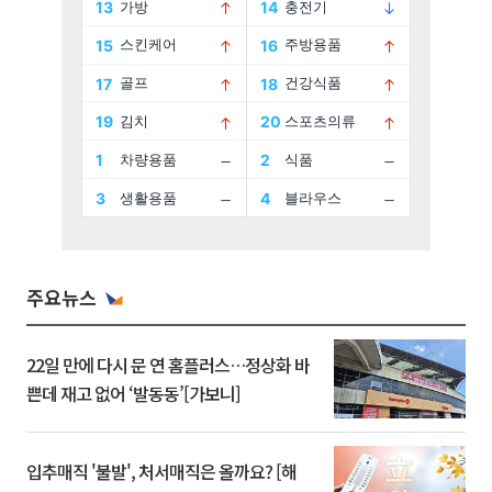
주요뉴스
22일 만에 다시 문 연 홈플러스…정상화 바
쁜데 재고 없어 ‘발동동’[가보니]
입추매직 '불발', 처서매직은 올까요? [해