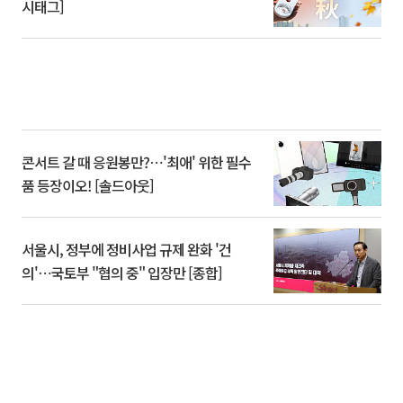
시태그]
콘서트 갈 때 응원봉만?⋯'최애' 위한 필수
품 등장이오! [솔드아웃]
서울시, 정부에 정비사업 규제 완화 '건
의'⋯국토부 "협의 중" 입장만 [종합]