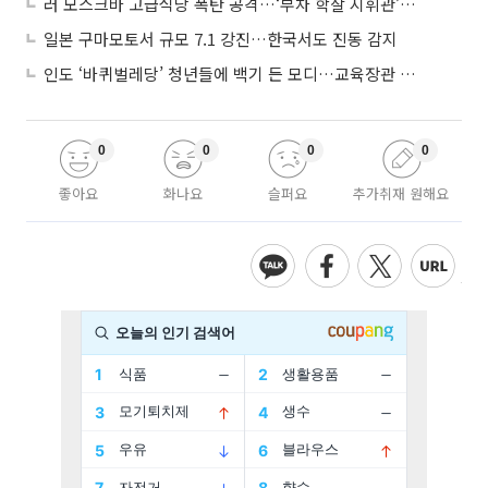
러 모스크바 고급식당 폭탄 공격…‘부차 학살 지휘관’ 노렸나
일본 구마모토서 규모 7.1 강진…한국서도 진동 감지
인도 ‘바퀴벌레당’ 청년들에 백기 든 모디…교육장관 사퇴
0
0
0
0
좋아요
화나요
슬퍼요
추가취재 원해요