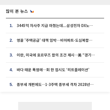
많이 본 뉴스
3445억 자사주 지급 마쳤는데...삼성전자 DX노조, 뒤늦은 '떼쓰기 집회'
1.
영끌 '주택공급' 대책 임박⋯비아파트·도심복합까지 총동원
2.
이란, 미국에 호르무즈 합의 조건 제시…美 “경기 아직 안 끝나” [종합]
3.
바다 태운 폭염에…회 한 접시도 ‘히트플레이션’
4.
종부세 개편에도…1·3주택 종부세 격차 2028년부터 확대
5.