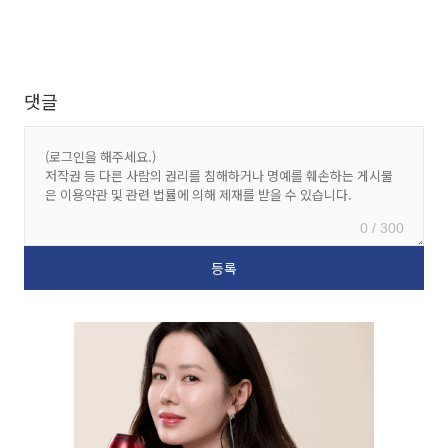
댓글
0 / 300