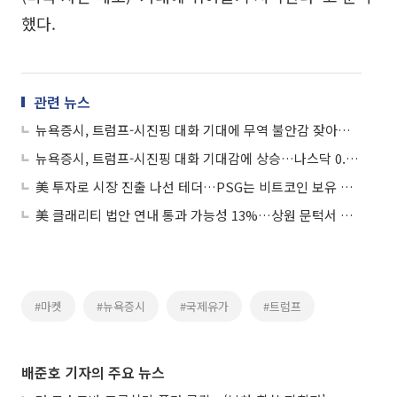
했다.
관련 뉴스
뉴욕증시, 트럼프-시진핑 대화 기대에 무역 불안감 잦아들어...나스닥 0.67%↑
뉴욕증시, 트럼프-시진핑 대화 기대감에 상승…나스닥 0.67%↑
美 투자로 시장 진출 나선 테더…PSG는 비트코인 보유 발표
美 클래리티 법안 연내 통과 가능성 13%…상원 문턱서 제동
#마켓
#뉴욕증시
#국제유가
#트럼프
배준호 기자의 주요 뉴스