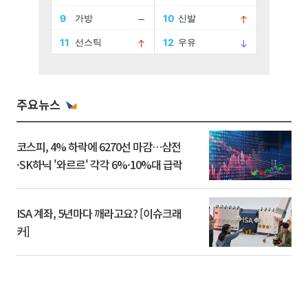
주요뉴스
코스피, 4% 하락에 6270선 마감…삼전
·SK하닉 '와르르' 각각 6%·10%대 급락
ISA 계좌, 5년마다 깨라고요? [이슈크래
커]