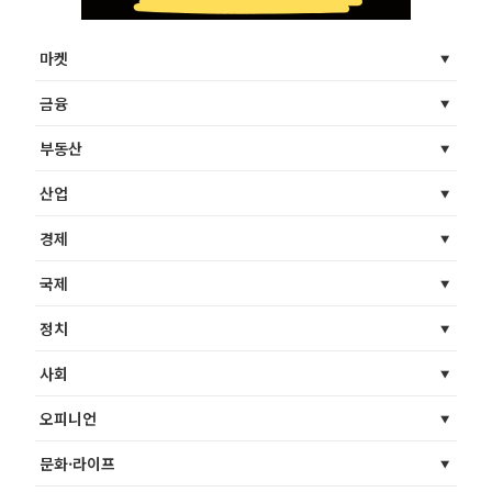
마켓
금융
부동산
산업
경제
국제
정치
사회
오피니언
문화·라이프