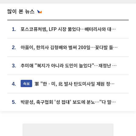
많이 본 뉴스
포스코퓨처엠, LFP 시장 뚫었다…배터리사와 대규모 장기 공급 합의
1.
아옳이, 한의사 김형배와 벌써 200일⋯꽃다발 들고 "프러포즈 아냐"
2.
추미애 "복지가 아니라 도민이 늘었다"…재정난 책임론 정면돌파
3.
軍 "한ㆍ미, 北 발사 탄도미사일 제원 정밀분석 중"
속보
4.
박문성, 축구협회 '성 접대' 보도에 분노…"다 말아먹으려고 작정했나"
5.