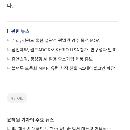
다.
관련 뉴스
캐리, 강원도 홍천 철광석 광업권 양수 목적 MOA
삼진제약, 월드ADC 아시아·BIO USA 참가..연구성과 발표
홈앤쇼핑, 생성형 AI 활용 중소기업 제품 홍보
블랙록 토큰화 MMF, 유럽 시장 진출∙∙∙스테이블코인 확장
#S-OIL
윤혜원 기자의 주요 뉴스
與, 형소법 대국민 보고 vs 野, 靑 앞서 대통령 거부권 촉구