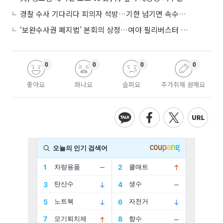
경찰 수사 기다리다 피의자 석방…기한 넘기면 속수무책
‘보완수사권 폐지법’ 본회의 상정…여야 필리버스터 대치
0
0
0
0
좋아요
화나요
슬퍼요
추가취재 원해요