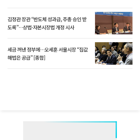
김정관 장관 “반도체 성과급, 주총 승인 받
도록”…상법·자본시장법 개정 시사
세금 꺼낸 정부에…오세훈 서울시장 “집값
해법은 공급” [종합]