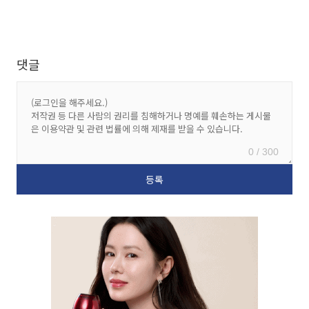
댓글
0 / 300