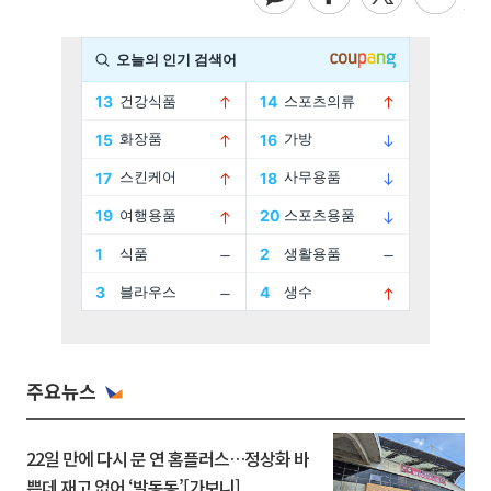
주요뉴스
22일 만에 다시 문 연 홈플러스…정상화 바
쁜데 재고 없어 ‘발동동’[가보니]