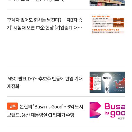
후계자 없어도 회사는 남긴다?…‘제3자 승
계’ 시험대 오른 中企 현장 [기업승계 대전
환]
MSCI 발표 D-7…후보주 반등에 편입 기대
재점화
논란의 'Busan is Good'…8억 도시
단독
브랜드, 용산 대통령실 CI 업체가 수행