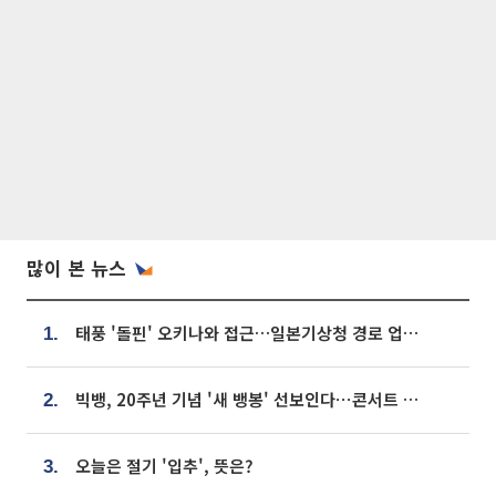
많이 본 뉴스
태풍 '돌핀' 오키나와 접근…일본기상청 경로 업데이트
1.
빅뱅, 20주년 기념 '새 뱅봉' 선보인다⋯콘서트 앞두고 팝업 개최
2.
오늘은 절기 '입추', 뜻은?
3.