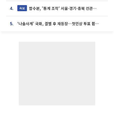
합수본, '통계 조작' 서울·경기·충북 선관위 등 추가 압수수색
속보
4.
‘나솔사계’ 국화, 결별 후 재등장⋯첫인상 투표 휩쓸고 ‘인기녀’ 등극
5.