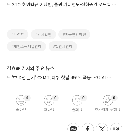
STO 하위법규 예상안, 풀링·거래한도·정형증권 로드맵 제시
#트럼프
#감세법안
#미국연방하원
#개인소득세율인하
#법인세인하
김효숙 기자의 주요 뉴스
‘中 D램 굴기’ CXMT, 데뷔 첫날 466% 폭등…G2 AI 패권 ‘쩐의 전쟁’
0
0
0
0
좋아요
화나요
슬퍼요
추가취재 원해요