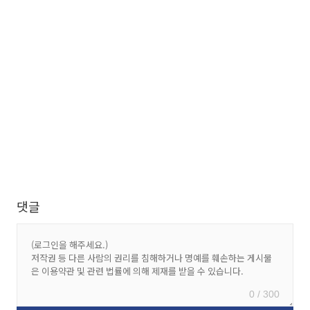
댓글
0 / 300