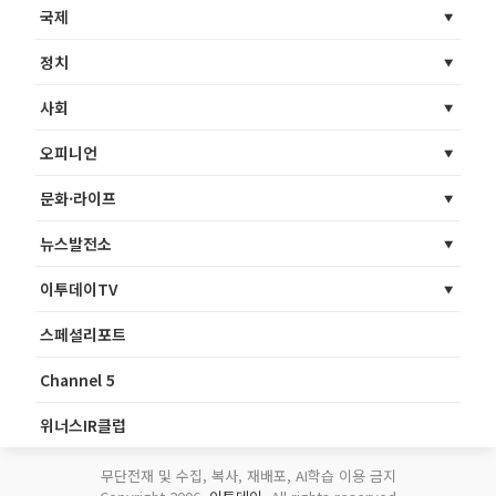
국제
정치
사회
오피니언
문화·라이프
뉴스발전소
이투데이TV
스페셜리포트
Channel 5
위너스IR클럽
무단전재 및 수집, 복사, 재배포, AI학습 이용 금지