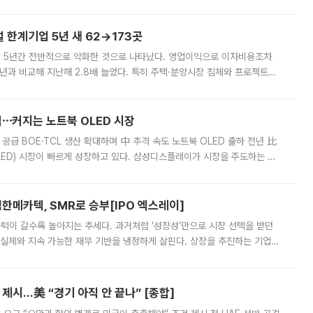
가 상당 부분 정리된 데다 금융당국의 규제 강화로 고위험 상품 거래도 급감
한계기업 5년 새 62→173곳
 5년간 전반적으로 악화한 것으로 나타났다. 영업이익으로 이자비용조차
년과 비교해 지난해 2.8배 늘었다. 특히 주택·분양시장 침체와 프로젝트파
 악화가 두드러졌다. 9일 한국건설산업연구원은 ‘2025년 건설업 외감기업
격⋯커지는 노트북 OLED 시장
 공급 BOE·TCL 생산 확대하며 中 추격 속도 노트북 OLED 출하 전년 比
ED) 시장이 빠르게 성장하고 있다. 삼성디스플레이가 시장을 주도하는 가
 확대에 나서면서 노트북 OLED 시장을 둘러싼 경쟁이 치열해지고 있다. 9
한메카텍, SMR로 승부[IPO 엑스레이]
 문턱이 갈수록 높아지는 추세다. 과거처럼 ‘성장성’만으로 시장 선택을 받던
 실체와 지속 가능한 재무 기반을 냉정하게 살핀다. 상장을 추진하는 기업들
를 입증해야 하는 시험대에 섰다. 본지는 상장을 앞둔 기업의 기술 경쟁
제시…美 “경기 아직 안 끝나” [종합]