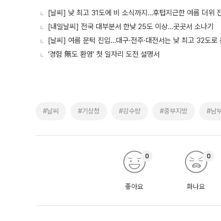
[날씨] 낮 최고 31도에 비 소식까지…후텁지근한 여름 더위 
[내일날씨] 전국 대부분서 한낮 25도 이상…곳곳서 소나기
[날씨] 여름 문턱 진입…대구·전주·대전서는 낮 최고 32도로
‘경험 無도 환영’ 첫 일자리 도전 설명서
#날씨
#기상청
#강수량
#중부지방
#남
0
0
좋아요
화나요