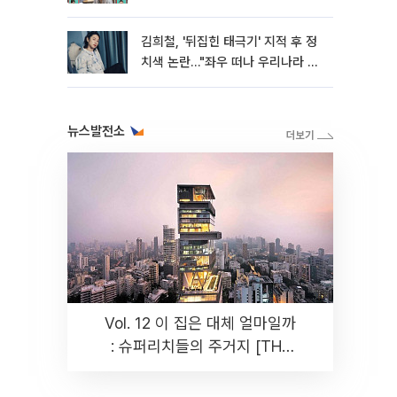
와"
김희철, '뒤집힌 태극기' 지적 후 정
치색 논란…"좌우 떠나 우리나라 국
기"
뉴스발전소
Vol. 12 이 집은 대체 얼마일까
: 슈퍼리치들의 주거지 [THE
RARE]