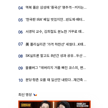
맥북 품은 삼성에 ‘중국산’ 맹추격⋯커지는 노트북 OLED 시장
04
‘한국판 IRA’ 베일 벗었지만…반도체·배터리 업계 “시행령이 관건”
05
서경덕 교수, 김희철도 분노한 거꾸로 태극기⋯"엉터리는 아냐, 아쉬울 뿐"
06
07
美 폴리실리콘 ‘가격 하한선’ 세웠다…K태양광 수혜 기대
SK실트론 팔고도 8년간 성과 공유…두산 인수대금 2.3조가 끝 아냐
08
블룸버그 “레버리지 거품 빠진 코스피, 변동성 최악 국면 지났을 가능성”
09
분당·평촌 오를 때 일산만 내렸다…재건축 기대감도 ‘무색’
10
최신 영상