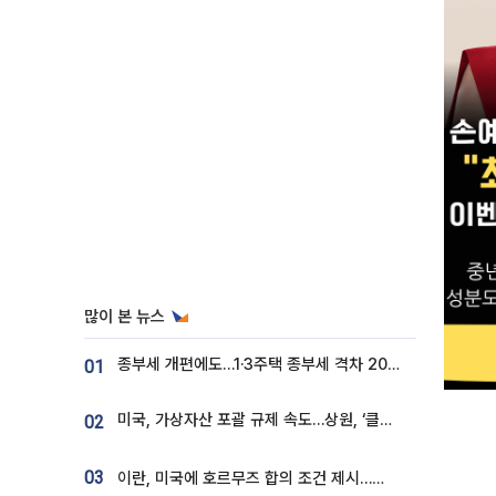
많이 본 뉴스
종부세 개편에도…1·3주택 종부세 격차 2028년부터 확대
01
미국, 가상자산 포괄 규제 속도…상원, ‘클래리티법’ 9월 절차투표 추진
02
03
이란, 미국에 호르무즈 합의 조건 제시…美 “경기 아직 안 끝나” [종합]