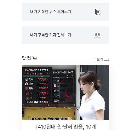
내가 저장한 뉴스 모아보기
내가 구독한 기자 전체보기
한 컷
1410원대 원·달러 환율, 10개