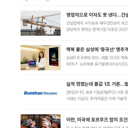
했다. 대규모 반대매매로 레버리지 투자
영업익으로 이자도 못 낸다…건설 
건설업계의 수익성과 재무건전성이 최근
감당하지 못하는 한계기업 비중은 2021
이낸싱(PF) 부담이 집중된 건축 부문의
경영
맥북 품은 삼성에 ‘중국산’ 맹추
삼성D 8.6세대 양산…애플 OLED 맥북
66%↑ 노트북용 유기발광다이오드(OL
운데 중국 BOE와 TCL CSOT도 생산
일 업계에 따르면 삼성
실적 꺾였는데 몸값 1조 거론…범
[편집자 주] 국내 기업공개(IPO) 시장
시대는 지났다. 투자자들은 이제 기술적
은 거시경제 불확실성 속에 실적과 성과
이란, 미국에 호르무즈 합의 조건 