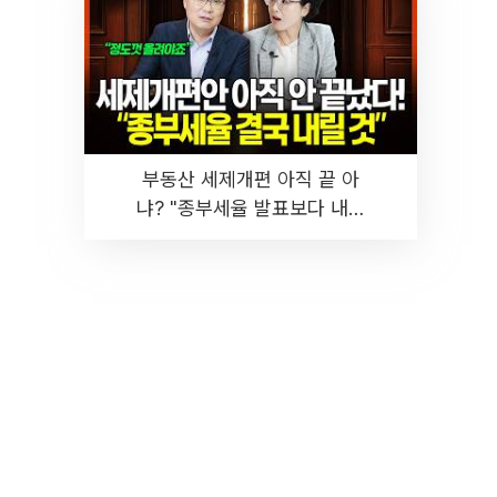
부동산 세제개편 아직 끝 아
냐? "종부세율 발표보다 내릴
것" 장기거주·양도세 전망 I 집
땅지성 I 김인만, 진미윤