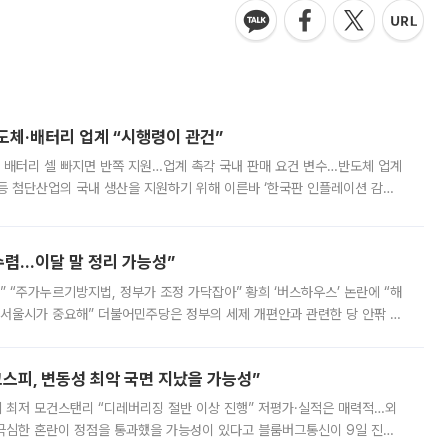
반도체·배터리 업계 “시행령이 관건”
 배터리 셀 빠지면 반쪽 지원…업계 촉각 국내 판매 요건 변수…반도체 업계
등 첨단산업의 국내 생산을 지원하기 위해 이른바 ‘한국판 인플레이션 감축
를 신설했지만, 업계에서는 세부 지원 대상에 따라 정책 효과가 크게 달라
수렴…이달 말 정리 가능성”
없어” “주가누르기방지법, 정부가 조정 가닥잡아” 황희 ‘버스하우스’ 논란에 “해
 서울시가 중요해” 더불어민주당은 정부의 세제 개편안과 관련한 당 안팎 의
에 나서겠다고 예고했다. 민주당은 8월 말 당정 조율을 거친 개편안이
스피, 변동성 최악 국면 지났을 가능성”
 만에 최저 모건스탠리 “디레버리징 절반 이상 진행” 저평가·실적은 매력적…외
든 극심한 혼란이 정점을 통과했을 가능성이 있다고 블룸버그통신이 9일 진단