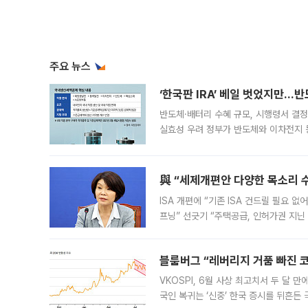
주요 뉴스
‘한국판 IRA’ 베일 벗었지만…
반도체·배터리 수혜 규모, 시행령서 결정
실효성 우려 정부가 반도체와 이차전지 
법(IRA)’으로 불리는 국내생산세액공제
與 “세제개편안 다양한 목소리 
ISA 개편에 “기존 ISA 건드릴 필요 
프닝” 선긋기 “주택공급, 인허가권 지닌
견을 수렴해 당정과 개편안에 대한 조율
블룸버그 “레버리지 거품 빠진 코
VKOSPI, 6월 사상 최고치서 두 달
국인 복귀는 ‘신중’ 한국 증시를 뒤흔