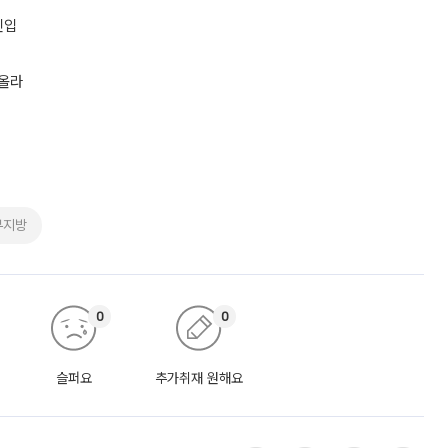
진입
 올라
부지방
0
0
슬퍼요
추가취재 원해요