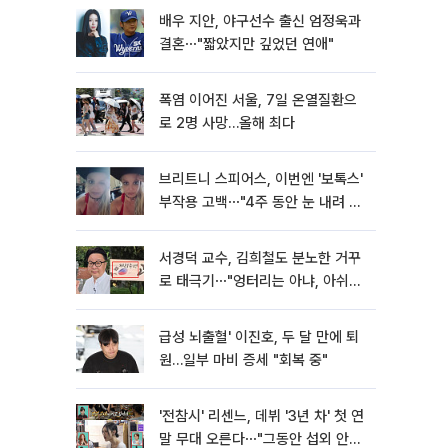
배우 지안, 야구선수 출신 엄정욱과
결혼⋯"짧았지만 깊었던 연애"
폭염 이어진 서울, 7일 온열질환으
로 2명 사망…올해 최다
브리트니 스피어스, 이번엔 '보톡스'
부작용 고백⋯"4주 동안 눈 내려 앉
아"
서경덕 교수, 김희철도 분노한 거꾸
로 태극기⋯"엉터리는 아냐, 아쉬울
뿐"
급성 뇌출혈' 이진호, 두 달 만에 퇴
원…일부 마비 증세 "회복 중"
'전참시' 리센느, 데뷔 '3년 차' 첫 연
말 무대 오른다⋯"그동안 섭외 안