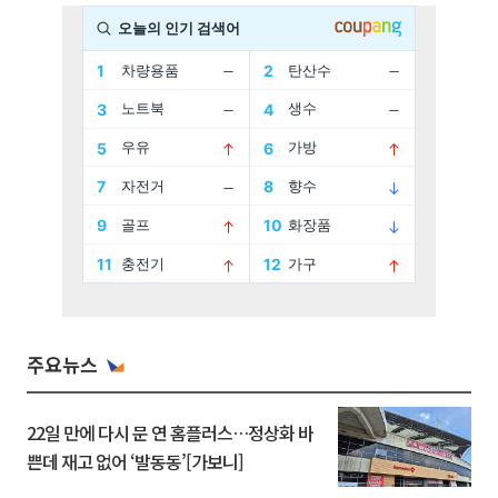
주요뉴스
22일 만에 다시 문 연 홈플러스…정상화 바
쁜데 재고 없어 ‘발동동’[가보니]