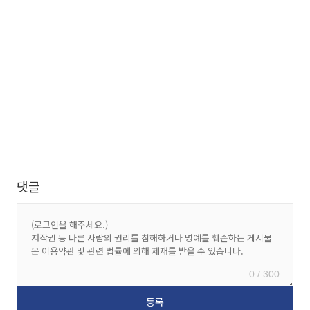
댓글
0 / 300