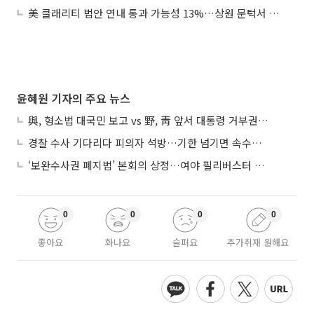
美 클래리티 법안 연내 통과 가능성 13%…상원 문턱서 제동
윤혜원 기자의 주요 뉴스
與, 형소법 대국민 보고 vs 野, 靑 앞서 대통령 거부권 촉구
경찰 수사 기다리다 피의자 석방…기한 넘기면 속수무책
‘보완수사권 폐지법’ 본회의 상정…여야 필리버스터 대치
0
0
0
0
좋아요
화나요
슬퍼요
추가취재 원해요