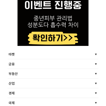
마켓
금융
부동산
산업
경제
국제