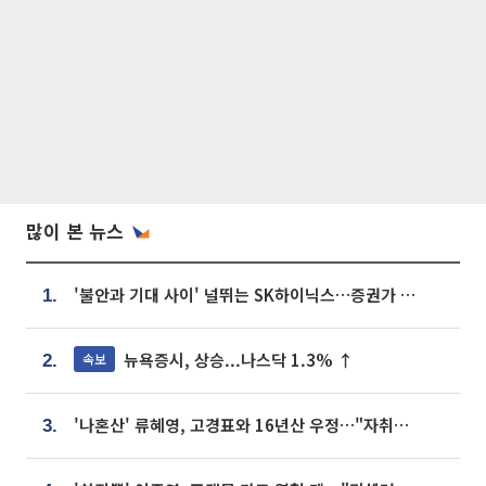
많이 본 뉴스
'불안과 기대 사이' 널뛰는 SK하이닉스…증권가 "HBM4·LTA 기반 펀터멘털 견고"
1.
뉴욕증시, 상승...나스닥 1.3% ↑
속보
2.
'나혼산' 류혜영, 고경표와 16년산 우정…"자취방서 부모님과 마주쳐"
3.