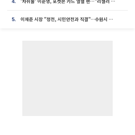
'차쥐뿔' 이준영, 포켓몬 카드 열혈 팬⋯"리셀러 처단할 것"
4.
이재준 시장 "정전, 시민안전과 직결"…수원시 비상대응체계 가동
5.