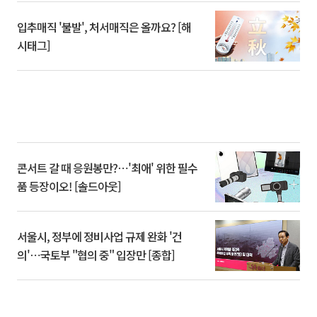
입추매직 '불발', 처서매직은 올까요? [해
시태그]
콘서트 갈 때 응원봉만?⋯'최애' 위한 필수
품 등장이오! [솔드아웃]
서울시, 정부에 정비사업 규제 완화 '건
의'⋯국토부 "협의 중" 입장만 [종합]