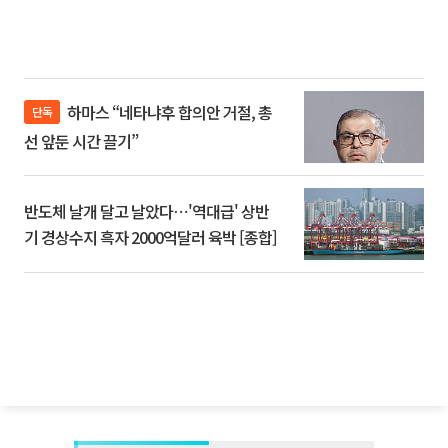
하마스 “네타냐후 합의안 거절, 총
단독
선 앞둔 시간 끌기”
반도체 날개 달고 날았다⋯'역대급' 상반
기 경상수지 흑자 2000억달러 육박 [종합]