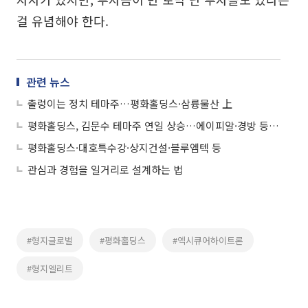
걸 유념해야 한다.
관련 뉴스
출렁이는 정치 테마주…평화홀딩스·삼륭물산 上
평화홀딩스, 김문수 테마주 연일 상승…에이피알·경방 등도↑
평화홀딩스·대호특수강·상지건설·블루엠텍 등
관심과 경험을 일거리로 설계하는 법
#형지글로벌
#평화홀딩스
#엑시큐어하이트론
#형지엘리트