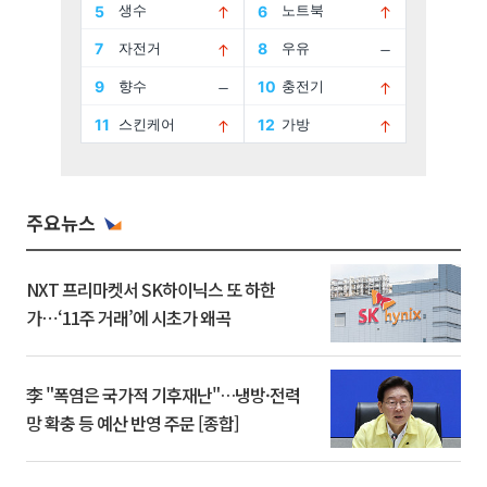
주요뉴스
NXT 프리마켓서 SK하이닉스 또 하한
가⋯‘11주 거래’에 시초가 왜곡
李 "폭염은 국가적 기후재난"…냉방·전력
망 확충 등 예산 반영 주문 [종합]