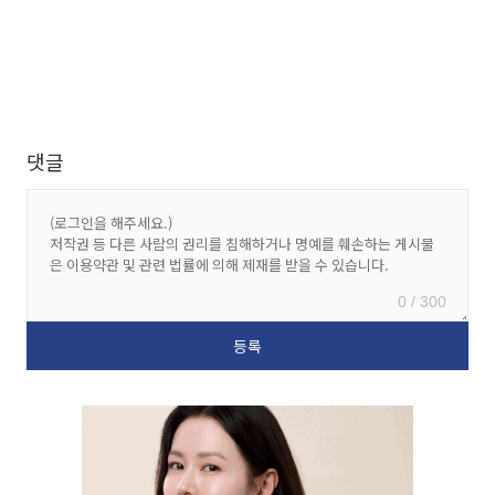
댓글
0 / 300