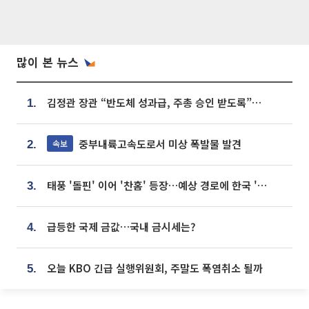
많이 본 뉴스
김정관 장관 “반도체 성과급, 주총 승인 받도록”…상법·자본시장법 개정 시사
1.
중부내륙고속도로서 미상 폭발물 발견
속보
2.
태풍 '돌핀' 이어 '찬홈' 등장…예상 경로에 한국 '한숨'
3.
급등한 국제 금값…국내 금시세는?
4.
오늘 KBO 긴급 실행위원회, 주말도 폭염취소 될까
5.