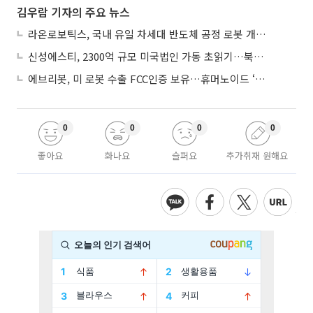
김우람 기자의 주요 뉴스
라온로보틱스, 국내 유일 차세대 반도체 공정 로봇 개발 ‘고객사 테스트 진행’
신성에스티, 2300억 규모 미국법인 가동 초읽기…북미 ESS 공략 본격화
에브리봇, 미 로봇 수출 FCC인증 보유…휴머노이드 ‘AI 두뇌’ 탑재 속도
0
0
0
0
좋아요
화나요
슬퍼요
추가취재 원해요