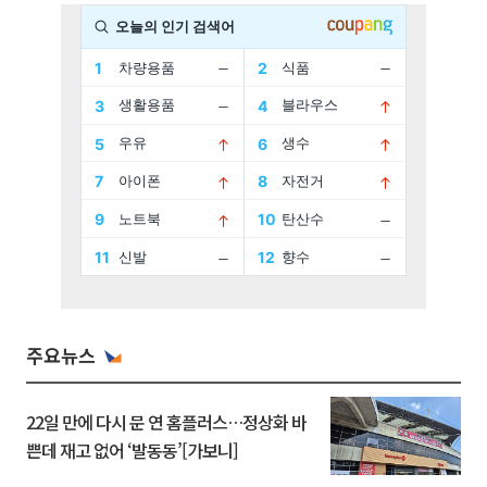
주요뉴스
22일 만에 다시 문 연 홈플러스…정상화 바
쁜데 재고 없어 ‘발동동’[가보니]