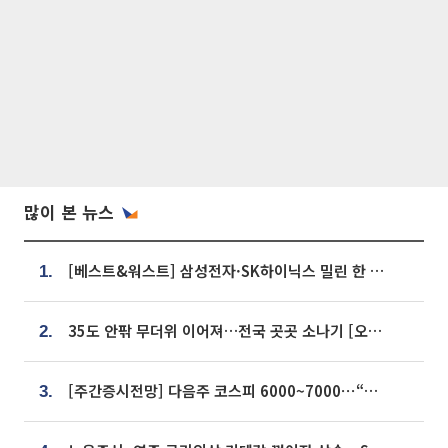
많이 본 뉴스
[베스트&워스트] 삼성전자·SK하이닉스 밀린 한 주…상상인증권은 85% 급등
1.
35도 안팎 무더위 이어져…전국 곳곳 소나기 [오늘 날씨]
2.
[주간증시전망] 다음주 코스피 6000~7000⋯“外人 수급은 정책이 변수”
3.