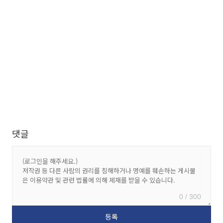
댓글
0 / 300