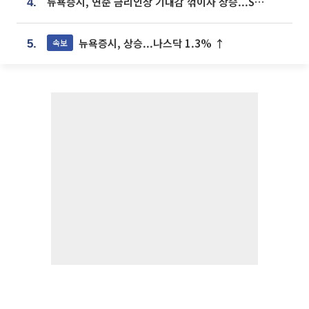
뉴욕증시, 연준 금리인상 기대감 꺾이자 상승...S&P500 사상 최고치 [종합]
4.
뉴욕증시, 상승...나스닥 1.3% ↑
속보
5.