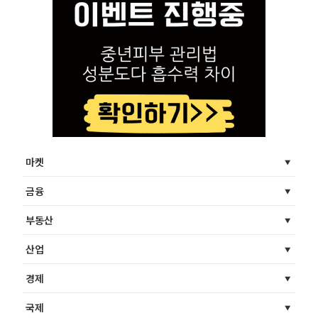
마켓
금융
부동산
산업
경제
국제