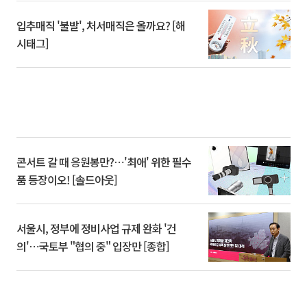
입추매직 '불발', 처서매직은 올까요? [해
시태그]
콘서트 갈 때 응원봉만?⋯'최애' 위한 필수
품 등장이오! [솔드아웃]
서울시, 정부에 정비사업 규제 완화 '건
의'⋯국토부 "협의 중" 입장만 [종합]