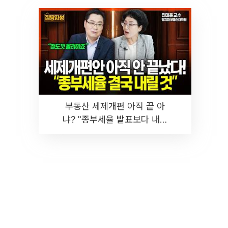
부동산 세제개편 아직 끝 아
냐? "종부세율 발표보다 내릴
것" 장기거주·양도세 전망 I 집
땅지성 I 김인만, 진미윤