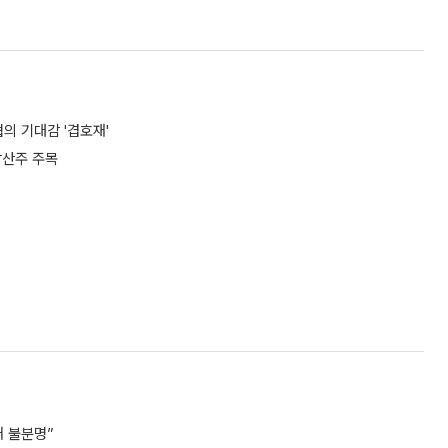
협의 기대감 '겹호재'
방산주 주목
거 불분명”