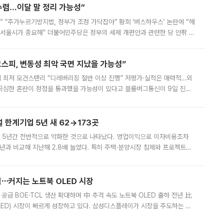
수렴…이달 말 정리 가능성”
없어” “주가누르기방지법, 정부가 조정 가닥잡아” 황희 ‘버스하우스’ 논란에 “해
 서울시가 중요해” 더불어민주당은 정부의 세제 개편안과 관련한 당 안팎 의
에 나서겠다고 예고했다. 민주당은 8월 말 당정 조율을 거친 개편안이
스피, 변동성 최악 국면 지났을 가능성”
 만에 최저 모건스탠리 “디레버리징 절반 이상 진행” 저평가·실적은 매력적…외
든 극심한 혼란이 정점을 통과했을 가능성이 있다고 블룸버그통신이 9일 진단
가 상당 부분 정리된 데다 금융당국의 규제 강화로 고위험 상품 거래도 급감
한계기업 5년 새 62→173곳
 5년간 전반적으로 악화한 것으로 나타났다. 영업이익으로 이자비용조차
년과 비교해 지난해 2.8배 늘었다. 특히 주택·분양시장 침체와 프로젝트파
 악화가 두드러졌다. 9일 한국건설산업연구원은 ‘2025년 건설업 외감기업
격⋯커지는 노트북 OLED 시장
 공급 BOE·TCL 생산 확대하며 中 추격 속도 노트북 OLED 출하 전년 比
ED) 시장이 빠르게 성장하고 있다. 삼성디스플레이가 시장을 주도하는 가
 확대에 나서면서 노트북 OLED 시장을 둘러싼 경쟁이 치열해지고 있다. 9