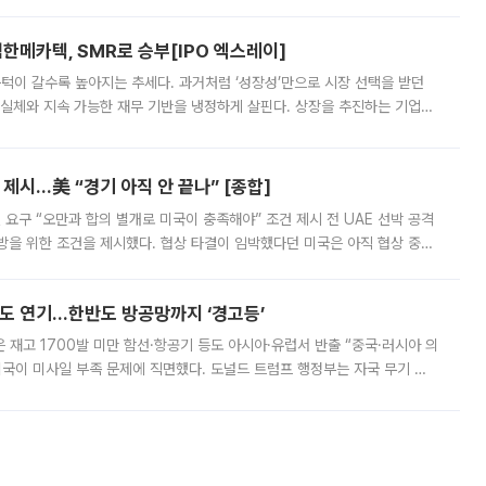
한메카텍, SMR로 승부[IPO 엑스레이]
 문턱이 갈수록 높아지는 추세다. 과거처럼 ‘성장성’만으로 시장 선택을 받던
 실체와 지속 가능한 재무 기반을 냉정하게 살핀다. 상장을 추진하는 기업들
를 입증해야 하는 시험대에 섰다. 본지는 상장을 앞둔 기업의 기술 경쟁
제시…美 “경기 아직 안 끝나” [종합]
 요구 “오만과 합의 별개로 미국이 충족해야” 조건 제시 전 UAE 선박 공격
방을 위한 조건을 제시했다. 협상 타결이 임박했다던 미국은 아직 협상 중이
현지시간) 모하마드 바게르 졸가드르 이란 최고국가안보회의 사무총장은 타
품도 연기…한반도 방공망까지 ‘경고등’
은 재고 1700발 미만 함선·항공기 등도 아시아·유럽서 반출 “중국·러시아 의
미국이 미사일 부족 문제에 직면했다. 도널드 트럼프 행정부는 자국 무기 공
 국가들로 향하던 납품마저 연기되고 있는 것으로 전해졌다. 전문가가 중국