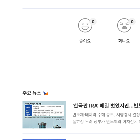
0
0
좋아요
화나요
주요 뉴스
‘한국판 IRA’ 베일 벗었지만…
반도체·배터리 수혜 규모, 시행령서 결정
실효성 우려 정부가 반도체와 이차전지 
법(IRA)’으로 불리는 국내생산세액공제