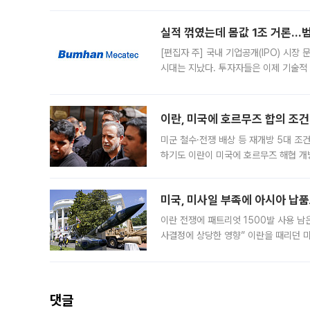
일 업계에 따르면 삼성
실적 꺾였는데 몸값 1조 거론…범
[편집자 주] 국내 기업공개(IPO) 시장
시대는 지났다. 투자자들은 이제 기술적
은 거시경제 불확실성 속에 실적과 성과
이란, 미국에 호르무즈 합의 조건 
미군 철수·전쟁 배상 등 재개방 5대 조건
하기도 이란이 미국에 호르무즈 해협 개
라며 조심스러운 반응을 보였다. 8일(
미국, 미사일 부족에 아시아 납
이란 전쟁에 패트리엇 1500발 사용 남
사결정에 상당한 영향” 이란을 때리던 
급에 문제가 없다고 해명했지만, 아시아
댓글