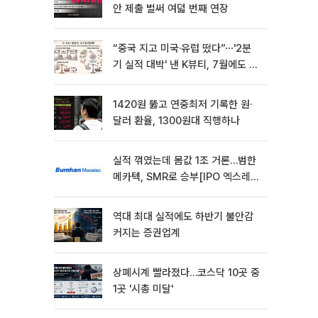
안 제출 벌써 여덟 번째 연장
“중국 지고 미국·유럽 떴다”⋯'2분
기 실적 대박' 낸 K뷰티, 7월에도 질
주
1420원 뚫고 연중최저 기록한 원·
달러 환율, 1300원대 직행하나
실적 꺾였는데 몸값 1조 거론…범한
메카텍, SMR로 승부[IPO 엑스레
이]
역대 최대 실적에도 하반기 불안감
커지는 증권업계
상폐시계 빨라졌다…코스닥 10곳 중
1곳 '시총 미달'