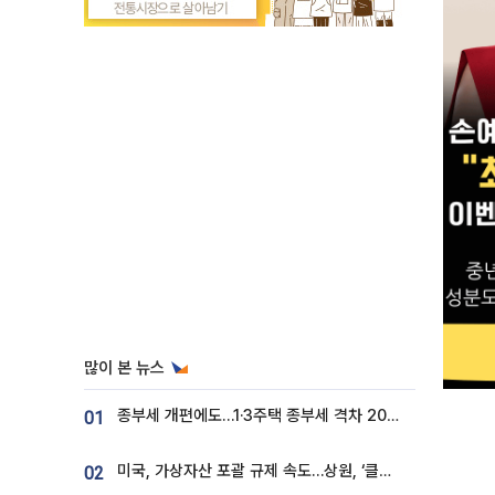
많이 본 뉴스
종부세 개편에도…1·3주택 종부세 격차 2028년부터 확대
01
미국, 가상자산 포괄 규제 속도…상원, ‘클래리티법’ 9월 절차투표 추진
02