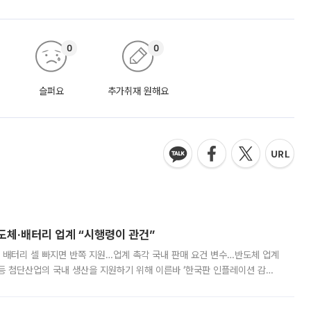
0
0
슬퍼요
추가취재 원해요
반도체·배터리 업계 “시행령이 관건”
 배터리 셀 빠지면 반쪽 지원…업계 촉각 국내 판매 요건 변수…반도체 업계
등 첨단산업의 국내 생산을 지원하기 위해 이른바 ‘한국판 인플레이션 감축
를 신설했지만, 업계에서는 세부 지원 대상에 따라 정책 효과가 크게 달라