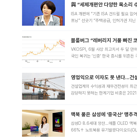
與 “세제개편안 다양한 목소리 
ISA 개편에 “기존 ISA 건드릴 필요 
프닝” 선긋기 “주택공급, 인허가권 지닌
견을 수렴해 당정과 개편안에 대한 조율
블룸버그 “레버리지 거품 빠진 코
VKOSPI, 6월 사상 최고치서 두 달
국인 복귀는 ‘신중’ 한국 증시를 뒤흔
했다. 대규모 반대매매로 레버리지 투자
영업익으로 이자도 못 낸다…건설 
건설업계의 수익성과 재무건전성이 최근
감당하지 못하는 한계기업 비중은 2021
이낸싱(PF) 부담이 집중된 건축 부문의
경영
맥북 품은 삼성에 ‘중국산’ 맹추
삼성D 8.6세대 양산…애플 OLED 맥북
66%↑ 노트북용 유기발광다이오드(OL
운데 중국 BOE와 TCL CSOT도 생산