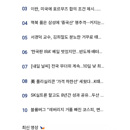
03
이란, 미국에 호르무즈 합의 조건 제시…美 “경기 아직 안 끝나” [종합]
맥북 품은 삼성에 ‘중국산’ 맹추격⋯커지는 노트북 OLED 시장
04
서경덕 교수, 김희철도 분노한 거꾸로 태극기⋯"엉터리는 아냐, 아쉬울 뿐"
05
‘한국판 IRA’ 베일 벗었지만…반도체·배터리 업계 “시행령이 관건”
06
[내일 날씨] 전국 무더위 계속…10일 낮 최고 34도 육박
07
08
美 폴리실리콘 ‘가격 하한선’ 세웠다…K태양광 수혜 기대
SK실트론 팔고도 8년간 성과 공유…두산 인수대금 2.3조가 끝 아냐
09
블룸버그 “레버리지 거품 빠진 코스피, 변동성 최악 국면 지났을 가능성”
10
최신 영상