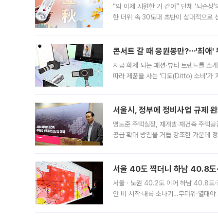
“와 이제 시원한 거 같아” 단체 ‘뇌손상
한 더위 속 30도대 초반이 상대적으로
지역에 있었습니다. 7월 말에는 서풍과
콘서트 갈 때 응원봉만?⋯'최애'
지금 화제 되는 패션·뷰티 트렌드를 소개
따라 제품을 사는 '디토(Ditto) 소비
어디일까요? 아이돌 콘서트 시작을 기다
서울시, 정부에 정비사업 규제 완화
명노준 주택실장, 재개발·재건축 주택공
공급 확대 방침을 거듭 강조한 가운데 정
면 반박하고 나섰다. 명노준 서울시 주택
서울 40도 찍더니 하남 40.8도
서울ㆍ노원 40.2도 이어 하남 40.8도
안 비 시작·내륙 소나기…무더위·열대야 
에서도 40도를 웃도는 기온이 관측됐다
의 극심한