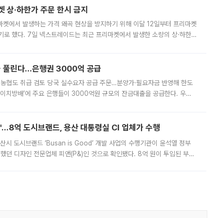
켓 상·하한가 주문 한시 금지
마켓에서 발생하는 가격 왜곡 현상을 방지하기 위해 이달 12일부터 프리마켓
기로 했다. 7일 넥스트레이드는 최근 프리마켓에서 발생한 소량의 상·하한
, 주문 오류로 인한 가격 급등락을 최소화하기 위한 비상 대응방안을 발표
 풀린다…은행권 3000억 공급
리·농협도 취급 검토 당국 실수요자 공급 주문…분양가·필요자금 반영해 한도
에이치방배’에 주요 은행들이 3000억원 규모의 잔금대출을 공급한다. 우리
하고 있어 향후 공급 규모가 늘어날 전망이다. 7일 금융권에 따르면 KB국
od'…8억 도시브랜드, 용산 대통령실 CI 업체가 수행
시 도시브랜드 ‘Busan is Good’ 개발 사업의 수행기관이 윤석열 정부
여했던 디자인 전문업체 피앤(P&)인 것으로 확인됐다. 8억 원이 투입된 부산
 부족과 디자인 정체성 논란에 휩싸였던 만큼, 사업 선정 과정과 결과물에