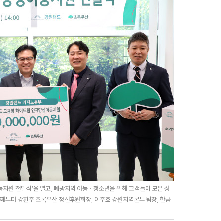
지원 전달식’을 열고, 폐광지역 아동ㆍ청소년을 위해 고객들이 모은 성
번째부터 강환주 초록우산 정선후원회장, 이주호 강원지역본부 팀장, 한금