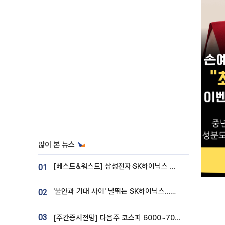
많이 본 뉴스
[베스트&워스트] 삼성전자·SK하이닉스 밀린 한 주…상상인증권은 85% 급등
01
'불안과 기대 사이' 널뛰는 SK하이닉스…증권가 "HBM4·LTA 기반 펀터멘털 견고"
02
03
[주간증시전망] 다음주 코스피 6000~7000⋯“外人 수급은 정책이 변수”