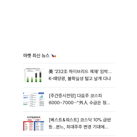
마켓 최신 뉴스
美 ‘232조 하이브리드 제재’ 임박…
K-태양광, 불확실성 털고 날개 다나
[주간증시전망] 다음주 코스피
6000~7000⋯“外人 수급은 정책
이 변수”
[베스트&워스트] 코스닥 10% 급반
등…본느, 최대주주 변경 기대에
270% 폭등