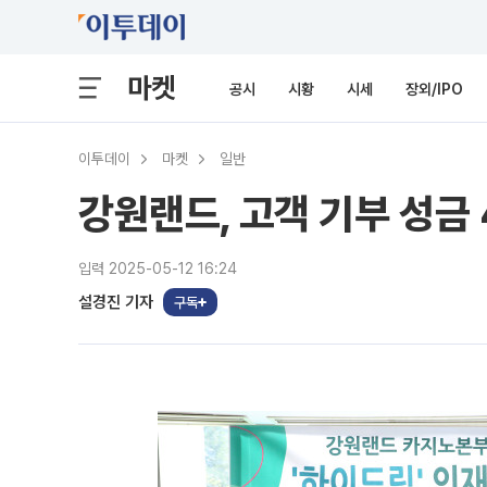
마켓
공시
시황
시세
장외/IPO
이투데이
마켓
일반
강원랜드, 고객 기부 성금
입력 2025-05-12 16:24
설경진 기자
구독