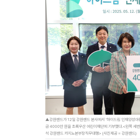
▲강원랜드가 12일 강원랜드 본사에서 ‘하이드림 인재양성아동
금 4000만 원을 초록우산 어린이재단에 기부했다.<왼쪽 세
석 강원랜드 카지노본부장직무대행> (사진제공 = 강원랜드)