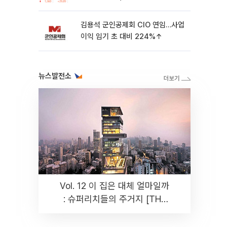
가’⋯M&A 훈풍 분 증시
김용석 군인공제회 CIO 연임…사업
이익 임기 초 대비 224%↑
뉴스발전소
Vol. 12 이 집은 대체 얼마일까
: 슈퍼리치들의 주거지 [THE
RARE]