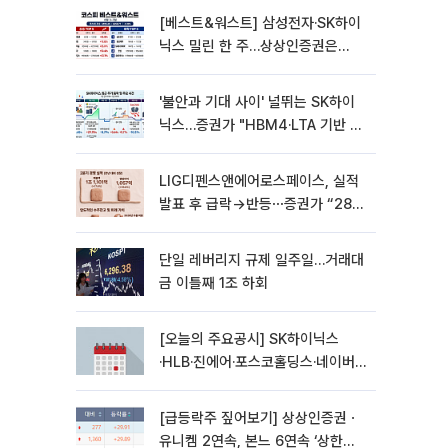
[베스트&워스트] 삼성전자·SK하이
닉스 밀린 한 주…상상인증권은
85% 급등
'불안과 기대 사이' 널뛰는 SK하이
닉스…증권가 "HBM4·LTA 기반 펀
터멘털 견고"
LIG디펜스앤에어로스페이스, 실적
발표 후 급락→반등⋯증권가 “28년
까지 튼튼”
단일 레버리지 규제 일주일…거래대
금 이틀째 1조 하회
[오늘의 주요공시] SK하이닉스
·HLB·진에어·포스코홀딩스·네이버·
대우건설 등
[급등락주 짚어보기] 상상인증권ㆍ
유니켐 2연속, 본느 6연속 ‘상한