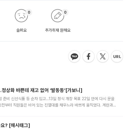
0
0
슬퍼요
추가취재 원해요
…정상화 바쁜데 재고 없어 ‘발동동’[가보니]
준비 신선식품 등 순차 입고…13일 정식 개장 목표 22일 만에 다시 문을
오전부터 직원들은 비어 있는 진열대를 채우느라 바쁘게 움직였다. 계란과
리를 잡기 시작했지만, 매장 곳곳엔 여전히 텅 빈 매대가 먼저 눈에 들어왔
까요? [해시태그]