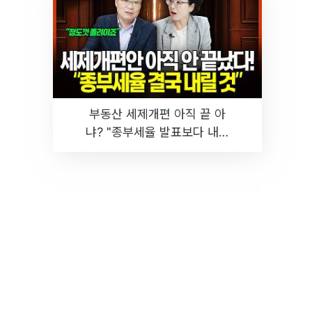
부동산 세제개편 아직 끝 아
냐? "종부세율 발표보다 내릴
것" 장기거주·양도세 전망 I 집
땅지성 I 김인만, 진미윤