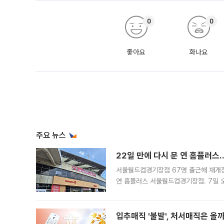
0
0
좋아요
화나요
주요 뉴스
22일 만에 다시 문 연 홈플러스
서울월드컵경기장점 67명 출근해 재개점 
연 홈플러스 서울월드컵경기장점. 7일 
우유, 과일 같은 신선식품이 차근차근 자
입추매직 '불발', 처서매직은 올