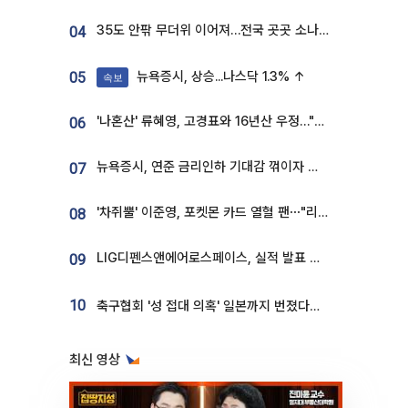
35도 안팎 무더위 이어져…전국 곳곳 소나기 [오늘 날씨]
04
뉴욕증시, 상승...나스닥 1.3% ↑
05
속보
'나혼산' 류혜영, 고경표와 16년산 우정…"자취방서 부모님과 마주쳐"
06
뉴욕증시, 연준 금리인하 기대감 꺾이자 상승...S&P500 사상 최고치 [종합]
07
'차쥐뿔' 이준영, 포켓몬 카드 열혈 팬⋯"리셀러 처단할 것"
08
LIG디펜스앤에어로스페이스, 실적 발표 후 급락→반등⋯증권가 “28년까지 튼튼”
09
10
축구협회 '성 접대 의혹' 일본까지 번졌다…日 심판 실명 공개
최신 영상