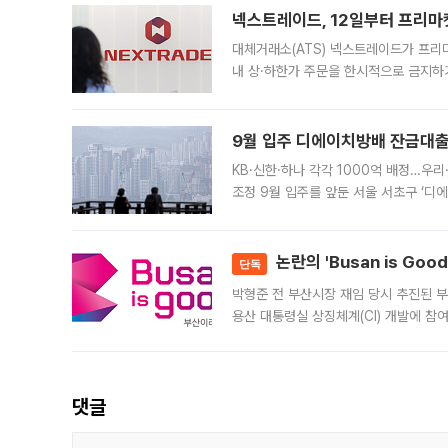
넥스트레이드, 12일부터 프리마
대체거래소(ATS) 넥스트레이드가 프리
내 상·하한가 주문을 한시적으로 금지하
가 체결 사례와 관련해 설명자료를 내고
9월 입주 디에이치방배 잔금대출
KB·신한·하나 각각 1000억 배정…우
조정 9월 입주를 앞둔 서울 서초구 ‘디
은행과 NH농협은행도 대출 취급을 검토
민은행
논란의 'Busan is Go
단독
박형준 전 부산시장 재임 당시 추진된 부산
용산 대통령실 상징체계(CI) 개발에 참
도시브랜드 사업이 공개 이후 시민 공감
댓글