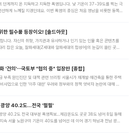
’의 단계까지 온 지독하고 지독한 폭염입니다. 낮 기온이 37~39도를 찍는 극
 선선하게 느껴질 지경인데요. 이번 폭염의 중심은 처음 영남을 비롯한 동쪽
 북서풍이 산맥을 넘어 영남 쪽으로 내려오면서 뜨겁고 건조해졌는데요.
 위한 필수품 등장이오! [솔드아웃]
합니다. 자신의 취향, 가치관과 유사하거나 인기 있는 인물 혹은 콘텐츠를
'가 자리 잡은 오늘, 잘파세대(Z세대와 알파세대의 합성어)의 눈길이 쏠린 곳은
리는 공연장. 응원봉만큼이나 눈에 띄는 게 있습니다. 공연이 시작되기
 '건의'⋯국토부 "협의 중" 입장만 [종합]
급 부족 원인진단 및 대책 관련 브리핑 서울시가 재개발·재건축을 통한 주택
비사업으로 인한 '이주 대란' 우려와 정부와의 정책 엇박자 논란에 대해 정
실장은 2031년까지 31만 가구 착공 목표에 차질이 없다는 입장이나,
·광양 40.2도…전국 '펄펄'
·광양 40.2도 전국 대부분 폭염특보…체감온도도 곳곳 38도 넘어 8일 동해
지속 서울 노원구의 기온이 40도를 넘어선 데 이어 경기 하남과 전남 광양
. 전국 대부분 지역에 폭염특보가 내려진 가운데 곳곳에서 39~40도 안팎