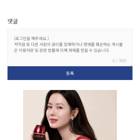
댓글
0 / 300