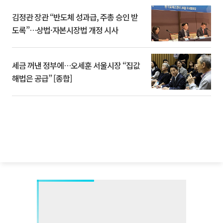
김정관 장관 “반도체 성과급, 주총 승인 받
도록”…상법·자본시장법 개정 시사
세금 꺼낸 정부에…오세훈 서울시장 “집값
해법은 공급” [종합]