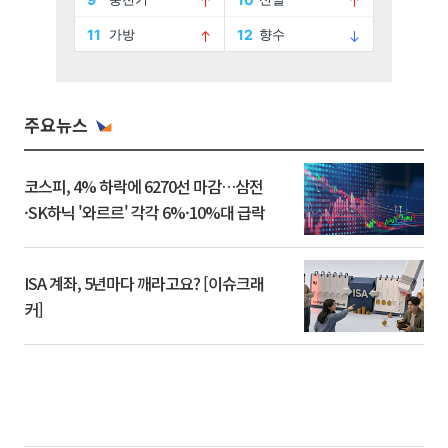
주요뉴스
코스피, 4% 하락에 6270선 마감…삼전
·SK하닉 '와르르' 각각 6%·10%대 급락
ISA 계좌, 5년마다 깨라고요? [이슈크래
커]