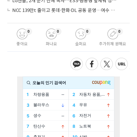
LG엔솔, 2개 분기 만에 흑자…ESS·원통형 앞세워 성장 가속
NCC 139만t 줄이고 롯데·한화·DL 공동 운영…여수 1호 본궤도
0
0
0
0
좋아요
화나요
슬퍼요
추가취재 원해요