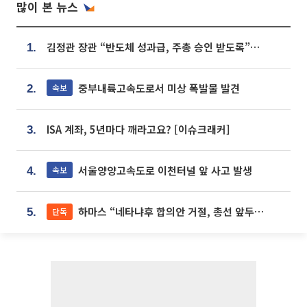
많이 본 뉴스
김정관 장관 “반도체 성과급, 주총 승인 받도록”…상법·자본시장법 개정 시사
1.
중부내륙고속도로서 미상 폭발물 발견
속보
2.
ISA 계좌, 5년마다 깨라고요? [이슈크래커]
3.
서울양양고속도로 이천터널 앞 사고 발생
속보
4.
하마스 “네타냐후 합의안 거절, 총선 앞두고 시간 끌기”
단독
5.