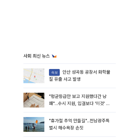
사회 최신 뉴스
안산 성곡동 공장서 화학물
속보
질 유출 사고 발생
"평균등급만 보고 지원했다간 낭
패"…수시 지원, 입결보다 '이것' 먼
저 봐야
"휴가철 추억 만들길"...전남광주특
별시 해수욕장 손짓