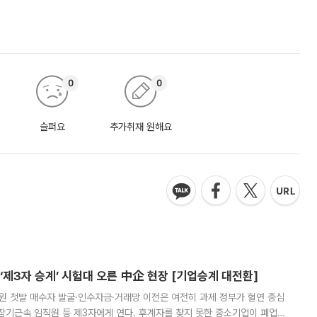
0
0
슬퍼요
추가취재 원해요
제3자 승계’ 시험대 오른 中企 현장 [기업승계 대전환]
지원 첫발 매수자 발굴·인수자금·거래망 이전은 여전히 과제 정부가 혈연 중심
장기근속 임직원 등 제3자에게 연다. 후계자를 찾지 못한 중소기업이 폐업