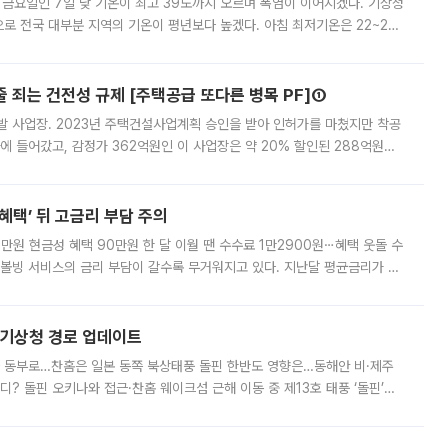
 금요일인 7일 낮 기온이 최고 39도까지 오르며 폭염이 이어지겠다. 기상청
로 전국 대부분 지역의 기온이 평년보다 높겠다. 아침 최저기온은 22~27
 대부분 지역에 폭염특보가 발효된 가운데 최고체감온도는 35도 안팎까지 올라
줄 죄는 건전성 규제 [주택공급 또다른 병목 PF]①
발 사업장. 2023년 주택건설사업계획 승인을 받아 인허가를 마쳤지만 착공
에 들어갔고, 감정가 362억원인 이 사업장은 약 20% 할인된 288억원에
 현재는 4차 공매를 위한 조건 협의가 진행 중이다. 수도권의 주요 주거 배
혜택’ 뒤 고금리 부담 주의
1만원 현금성 혜택 90만원 한 달 이월 땐 수수료 1만2900원⋯혜택 웃돌 수
리볼빙 서비스의 금리 부담이 갈수록 무거워지고 있다. 지난달 평균금리가 연
약정 고객에게 포인트와 캐시백을 얹어주는 미끼성 행사가 이어지고 있어 주의가
본기상청 경로 업데이트
국 동부로…찬홈은 일본 동쪽 북상태풍 돌핀 한반도 영향은…동해안 비·제주
디? 돌핀 오키나와 접근·찬홈 웨이크섬 근해 이동 중 제13호 태풍 ‘돌핀’이
 아마미 지방에 접근하고 있다. 돌핀은 오키나와 부근을 지난 뒤 동중국해