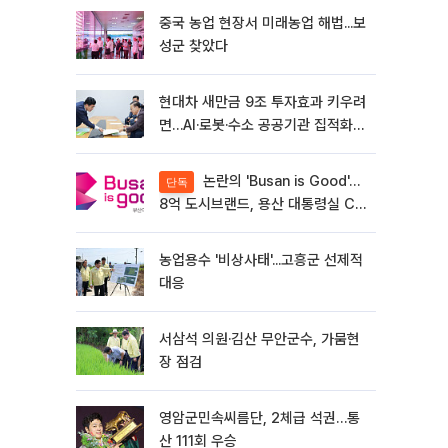
중국 농업 현장서 미래농업 해법...보
성군 찾았다
현대차 새만금 9조 투자효과 키우려
면…AI·로봇·수소 공공기관 집적화
시급
논란의 'Busan is Good'…
단독
8억 도시브랜드, 용산 대통령실 CI
업체가 수행
농업용수 '비상사태'...고흥군 선제적
대응
서삼석 의원·김산 무안군수, 가뭄현
장 점검
영암군민속씨름단, 2체급 석권…통
산 111회 우승