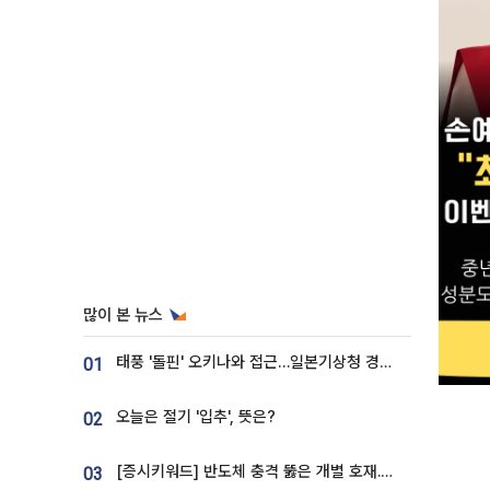
많이 본 뉴스
태풍 '돌핀' 오키나와 접근…일본기상청 경로 업데이트
01
오늘은 절기 '입추', 뜻은?
02
[증시키워드] 반도체 충격 뚫은 개별 호재...포스코퓨처엠·에코프로·한화솔루션 '눈길'
03