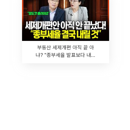
부동산 세제개편 아직 끝 아
냐? "종부세율 발표보다 내릴
것" 장기거주·양도세 전망 I 집
땅지성 I 김인만, 진미윤