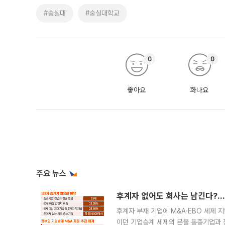
#숭실대
#숭실대학교
0
0
좋아요
화나요
주요 뉴스
후계자 없어도 회사는 남긴다?…‘
후계자 부재 기업에 M&A·EBO 세제 
이던 기업승계 세제의 문을 동종기업과 