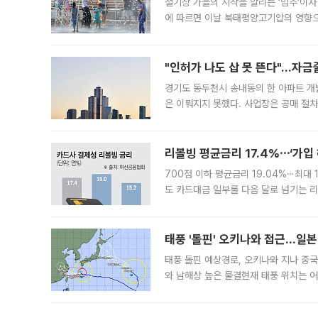
절기상 가을의 시작을 알리는 ‘입추’이자
에 따르면 이날 북태평양고기압의 영향으
도, 낮 최고기온은 31~39도로, 전국
"인허가 나도 삽 못 뜬다"…자금
경기도 동두천시 송내동의 한 아파트 개
은 이뤄지지 못했다. 사업장은 공매 절차
3차 공매까지 진행됐으나 모두 유찰됐다.
후
리볼빙 평균금리 17.4%⋯‘가입 
700점 이하 평균금리 19.04%⋯최대 
도 카드대금 일부를 다음 달로 넘기는 
17.40%까지 치솟은 가운데, 신규 
요구
태풍 '돌핀' 오키나와 접근…일
태풍 돌핀 예상경로, 오키나와 지나 중
와 남해상 높은 물결현재 태풍 위치는 어
강한 세력을 유지한 채 일본 오키나와와