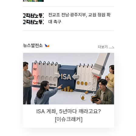
전교조 전남·광주지부, 교원 정원 확
대 촉구
뉴스발전소
ISA 계좌, 5년마다 깨라고요?
[이슈크래커]