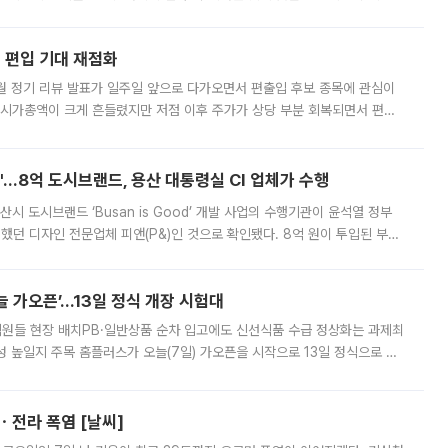
해 기술과 일자리를 남기도록 하겠다는 취지다. 다만 세금 감면만으로 거래를
에 편입 기대 재점화
월 정기 리뷰 발표가 일주일 앞으로 다가오면서 편출입 후보 종목에 관심이
 시가총액이 크게 흔들렸지만 저점 이후 주가가 상당 부분 회복되면서 편입
다시 부각되고 있다. 7일 금융투자업계에 따르면 MSCI는 한국시간으로 오는
od'…8억 도시브랜드, 용산 대통령실 CI 업체가 수행
시 도시브랜드 ‘Busan is Good’ 개발 사업의 수행기관이 윤석열 정부
여했던 디자인 전문업체 피앤(P&)인 것으로 확인됐다. 8억 원이 투입된 부산
 부족과 디자인 정체성 논란에 휩싸였던 만큼, 사업 선정 과정과 결과물에
 가오픈’...13일 정식 개장 시험대
.직원들 현장 배치PB·일반상품 순차 입고에도 신선식품 수급 정상화는 과제최
 높일지 주목 홈플러스가 오늘(7일) 가오픈을 시작으로 13일 정식으로 재
직원들이 현장 배치되고, PB 상품과 함께 일반 상품 납품도 순차적으로 진행
ㆍ전라 폭염 [날씨]