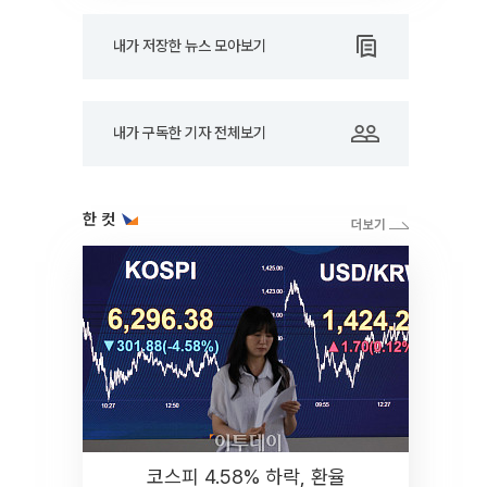
내가 저장한 뉴스 모아보기
내가 구독한 기자 전체보기
한 컷
코스피 4.58% 하락, 환율