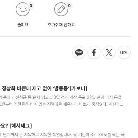
0
0
슬퍼요
추가취재 원해요
…정상화 바쁜데 재고 없어 ‘발동동’[가보니]
준비 신선식품 등 순차 입고…13일 정식 개장 목표 22일 만에 다시 문을
오전부터 직원들은 비어 있는 진열대를 채우느라 바쁘게 움직였다. 계란과
리를 잡기 시작했지만, 매장 곳곳엔 여전히 텅 빈 매대가 먼저 눈에 들어왔
까요? [해시태그]
’의 단계까지 온 지독하고 지독한 폭염입니다. 낮 기온이 37~39도를 찍는 극