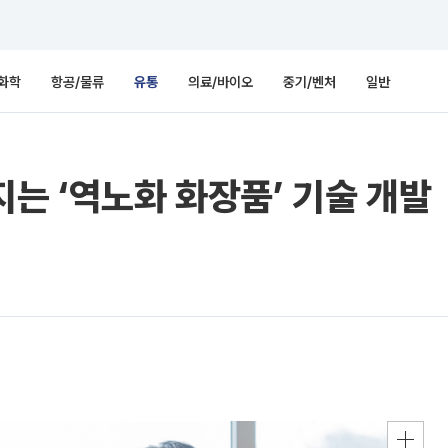
화학
항공/물류
유통
의료/바이오
중기/벤처
일반
지는 ‘역노화 화장품’ 기술 개발