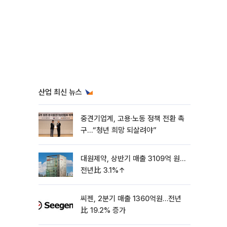
산업 최신 뉴스
중견기업계, 고용·노동 정책 전환 촉
구…“청년 희망 되살려야”
대원제약, 상반기 매출 3109억 원…
전년比 3.1%↑
씨젠, 2분기 매출 1360억원…전년
比 19.2% 증가