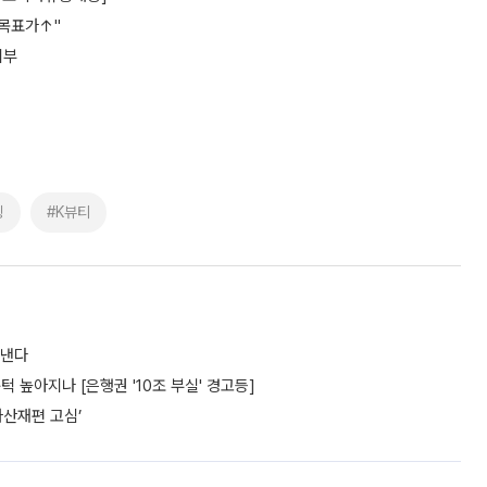
…목표가↑"
기부
징
#K뷰티
도낸다
턱 높아지나 [은행권 '10조 부실' 경고등]
자산재편 고심’