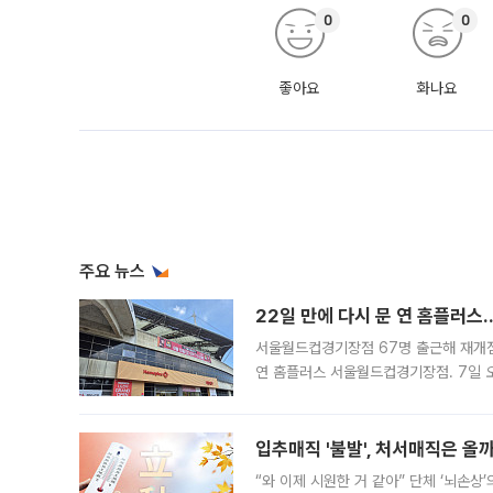
0
0
좋아요
화나요
주요 뉴스
22일 만에 다시 문 연 홈플러스
서울월드컵경기장점 67명 출근해 재개점 
연 홈플러스 서울월드컵경기장점. 7일 
우유, 과일 같은 신선식품이 차근차근 자
입추매직 '불발', 처서매직은 올
“와 이제 시원한 거 같아” 단체 ‘뇌손상