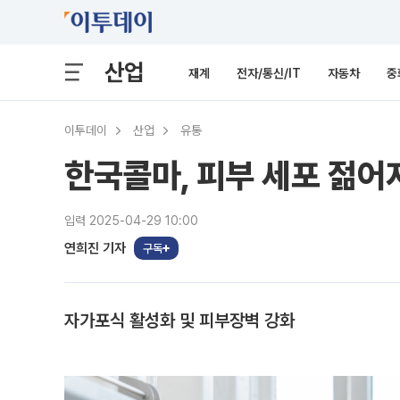
산업
재계
전자/통신/IT
자동차
중
이투데이
산업
유통
한국콜마, 피부 세포 젊어
입력 2025-04-29 10:00
연희진 기자
구독
자가포식 활성화 및 피부장벽 강화