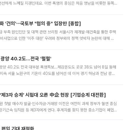
 선선하게 느껴질 지경인데요. 이번 폭염의 중심은 처음 영남을 비롯한 동쪽
 북서풍이 산맥을 넘어 영남 쪽으로 내려오면서 뜨겁고 건조해졌는데요.
 '건의'⋯국토부 "협의 중" 입장만 [종합]
급 부족 원인진단 및 대책 관련 브리핑 서울시가 재개발·재건축을 통한 주택
비사업으로 인한 '이주 대란' 우려와 정부와의 정책 엇박자 논란에 대해 정
실장은 2031년까지 31만 가구 착공 목표에 차질이 없다는 입장이나,
·광양 40.2도…전국 '펄펄'
·광양 40.2도 전국 대부분 폭염특보…체감온도도 곳곳 38도 넘어 8일 동해
지속 서울 노원구의 기온이 40도를 넘어선 데 이어 경기 하남과 전남 광양
. 전국 대부분 지역에 폭염특보가 내려진 가운데 곳곳에서 39~40도 안팎
제3자 승계’ 시험대 오른 中企 현장 [기업승계 대전환]
지원 첫발 매수자 발굴·인수자금·거래망 이전은 여전히 과제 정부가 혈연 중심
장기근속 임직원 등 제3자에게 연다. 후계자를 찾지 못한 중소기업이 폐업
해 기술과 일자리를 남기도록 하겠다는 취지다. 다만 세금 감면만으로 거래를
에 편입 기대 재점화