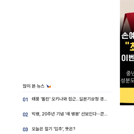
많이 본 뉴스
태풍 '돌핀' 오키나와 접근…일본기상청 경로 업데이트
01
빅뱅, 20주년 기념 '새 뱅봉' 선보인다⋯콘서트 앞두고 팝업 개최
02
오늘은 절기 '입추', 뜻은?
03