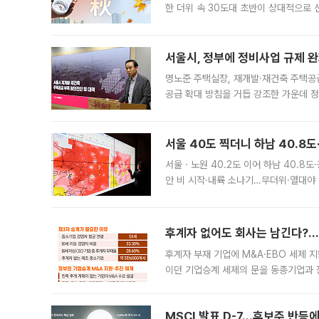
한 더위 속 30도대 초반이 상대적으로
지역에 있었습니다. 7월 말에는 서풍과
서울시, 정부에 정비사업 규제 완화
명노준 주택실장, 재개발·재건축 주택공
공급 확대 방침을 거듭 강조한 가운데 정
면 반박하고 나섰다. 명노준 서울시 주택
서울 40도 찍더니 하남 40.8도
서울ㆍ노원 40.2도 이어 하남 40.8도
안 비 시작·내륙 소나기…무더위·열대야 
에서도 40도를 웃도는 기온이 관측됐다
의 극심한
후계자 없어도 회사는 남긴다?…‘
후계자 부재 기업에 M&A·EBO 세제 
이던 기업승계 세제의 문을 동종기업과 
대신 M&A나 임직원 인수(EBO)를 통
늘
MSCI 발표 D-7…후보주 반등