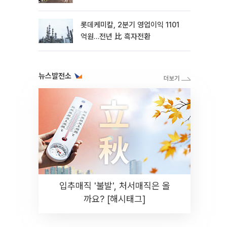
롯데케미칼, 2분기 영업이익 1101
억원…전년 比 흑자전환
뉴스발전소
입추매직 '불발', 처서매직은 올
까요? [해시태그]