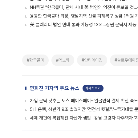
NH증권 "한국콜마, 관세 시대 美 법인의 약진이 돋보일 것
윤동한 한국콜마 회장, 영남지역 산불 피해복구 성금 1억원 
美 클래리티 법안 연내 통과 가능성 13%…상원 문턱서 제동
#한국콜마
#역노화
#안티에이징
#슬로우에이
연희진 기자의 주요 뉴스
자세히보기
가입 문턱 낮추는 토스 페이스페이⋯얼굴인식 결제 확산 속
5대 은행, 상반기 9조 벌었지만 ‘건전성 뒷걸음’⋯중기대출 문
세제 개편에 복잡해진 자산가 셈법⋯강남 고령자·다주택자 ‘