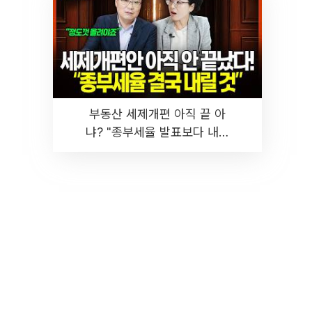
부동산 세제개편 아직 끝 아
냐? "종부세율 발표보다 내릴
것" 장기거주·양도세 전망 I 집
땅지성 I 김인만, 진미윤