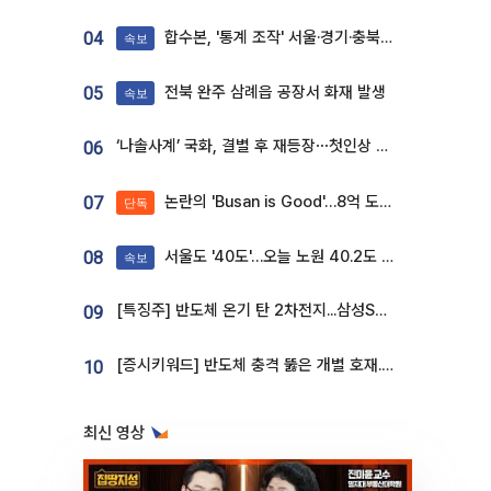
합수본, '통계 조작' 서울·경기·충북 선관위 등 추가 압수수색
04
속보
전북 완주 삼례읍 공장서 화재 발생
05
속보
‘나솔사계’ 국화, 결별 후 재등장⋯첫인상 투표 휩쓸고 ‘인기녀’ 등극
06
논란의 'Busan is Good'…8억 도시브랜드, 용산 대통령실 CI 업체가 수행
07
단독
서울도 '40도'…오늘 노원 40.2도 기록
08
속보
[특징주] 반도체 온기 탄 2차전지...삼성SDI, 장 초반 7% 넘게 껑충
09
[증시키워드] 반도체 충격 뚫은 개별 호재...포스코퓨처엠·에코프로·한화솔루션 '눈길'
10
최신 영상