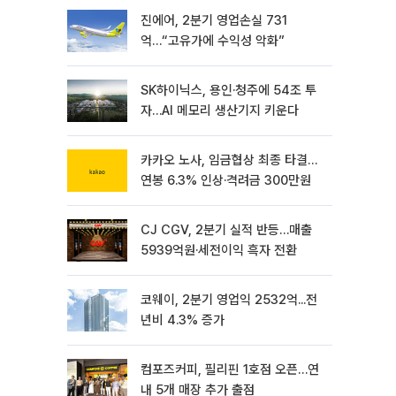
진에어, 2분기 영업손실 731
억…“고유가에 수익성 악화”
SK하이닉스, 용인·청주에 54조 투
자…AI 메모리 생산기지 키운다
카카오 노사, 임금협상 최종 타결…
연봉 6.3% 인상·격려금 300만원
CJ CGV, 2분기 실적 반등…매출
5939억원·세전이익 흑자 전환
코웨이, 2분기 영업익 2532억...전
년비 4.3% 증가
컴포즈커피, 필리핀 1호점 오픈…연
내 5개 매장 추가 출점