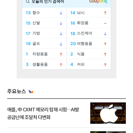
주요뉴스
애플, 中 CXMT 메모리 탑재 시험…AI발
공급난에 조달처 다변화