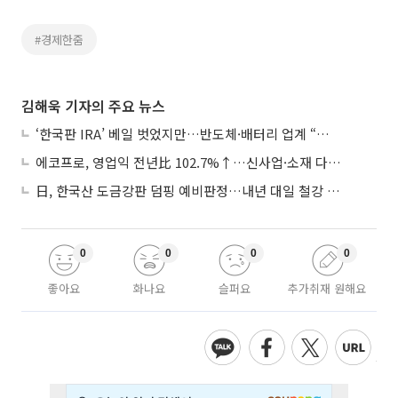
#경제한줌
김해욱 기자의 주요 뉴스
‘한국판 IRA’ 베일 벗었지만…반도체·배터리 업계 “시행령이 관건”
에코프로, 영업익 전년比 102.7%↑…신사업·소재 다각화 박차
日, 한국산 도금강판 덤핑 예비판정…내년 대일 철강 수출 ‘빨간불’
0
0
0
0
좋아요
화나요
슬퍼요
추가취재 원해요