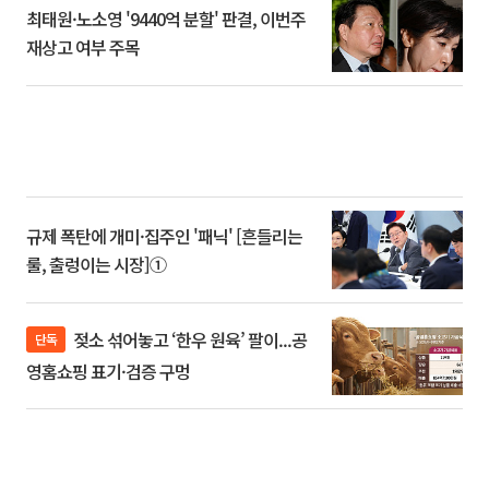
최태원·노소영 '9440억 분할' 판결, 이번주
재상고 여부 주목
규제 폭탄에 개미·집주인 '패닉' [흔들리는
룰, 출렁이는 시장]①
젖소 섞어놓고 ‘한우 원육’ 팔이...공
단독
영홈쇼핑 표기·검증 구멍