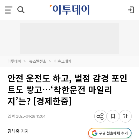
이투데이
뉴스발전소
이슈크래커
안전 운전도 하고, 벌점 감경 포인
트도 쌓고…‘착한운전 마일리
지’는? [경제한줌]
입력 2025-04-28 15:04
김해욱 기자
구글 선호매체 추가