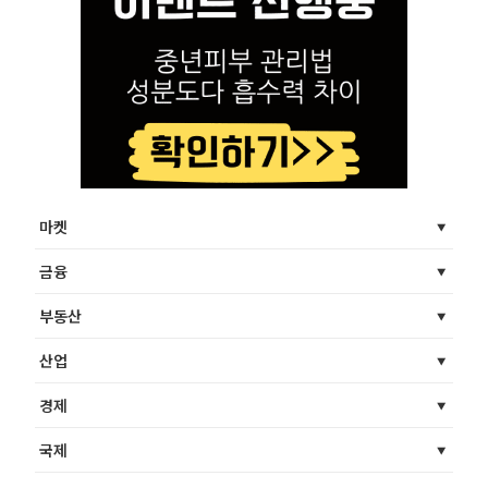
마켓
금융
부동산
산업
경제
국제