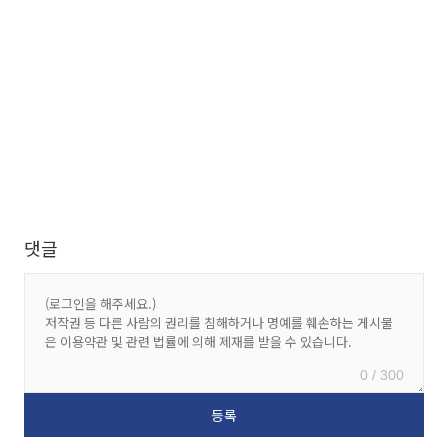
댓글
0 / 300