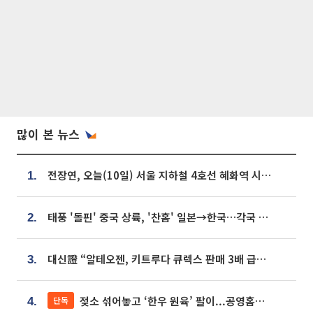
많이 본 뉴스
전장연, 오늘(10일) 서울 지하철 4호선 혜화역 시위…1호선 용산역 무정차
1.
태풍 '돌핀' 중국 상륙, '찬홈' 일본→한국…각국 기상청 예상 경로는?
2.
대신證 “알테오젠, 키트루다 큐렉스 판매 3배 급증…목표가 41만원 상향”
3.
젖소 섞어놓고 ‘한우 원육’ 팔이...공영홈쇼핑 표기·검증 구멍
단독
4.