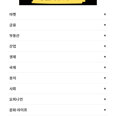
마켓
금융
부동산
산업
경제
국제
정치
사회
오피니언
문화·라이프