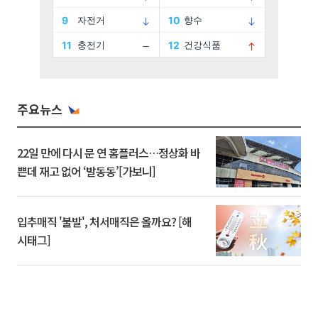
주요뉴스
22일 만에 다시 문 연 홈플러스…정상화 바
쁜데 재고 없어 ‘발동동’[가보니]
입추매직 '불발', 처서매직은 올까요? [해
시태그]