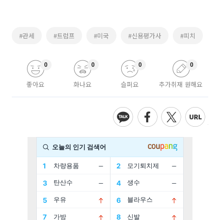
#관세
#트럼프
#미국
#신용평가사
#피치
0
0
0
0
좋아요
화나요
슬퍼요
추가취재 원해요