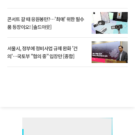
콘서트 갈 때 응원봉만?⋯'최애' 위한 필수
품 등장이오! [솔드아웃]
서울시, 정부에 정비사업 규제 완화 '건
의'⋯국토부 "협의 중" 입장만 [종합]