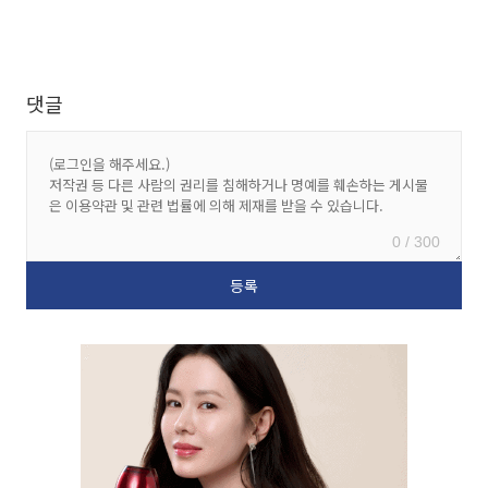
댓글
0 / 300