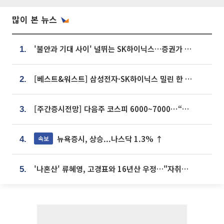
많이 본 뉴스
'불안과 기대 사이' 널뛰는 SK하이닉스…증권가 "HBM4·LTA 기반 펀터멘털 견고"
1.
[베스트&워스트] 삼성전자·SK하이닉스 밀린 한 주…상상인증권은 85% 급등
2.
[주간증시전망] 다음주 코스피 6000~7000⋯“外人 수급은 정책이 변수”
3.
뉴욕증시, 상승...나스닥 1.3% ↑
속보
4.
'나혼산' 류혜영, 고경표와 16년산 우정…"자취방서 부모님과 마주쳐"
5.