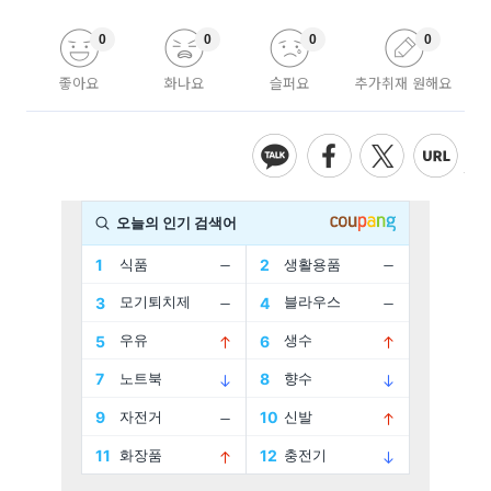
0
0
0
0
좋아요
화나요
슬퍼요
추가취재 원해요