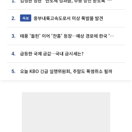
김정관 장관 “반도체 성과급, 주총 승인 받도록”…상법·자본시장법 개정 시사
1.
중부내륙고속도로서 미상 폭발물 발견
속보
2.
태풍 '돌핀' 이어 '찬홈' 등장…예상 경로에 한국 '한숨'
3.
급등한 국제 금값…국내 금시세는?
4.
오늘 KBO 긴급 실행위원회, 주말도 폭염취소 될까
5.