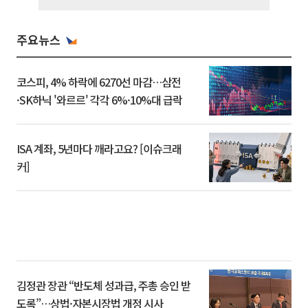
주요뉴스
코스피, 4% 하락에 6270선 마감…삼전
·SK하닉 '와르르' 각각 6%·10%대 급락
ISA 계좌, 5년마다 깨라고요? [이슈크래
커]
김정관 장관 “반도체 성과급, 주총 승인 받
도록”…상법·자본시장법 개정 시사