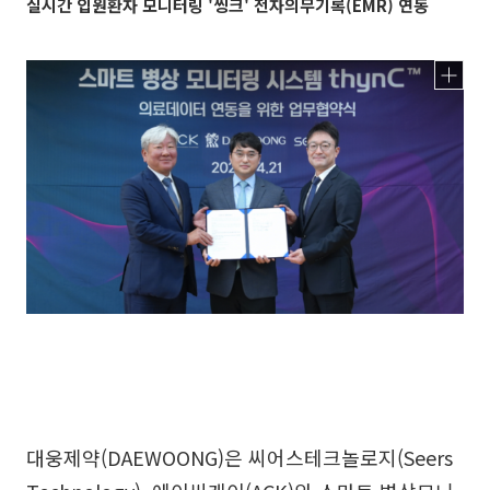
실시간 입원환자 모니터링 '씽크' 전자의무기록(EMR) 연동
대웅제약(DAEWOONG)은 씨어스테크놀로지(Seers