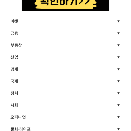
마켓
금융
부동산
산업
경제
국제
정치
사회
오피니언
문화·라이프