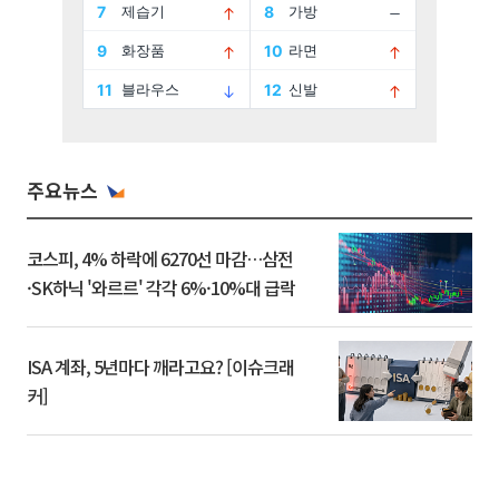
주요뉴스
코스피, 4% 하락에 6270선 마감…삼전
·SK하닉 '와르르' 각각 6%·10%대 급락
ISA 계좌, 5년마다 깨라고요? [이슈크래
커]