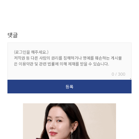
댓글
0 / 300