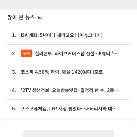
많이 본 뉴스
ISA 계좌, 5년마다 깨라고요? [이슈크래커]
1.
실리콘투, 라이브커머스팀 신설…K뷰티 ‘글로벌 판매망’ 확대[K뷰티 라방戰]
단독
2.
코스피 4.58% 하락, 환율 1420원대 [포토]
3.
'2TV 생생정보' 오늘방송맛집- 결정적 한 수, 3종 메밀면! 메밀 소바 맛집 '의○○○○'
4.
포스코퓨처엠, LFP 시장 뚫었다…배터리사와 대규모 장기 공급 합의
5.