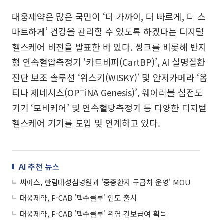
대웅제약은 많은 국민이 ‘더 가까이, 더 빠르게, 더 스
마트하게’ 건강을 관리할 수 있도록 하겠다는 디지털
헬스케어 비전을 발표한 바 있다. 씽크를 비롯해 반지
형 연속혈압측정기 ‘카트비피(CartBP)’, AI 실명질환
진단 보조 솔루션 ‘위스키(WISKY)’ 및 안저카메라 ‘옵
티나 제네시스(OPTiNA Genesis)’, 웨어러블 심전도
기기 ‘모비케어’ 및 연속혈당측정기 등 다양한 디지털
헬스케어 기기를 도입 및 연계하고 있다.
AI 추천 뉴스
씨어스, 한림대성심병원과 '중증환자 구급차 운영' MOU
대웅제약, P-CAB '펙수클루' 인도 출시
대웅제약, P-CAB '펙수클루' 위염 건보급여 획득