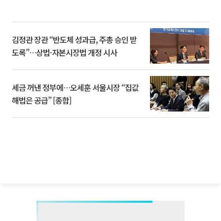
김정관 장관 “반도체 성과급, 주총 승인 받
도록”…상법·자본시장법 개정 시사
세금 꺼낸 정부에…오세훈 서울시장 “집값
해법은 공급” [종합]