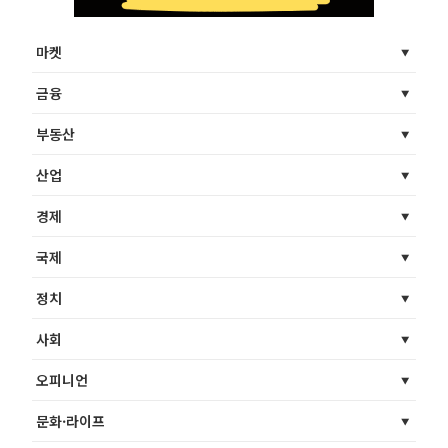
마켓
금융
부동산
산업
경제
국제
정치
사회
오피니언
문화·라이프