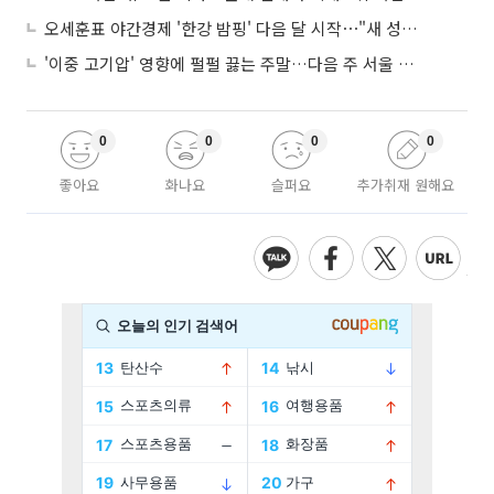
오세훈표 야간경제 '한강 밤핑' 다음 달 시작⋯"새 성장동력 만들 것"
'이중 고기압' 영향에 펄펄 끓는 주말…다음 주 서울 포함 서쪽이 더 덥다
0
0
0
0
좋아요
화나요
슬퍼요
추가취재 원해요