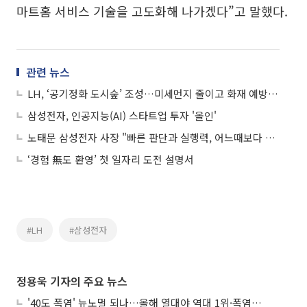
마트홈 서비스 기술을 고도화해 나가겠다”고 말했다.
관련 뉴스
LH, ‘공기정화 도시숲’ 조성…미세먼지 줄이고 화재 예방한다
삼성전자, 인공지능(AI) 스타트업 투자 '올인'
노태문 삼성전자 사장 "빠른 판단과 실행력, 어느때보다 중요"
‘경험 無도 환영’ 첫 일자리 도전 설명서
#LH
#삼성전자
정용욱 기자의 주요 뉴스
'40도 폭염' 뉴노멀 되나…올해 열대야 역대 1위·폭염일수 평년 3배 넘어