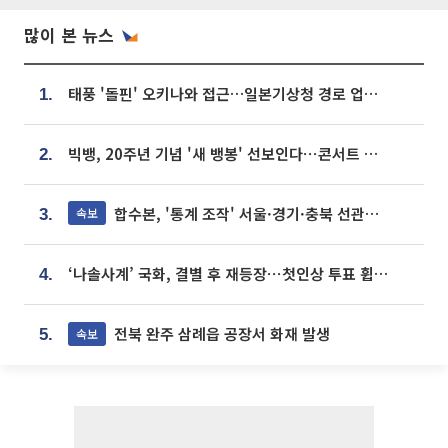
많이 본 뉴스
태풍 '돌핀' 오키나와 접근…일본기상청 경로 업데이트
1.
빅뱅, 20주년 기념 '새 뱅봉' 선보인다⋯콘서트 앞두고 팝업 개최
2.
합수본, '통계 조작' 서울·경기·충북 선관위 등 추가 압수수색
속보
3.
‘나솔사계’ 국화, 결별 후 재등장⋯첫인상 투표 휩쓸고 ‘인기녀’ 등극
4.
전북 완주 삼례읍 공장서 화재 발생
속보
5.