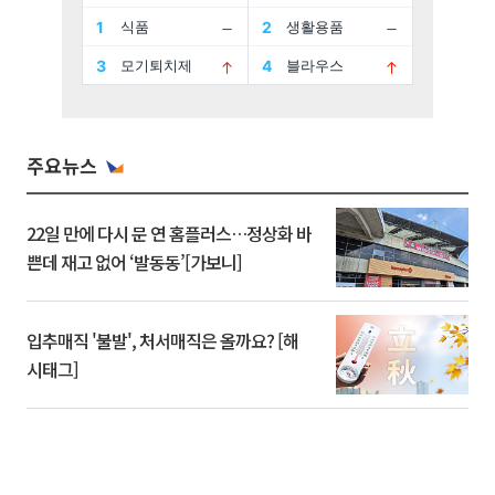
주요뉴스
22일 만에 다시 문 연 홈플러스…정상화 바
쁜데 재고 없어 ‘발동동’[가보니]
입추매직 '불발', 처서매직은 올까요? [해
시태그]