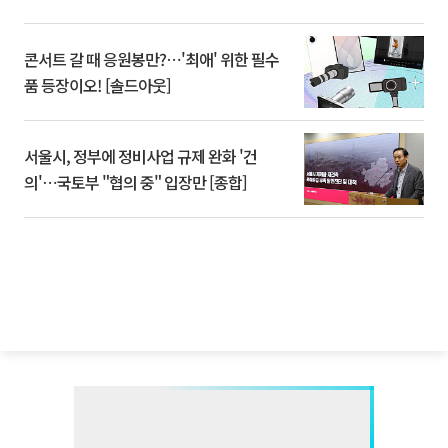
콘서트 갈 때 응원봉만?⋯'최애' 위한 필수
품 등장이오! [솔드아웃]
서울시, 정부에 정비사업 규제 완화 '건
의'⋯국토부 "협의 중" 입장만 [종합]