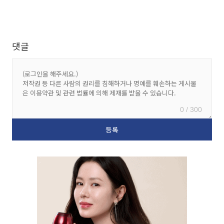
댓글
0 / 300