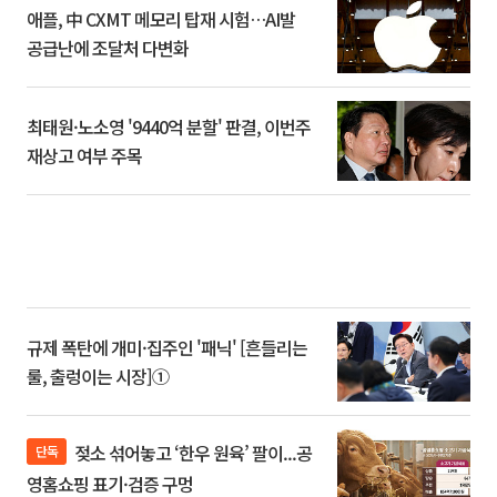
애플, 中 CXMT 메모리 탑재 시험…AI발
공급난에 조달처 다변화
최태원·노소영 '9440억 분할' 판결, 이번주
재상고 여부 주목
규제 폭탄에 개미·집주인 '패닉' [흔들리는
룰, 출렁이는 시장]①
젖소 섞어놓고 ‘한우 원육’ 팔이...공
단독
영홈쇼핑 표기·검증 구멍