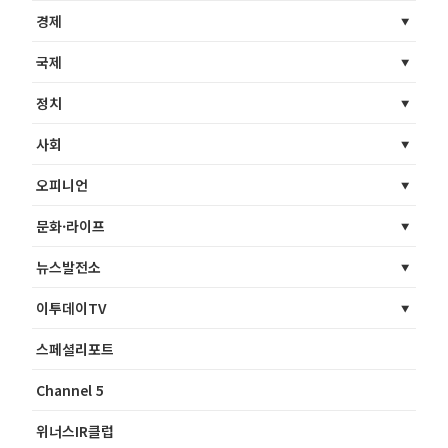
경제
국제
정치
사회
오피니언
문화·라이프
뉴스발전소
이투데이TV
스페셜리포트
Channel 5
위너스IR클럽