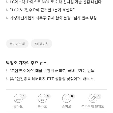
LG이노텍-카이스트 MOU로 미래 신사업 기술 선점 나선다
“LG이노텍, 수요에 근거한 1분기 호실적”
가상자산사업자 대주주 규제 완화 논쟁∙∙∙심사 변수 부상
#LG이노텍
#비에이치
박정호 기자의 주요 뉴스
'코인 엑소더스' 매달 수천억 해외로, 국내 규제는 빈틈
與 "단일종목 레버리지 ETF 상품성 낮춰야"…배수 조정안도 거론
0
0
0
0
좋아요
화나요
슬퍼요
추가취재 원해요