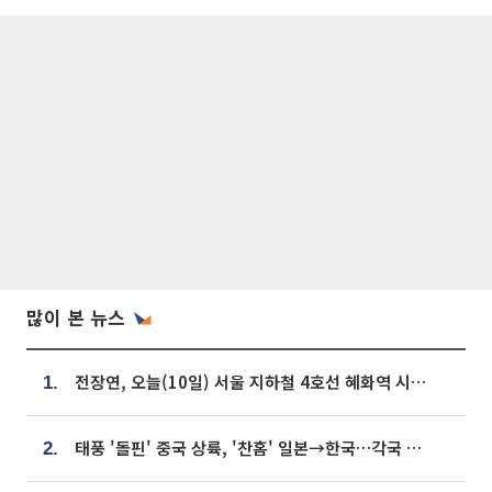
많이 본 뉴스
전장연, 오늘(10일) 서울 지하철 4호선 혜화역 시위…1호선 용산역 무정차
1.
태풍 '돌핀' 중국 상륙, '찬홈' 일본→한국…각국 기상청 예상 경로는?
2.