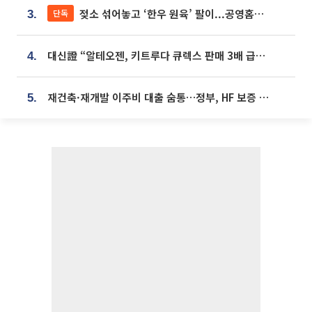
젖소 섞어놓고 ‘한우 원육’ 팔이...공영홈쇼핑 표기·검증 구멍
단독
3.
대신證 “알테오젠, 키트루다 큐렉스 판매 3배 급증…목표가 41만원 상향”
4.
재건축·재개발 이주비 대출 숨통…정부, HF 보증 신설 추진
5.