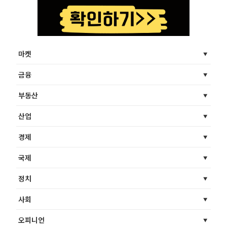
마켓
금융
부동산
산업
경제
국제
정치
사회
오피니언