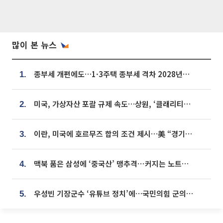
많이 본 뉴스
종부세 개편에도…1·3주택 종부세 격차 2028년부터 확대
1.
미국, 가상자산 포괄 규제 속도…상원, ‘클래리티법’ 9월 절차투표 추진
2.
이란, 미국에 호르무즈 합의 조건 제시…美 “경기 아직 안 끝나” [종합]
3.
맥북 품은 삼성에 ‘중국산’ 맹추격⋯커지는 노트북 OLED 시장
4.
우성빈 기장군수 ‘유튜브 정치’에…국민의힘 군의원들 집단 반발
5.