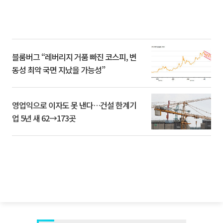
블룸버그 “레버리지 거품 빠진 코스피, 변
동성 최악 국면 지났을 가능성”
영업익으로 이자도 못 낸다…건설 한계기
업 5년 새 62→173곳