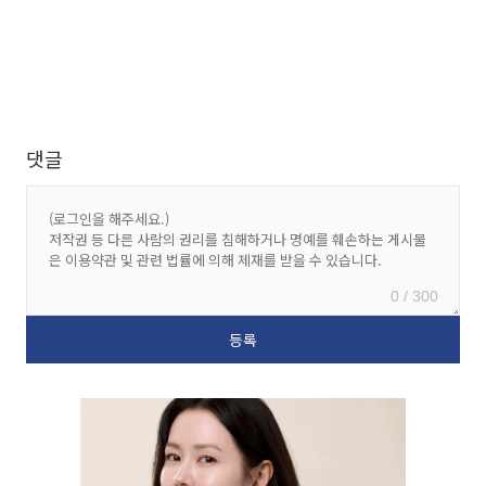
댓글
0 / 300