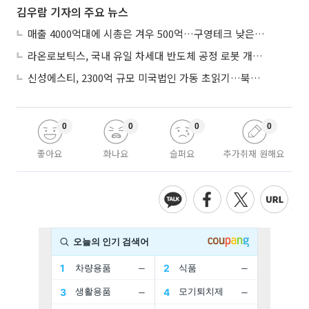
김우람 기자의 주요 뉴스
매출 4000억대에 시총은 겨우 500억…구영테크 낮은 몸값에 저가 승계 마무리
라온로보틱스, 국내 유일 차세대 반도체 공정 로봇 개발 ‘고객사 테스트 진행’
신성에스티, 2300억 규모 미국법인 가동 초읽기…북미 ESS 공략 본격화
0
0
0
0
좋아요
화나요
슬퍼요
추가취재 원해요