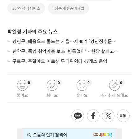
#유산정리서비스
#상속세및증여세법
박일경 기자의 주요 뉴스
양천구, 배움으로 물드는 가을…제40기 ‘양천장수문화대학’ 수강생 모집
관악구, 폭염 취약계층 보호 ‘빈틈없이’…현장 살피고 지원 넓힌다
구로구, 주말에도 어르신 무더위쉼터 47개소 운영
0
0
0
0
좋아요
화나요
슬퍼요
추가취재 원해요