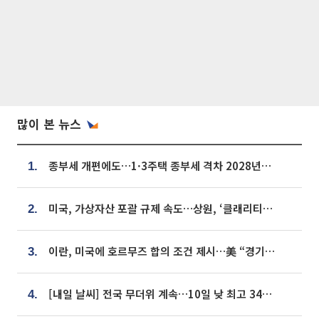
많이 본 뉴스
종부세 개편에도…1·3주택 종부세 격차 2028년부터 확대
1.
미국, 가상자산 포괄 규제 속도…상원, ‘클래리티법’ 9월 절차투표 추진
2.
이란, 미국에 호르무즈 합의 조건 제시…美 “경기 아직 안 끝나” [종합]
3.
[내일 날씨] 전국 무더위 계속…10일 낮 최고 34도 육박
4.