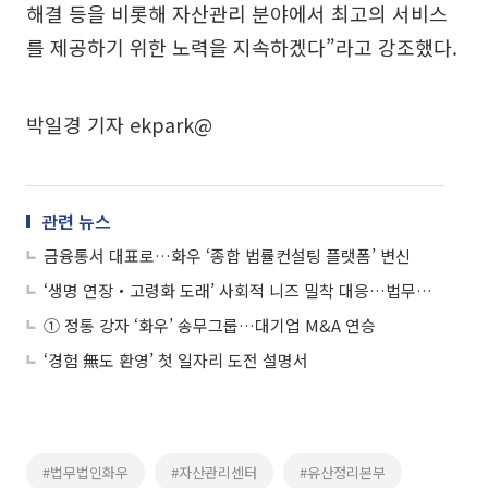
해결 등을 비롯해 자산관리 분야에서 최고의 서비스
를 제공하기 위한 노력을 지속하겠다”라고 강조했다.
박일경 기자 ekpark@
관련 뉴스
금융통서 대표로…화우 ‘종합 법률컨설팅 플랫폼’ 변신
‘생명 연장‧고령화 도래’ 사회적 니즈 밀착 대응…법무법인(유) 화우 ‘바이오헬스 센터’
① 정통 강자 ‘화우’ 송무그룹…대기업 M&A 연승
‘경험 無도 환영’ 첫 일자리 도전 설명서
#법무법인화우
#자산관리센터
#유산정리본부