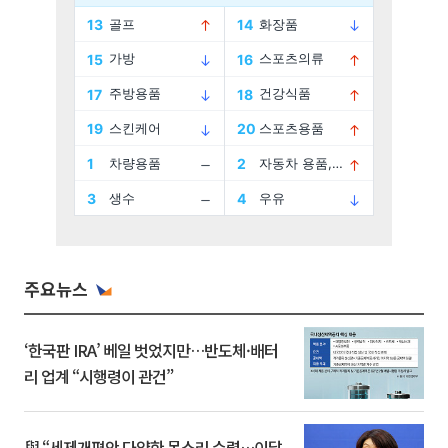
주요뉴스
‘한국판 IRA’ 베일 벗었지만…반도체·배터
리 업계 “시행령이 관건”
與 “세제개편안 다양한 목소리 수렴…이달