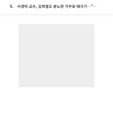
서경덕 교수, 김희철도 분노한 거꾸로 태극기⋯"엉터리는 아냐, 아쉬울 뿐"
5.