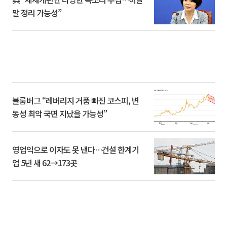
말 정리 가능성”
블룸버그 “레버리지 거품 빠진 코스피, 변
동성 최악 국면 지났을 가능성”
영업익으로 이자도 못 낸다…건설 한계기
업 5년 새 62→173곳