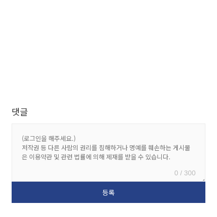
댓글
0 / 300