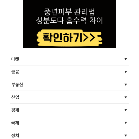
마켓
금융
부동산
산업
경제
국제
정치