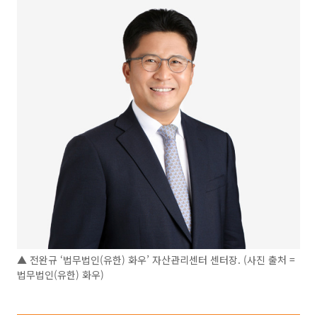
▲ 전완규 ‘법무법인(유한) 화우’ 자산관리센터 센터장. (사진 출처 =
법무법인(유한) 화우)