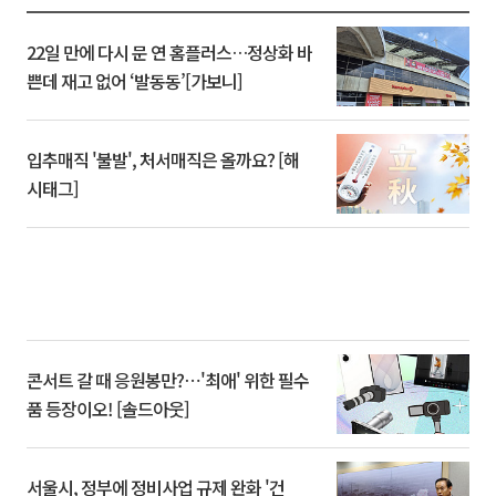
22일 만에 다시 문 연 홈플러스…정상화 바
쁜데 재고 없어 ‘발동동’[가보니]
입추매직 '불발', 처서매직은 올까요? [해
시태그]
콘서트 갈 때 응원봉만?⋯'최애' 위한 필수
품 등장이오! [솔드아웃]
서울시, 정부에 정비사업 규제 완화 '건