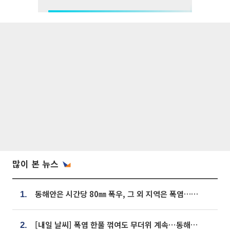
많이 본 뉴스
동해안은 시간당 80㎜ 폭우, 그 외 지역은 폭염…‘극과 극 날씨’
1.
[내일 날씨] 폭염 한풀 꺾여도 무더위 계속⋯동해안 이틀 연속 비
2.