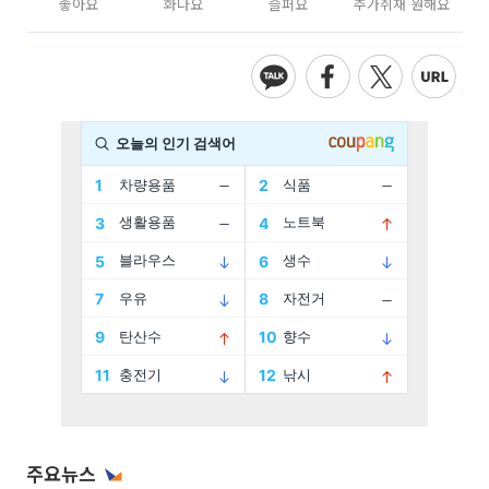
좋아요
화나요
슬퍼요
추가취재 원해요
주요뉴스