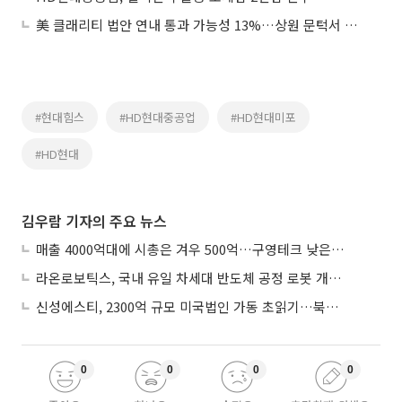
美 클래리티 법안 연내 통과 가능성 13%…상원 문턱서 제동
#현대힘스
#HD현대중공업
#HD현대미포
#HD현대
김우람 기자의 주요 뉴스
매출 4000억대에 시총은 겨우 500억…구영테크 낮은 몸값에 저가 승계 마무리
라온로보틱스, 국내 유일 차세대 반도체 공정 로봇 개발 ‘고객사 테스트 진행’
신성에스티, 2300억 규모 미국법인 가동 초읽기…북미 ESS 공략 본격화
0
0
0
0