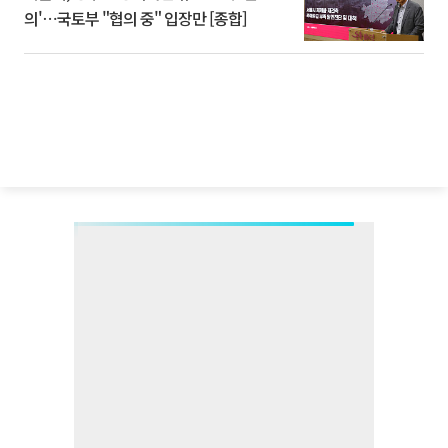
의'⋯국토부 "협의 중" 입장만 [종합]