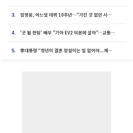
임영웅, 어느덧 데뷔 10주년⋯"가진 것 없던 시절, 내 앞엔 20명의 팬뿐"
3.
'굿 윌 헌팅' 배우 "기아 EV2 덕분에 살아"…교통사고 후 안전성 극찬
4.
李대통령 “청년이 결혼 망설이는 일 없어야...제도상 불이익 조사”
5.