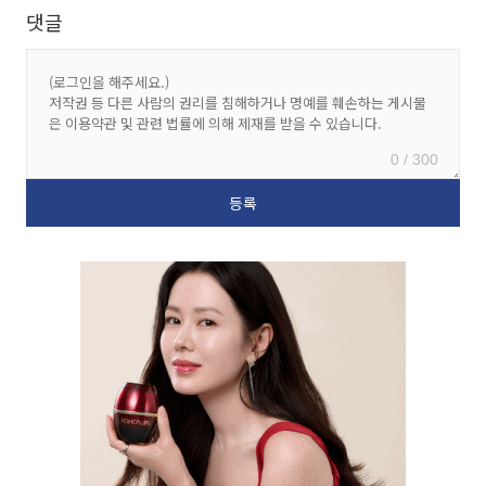
댓글
0 / 300