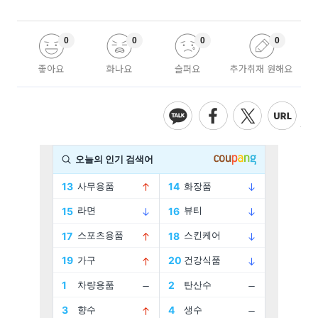
0
0
0
0
좋아요
화나요
슬퍼요
추가취재 원해요