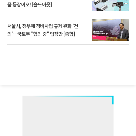
품 등장이오! [솔드아웃]
서울시, 정부에 정비사업 규제 완화 '건
의'⋯국토부 "협의 중" 입장만 [종합]