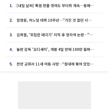
[내일 날씨] 폭염 한풀 꺾여도 무더위 계속⋯동해안 이틀 연속 비
1.
임영웅, 어느덧 데뷔 10주년⋯"가진 것 없던 시절, 내 앞엔 20명의 팬뿐"
2.
김희철, '뒤집힌 태극기' 지적 후 정치색 논란…"좌우 떠나 우리나라 국기"
3.
놀란 감독 '오디세이', 개봉 4일 만에 100만 돌파⋯'왕사남' 보다 빠르다
4.
천안 교회서 11세 아동 사망…“침대에 묶여 있었다” 진술 확보
5.