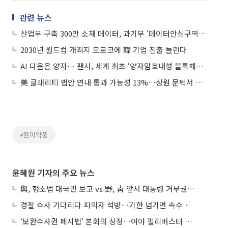
관련 뉴스
산업부 구축 300만 소재 데이터, 과기부 '데이터안심구역' 통해 민간 개방
2030년 월드컵 개최지 모로코에 韓 기업 진출 늘린다
AI 다음은 양자… 팬시, 세계 최초 ‘양자암호내성 블록체인 지갑’ 승인
美 클래리티 법안 연내 통과 가능성 13%…상원 문턱서 제동
#한미약품
윤혜원 기자의 주요 뉴스
與, 형소법 대국민 보고 vs 野, 靑 앞서 대통령 거부권 촉구
경찰 수사 기다리다 피의자 석방…기한 넘기면 속수무책
‘보완수사권 폐지법’ 본회의 상정…여야 필리버스터 대치