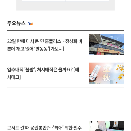
주요뉴스
22일 만에 다시 문 연 홈플러스…정상화 바
쁜데 재고 없어 ‘발동동’[가보니]
입추매직 '불발', 처서매직은 올까요? [해
시태그]
콘서트 갈 때 응원봉만?⋯'최애' 위한 필수