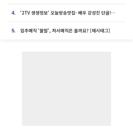
'2TV 생생정보' 오늘방송맛집- 배우 강성진 단골! 쌀국수ㆍ푸팟퐁 커리 맛집 '블○○○'
4.
입추매직 '불발', 처서매직은 올까요? [해시태그]
5.