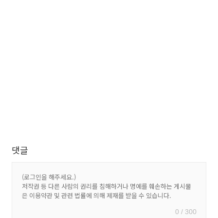
댓글
0 / 300