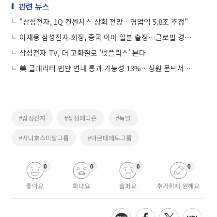
관련 뉴스
"삼성전자, 1Q 컨센서스 상회 전망…영업익 5.8조 추정"
이재용 삼성전자 회장, 중국 이어 일본 출장…글로벌 경영 속도
삼성전자 TV, 더 고화질로 '넷플릭스' 본다
美 클래리티 법안 연내 통과 가능성 13%…상원 문턱서 제동
#삼성전자
#삼성메디슨
#독일
#사나호스피탈그룹
#아르테메드그룹
0
0
0
0
좋아요
화나요
슬퍼요
추가취재 원해요