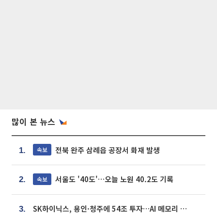
많이 본 뉴스
전북 완주 삼례읍 공장서 화재 발생
속보
1.
서울도 '40도'…오늘 노원 40.2도 기록
속보
2.
SK하이닉스, 용인·청주에 54조 투자…AI 메모리 생산기지 키운다
3.