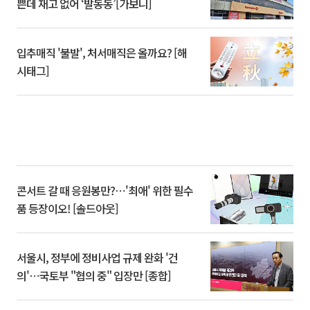
쁜데 재고 없어 ‘발동동’[가보니]
입추매직 '불발', 처서매직은 올까요? [해
시태그]
콘서트 갈 때 응원봉만?⋯'최애' 위한 필수
품 등장이오! [솔드아웃]
서울시, 정부에 정비사업 규제 완화 '건
의'⋯국토부 "협의 중" 입장만 [종합]