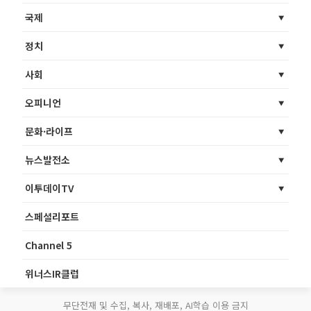
국제
정치
사회
오피니언
문화·라이프
뉴스발전소
이투데이TV
스페셜리포트
Channel 5
위너스IR클럽
무단전재 및 수집, 복사, 재배포, AI학습 이용 금지