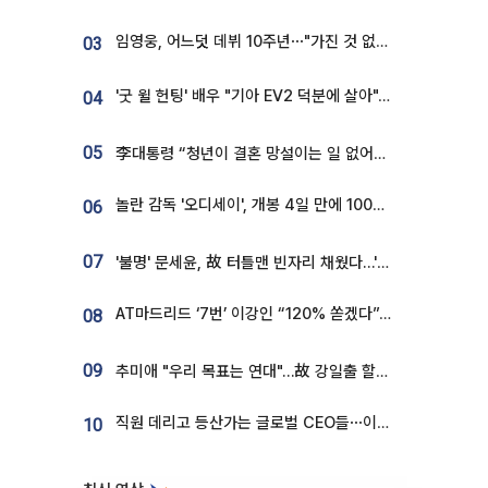
임영웅, 어느덧 데뷔 10주년⋯"가진 것 없던 시절, 내 앞엔 20명의 팬뿐"
03
'굿 윌 헌팅' 배우 "기아 EV2 덕분에 살아"…교통사고 후 안전성 극찬
04
05
李대통령 “청년이 결혼 망설이는 일 없어야...제도상 불이익 조사”
놀란 감독 '오디세이', 개봉 4일 만에 100만 돌파⋯'왕사남' 보다 빠르다
06
07
'불명' 문세윤, 故 터틀맨 빈자리 채웠다…'거북이' 눈물의 최종 우승
AT마드리드 ‘7번’ 이강인 “120% 쏟겠다”⋯시메오네 감독 “필요한 선수”
08
09
추미애 "우리 목표는 연대"…故 강일출 할머니 흉상 제막
직원 데리고 등산가는 글로벌 CEO들⋯이유 있었네
10