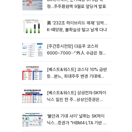
정…주주환원책 9월로 앞당겨 발표
美 ‘232조 하이브리드 제재’ 임박…
K-태양광, 불확실성 털고 날개 다나
[주간증시전망] 다음주 코스피
6000~7000⋯“外人 수급은 정책
이 변수”
[베스트&워스트] 코스닥 10% 급반
등…본느, 최대주주 변경 기대에
270% 폭등
[베스트&워스트] 삼성전자·SK하이
닉스 밀린 한 주…상상인증권은
85% 급등
'불안과 기대 사이' 널뛰는 SK하이
닉스…증권가 "HBM4·LTA 기반 펀
터멘털 견고"