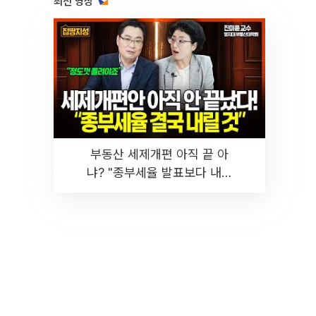
최신 영상
부동산 세제개편 아직 끝 아
냐? "종부세율 발표보다 내릴
것" 장기거주·양도세 전망 I 집
땅지성 I 김인만, 진미윤