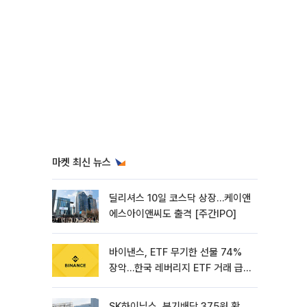
마켓 최신 뉴스
딜리셔스 10일 코스닥 상장…케이앤
에스아이앤씨도 출격 [주간IPO]
바이낸스, ETF 무기한 선물 74%
장악…한국 레버리지 ETF 거래 급
증 [e가상자산]
SK하이닉스, 분기배당 375원 확