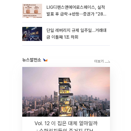
LIG디펜스앤에어로스페이스, 실적
발표 후 급락→반등⋯증권가 “28년
까지 튼튼”
단일 레버리지 규제 일주일…거래대
금 이틀째 1조 하회
뉴스발전소
Vol. 12 이 집은 대체 얼마일까
: 슈퍼리치들의 주거지 [THE