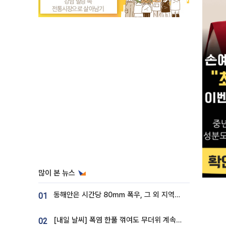
많이 본 뉴스
동해안은 시간당 80㎜ 폭우, 그 외 지역은 폭염…‘극과 극 날씨’
01
[내일 날씨] 폭염 한풀 꺾여도 무더위 계속⋯동해안 이틀 연속 비
02