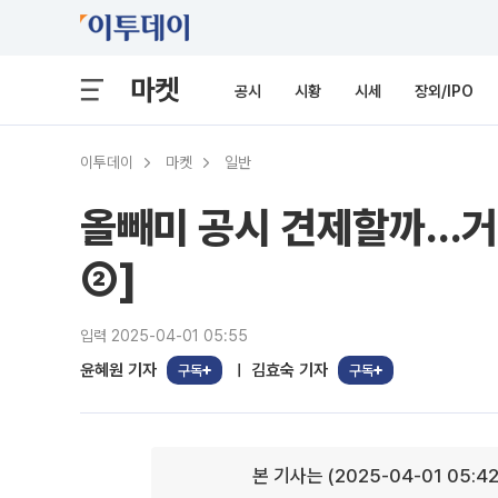
마켓
공시
시황
시세
장외/IPO
이투데이
마켓
일반
올빼미 공시 견제할까…거
②]
입력 2025-04-01 05:55
윤혜원 기자
김효숙 기자
구독
구독
본 기사는 (2025-04-01 05:4