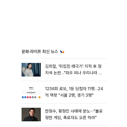
문화·라이프 최신 뉴스
김희철, '뒤집힌 태극기' 지적 후 정
치색 논란…"좌우 떠나 우리나라 국
기"
1236회 로또, 1등 당첨자 11명…24
억 잭팟 "서울 2명, 경기 3명"
한정수, 황정민 사태에 분노⋯"불공
정한 게임, 폭로자도 오픈 하라"