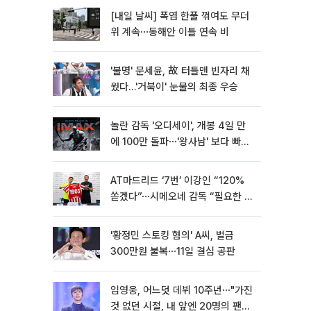
[내일 날씨] 폭염 한풀 꺾여도 무더
위 계속⋯동해안 이틀 연속 비
'불명' 문세윤, 故 터틀맨 빈자리 채
웠다…'거북이' 눈물의 최종 우승
놀란 감독 '오디세이', 개봉 4일 만
에 100만 돌파⋯'왕사남' 보다 빠르
다
AT마드리드 ‘7번’ 이강인 “120%
쏟겠다”⋯시메오네 감독 “필요한 선
수”
'황정민 스토킹 혐의' A씨, 벌금
300만원 불복⋯11일 결심 공판
임영웅, 어느덧 데뷔 10주년⋯"가진
것 없던 시절, 내 앞엔 20명의 팬