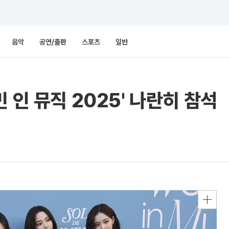
음악
공연/출판
스포츠
일반
 인 뮤직 2025' 나란히 참석