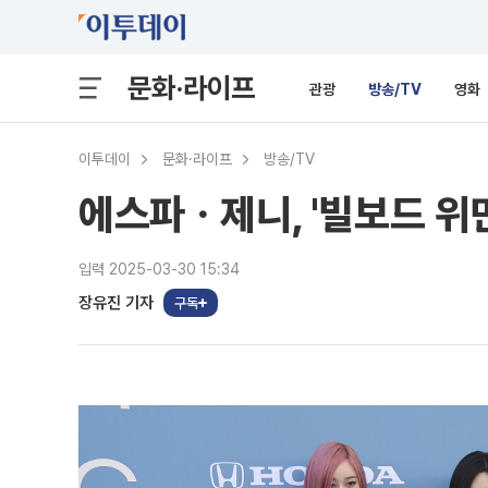
문화·라이프
관광
방송/TV
영화
이투데이
문화·라이프
방송/TV
에스파ㆍ제니, '빌보드 위민
입력 2025-03-30 15:34
장유진 기자
구독