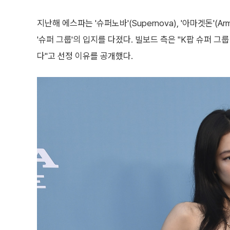
지난해 에스파는 '슈퍼노바'(Supernova), '아마겟돈'(Ar
'슈퍼 그룹'의 입지를 다졌다. 빌보드 측은 "K팝 슈퍼 
다"고 선정 이유를 공개했다.