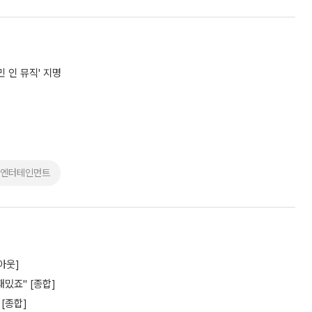
민 인 뮤직' 지명
M엔터테인먼트
아웃]
밌죠" [종합]
 [종합]