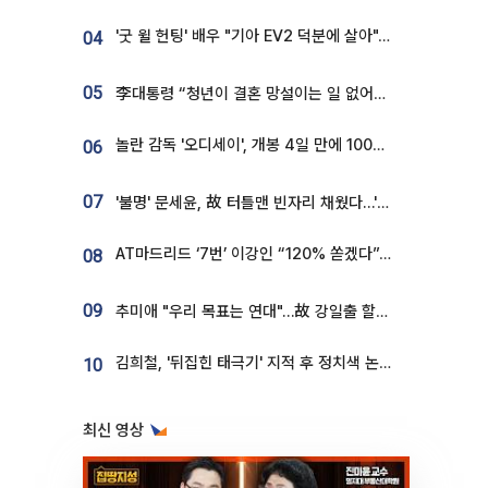
'굿 윌 헌팅' 배우 "기아 EV2 덕분에 살아"…교통사고 후 안전성 극찬
04
05
李대통령 “청년이 결혼 망설이는 일 없어야...제도상 불이익 조사”
놀란 감독 '오디세이', 개봉 4일 만에 100만 돌파⋯'왕사남' 보다 빠르다
06
07
'불명' 문세윤, 故 터틀맨 빈자리 채웠다…'거북이' 눈물의 최종 우승
AT마드리드 ‘7번’ 이강인 “120% 쏟겠다”⋯시메오네 감독 “필요한 선수”
08
09
추미애 "우리 목표는 연대"…故 강일출 할머니 흉상 제막
김희철, '뒤집힌 태극기' 지적 후 정치색 논란…"좌우 떠나 우리나라 국기"
10
최신 영상