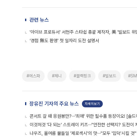
관련 뉴스
'아이브 프로듀서' 서현주 스타쉽 총괄 제작자, 美 '빌보드 위
‘경험 無도 환영’ 첫 일자리 도전 설명서
#에스파
#제니
#블랙핑크
#빌보드
#S
장유진 기자의 주요 뉴스
자세히보기
콘서트 갈 때 응원봉만?⋯'최애' 위한 필수품 등장이오! [솔드
이것저것 '다 되는' 스트레이 키즈⋯"안전한 선택지? 도전이 재
나우즈, 올여름 물들일 '제로섹시'의 맛⋯"모두 '입덕'시킬 것"