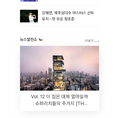
뿐"
강채연, 제주삼다수 마스터스 선두
유지⋯첫 우승 정조준
뉴스발전소
Vol. 12 이 집은 대체 얼마일까
: 슈퍼리치들의 주거지 [THE
RARE]