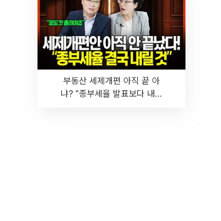
부동산 세제개편 아직 끝 아
냐? "종부세율 발표보다 내릴
것" 장기거주·양도세 전망 I 집
땅지성 I 김인만, 진미윤