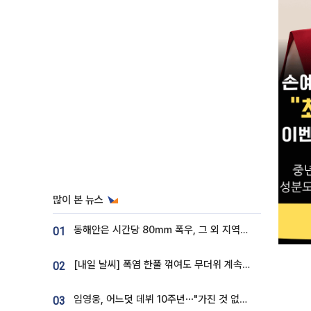
많이 본 뉴스
동해안은 시간당 80㎜ 폭우, 그 외 지역은 폭염…‘극과 극 날씨’
01
[내일 날씨] 폭염 한풀 꺾여도 무더위 계속⋯동해안 이틀 연속 비
02
임영웅, 어느덧 데뷔 10주년⋯"가진 것 없던 시절, 내 앞엔 20명의 팬뿐"
03