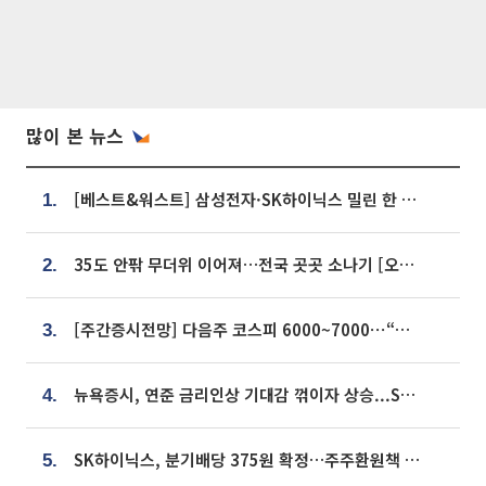
많이 본 뉴스
[베스트&워스트] 삼성전자·SK하이닉스 밀린 한 주…상상인증권은 85% 급등
1.
35도 안팎 무더위 이어져…전국 곳곳 소나기 [오늘 날씨]
2.
[주간증시전망] 다음주 코스피 6000~7000⋯“外人 수급은 정책이 변수”
3.
뉴욕증시, 연준 금리인상 기대감 꺾이자 상승...S&P500 사상 최고치 [종합]
4.
SK하이닉스, 분기배당 375원 확정…주주환원책 9월로 앞당겨 발표
5.