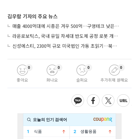
김우람 기자의 주요 뉴스
매출 4000억대에 시총은 겨우 500억…구영테크 낮은 몸값에 저가 승계 마무리
라온로보틱스, 국내 유일 차세대 반도체 공정 로봇 개발 ‘고객사 테스트 진행’
신성에스티, 2300억 규모 미국법인 가동 초읽기…북미 ESS 공략 본격화
0
0
0
0
좋아요
화나요
슬퍼요
추가취재 원해요