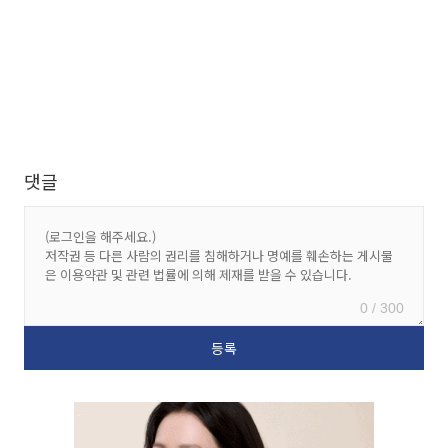
댓글
0 / 300