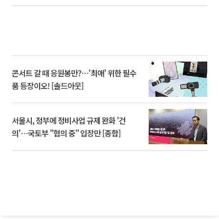
콘서트 갈 때 응원봉만?⋯'최애' 위한 필수
품 등장이오! [솔드아웃]
서울시, 정부에 정비사업 규제 완화 '건
의'⋯국토부 "협의 중" 입장만 [종합]