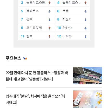
주요뉴스
22일 만에 다시 문 연 홈플러스…정상화 바
쁜데 재고 없어 ‘발동동’[가보니]
입추매직 '불발', 처서매직은 올까요? [해
시태그]