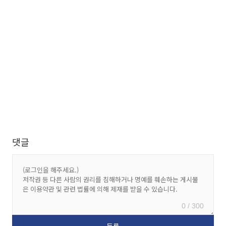
댓글
0 / 300