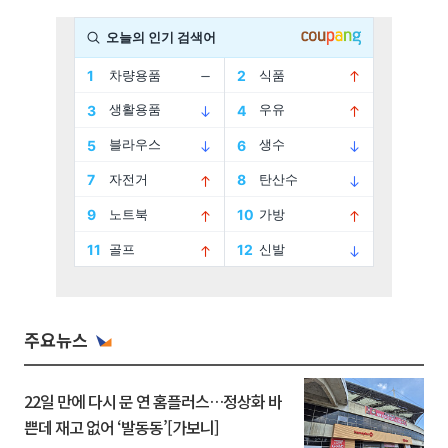
주요뉴스
22일 만에 다시 문 연 홈플러스…정상화 바
쁜데 재고 없어 ‘발동동’[가보니]