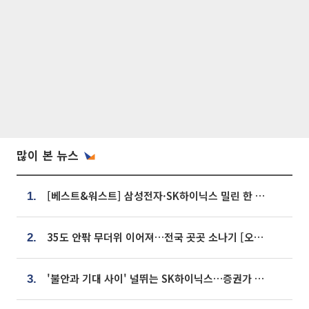
많이 본 뉴스
[베스트&워스트] 삼성전자·SK하이닉스 밀린 한 주…상상인증권은 85% 급등
1.
35도 안팎 무더위 이어져…전국 곳곳 소나기 [오늘 날씨]
2.
'불안과 기대 사이' 널뛰는 SK하이닉스…증권가 "HBM4·LTA 기반 펀터멘털 견고"
3.