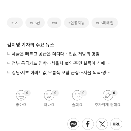
#GS
#GS샵
#AI
#인공지능
#GS리테일
김지영 기자의 주요 뉴스
세금은 빠르고 공급은 더디다…집값 처방의 명암
정부 공급카드 임박…서울시 협의·주민 설득이 성패 가른다
강남·서초 아파트값 오름폭 보합 근접⋯서울 외곽·경기 남부 중심 매수세
0
0
0
0
좋아요
화나요
슬퍼요
추가취재 원해요