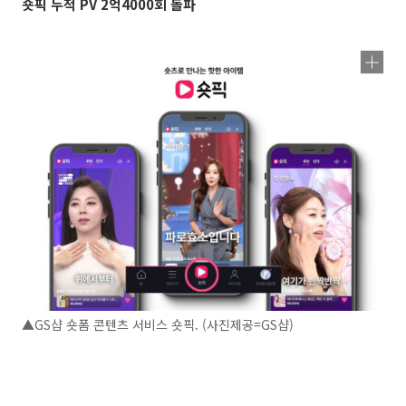
숏픽 누적 PV 2억4000회 돌파
▲GS샵 숏폼 콘텐츠 서비스 숏픽. (사진제공=GS샵)