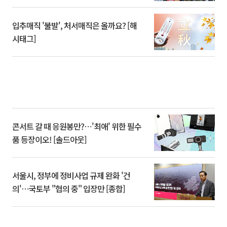
입추매직 '불발', 처서매직은 올까요? [해
시태그]
콘서트 갈 때 응원봉만?⋯'최애' 위한 필수
품 등장이오! [솔드아웃]
서울시, 정부에 정비사업 규제 완화 '건
의'⋯국토부 "협의 중" 입장만 [종합]