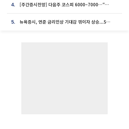
[주간증시전망] 다음주 코스피 6000~7000⋯“外人 수급은 정책이 변수”
4.
뉴욕증시, 연준 금리인상 기대감 꺾이자 상승...S&P500 사상 최고치 [종합]
5.