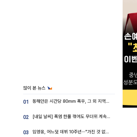
많이 본 뉴스
동해안은 시간당 80㎜ 폭우, 그 외 지역은 폭염…‘극과 극 날씨’
01
[내일 날씨] 폭염 한풀 꺾여도 무더위 계속⋯동해안 이틀 연속 비
02
임영웅, 어느덧 데뷔 10주년⋯"가진 것 없던 시절, 내 앞엔 20명의 팬뿐"
03