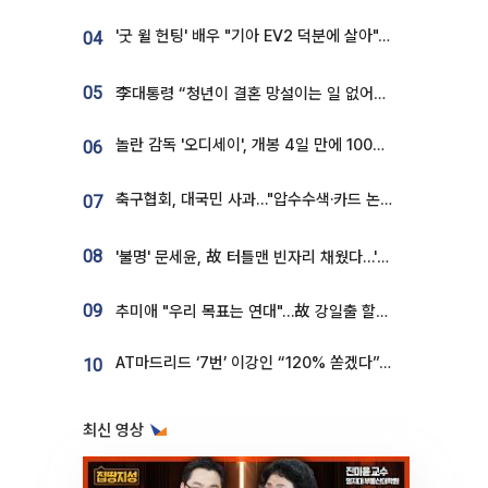
'굿 윌 헌팅' 배우 "기아 EV2 덕분에 살아"…교통사고 후 안전성 극찬
04
05
李대통령 “청년이 결혼 망설이는 일 없어야...제도상 불이익 조사”
놀란 감독 '오디세이', 개봉 4일 만에 100만 돌파⋯'왕사남' 보다 빠르다
06
축구협회, 대국민 사과…"압수수색·카드 논란 사죄, 강도 높은 쇄신"
07
08
'불명' 문세윤, 故 터틀맨 빈자리 채웠다…'거북이' 눈물의 최종 우승
09
추미애 "우리 목표는 연대"…故 강일출 할머니 흉상 제막
AT마드리드 ‘7번’ 이강인 “120% 쏟겠다”⋯시메오네 감독 “필요한 선수”
10
최신 영상