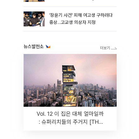
판]
'장윤기 사건' 피해 여고생 구하려다
중상…고교생 의상자 지정
뉴스발전소
Vol. 12 이 집은 대체 얼마일까
: 슈퍼리치들의 주거지 [THE
RARE]