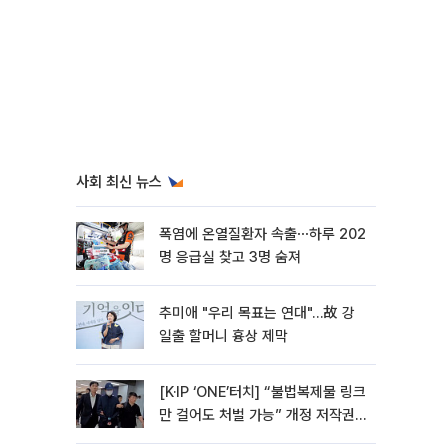
사회 최신 뉴스
폭염에 온열질환자 속출⋯하루 202
명 응급실 찾고 3명 숨져
추미애 "우리 목표는 연대"…故 강
일출 할머니 흉상 제막
[K·IP ‘ONE’터치] “불법복제물 링크
만 걸어도 처벌 가능” 개정 저작권
법 어떻게 바뀌었나