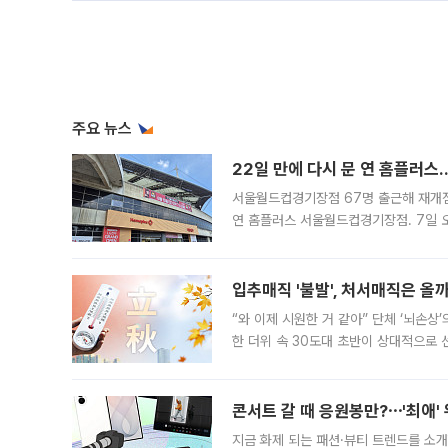
주요 뉴스
22일 만에 다시 문 연 홈플러스
서울월드컵경기장점 67명 출근해 재개점 
연 홈플러스 서울월드컵경기장점. 7일 
우유, 과일 같은 신선식품이 차근차근 자
입추매직 '불발', 처서매직은 올
“와 이제 시원한 거 같아” 단체 ‘뇌손상
한 더위 속 30도대 초반이 상대적으로
지역에 있었습니다. 7월 말에는 서풍과
콘서트 갈 때 응원봉만?⋯'최애'
지금 화제 되는 패션·뷰티 트렌드를 소개