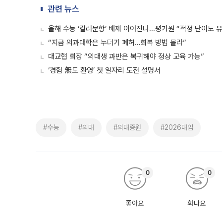
관련 뉴스
올해 수능 ‘킬러문항’ 배제 이어진다...평가원 “적정 난이도 
“지금 의과대학은 누더기 폐허…회복 방법 몰라”
대교협 회장 “의대생 과반은 복귀해야 정상 교육 가능”
‘경험 無도 환영’ 첫 일자리 도전 설명서
#수능
#의대
#의대증원
#2026대입
0
0
좋아요
화나요