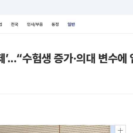
업
전국
인사/부음
동정
일반
’...“수험생 증가·의대 변수에