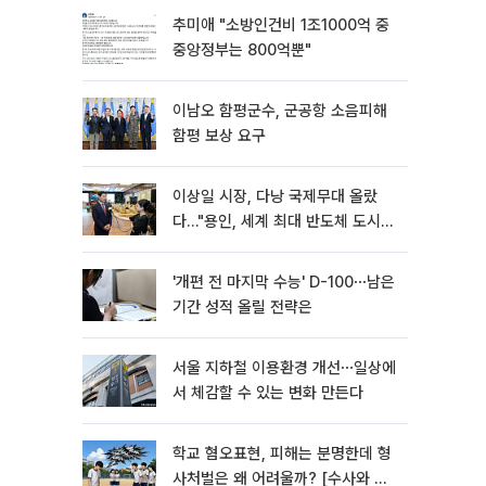
추미애 "소방인건비 1조1000억 중
중앙정부는 800억뿐"
이남오 함평군수, 군공항 소음피해
함평 보상 요구
이상일 시장, 다낭 국제무대 올랐
다…"용인, 세계 최대 반도체 도시
된다"
'개편 전 마지막 수능' D-100⋯남은
기간 성적 올릴 전략은
서울 지하철 이용환경 개선⋯일상에
서 체감할 수 있는 변화 만든다
학교 혐오표현, 피해는 분명한데 형
사처벌은 왜 어려울까? [수사와 재