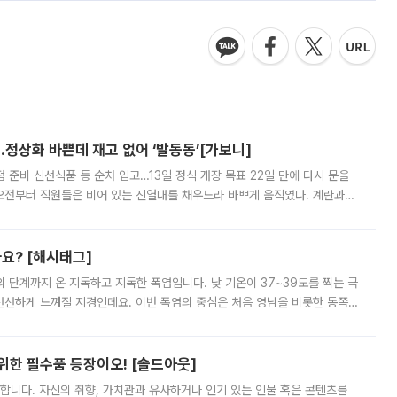
…정상화 바쁜데 재고 없어 ‘발동동’[가보니]
준비 신선식품 등 순차 입고…13일 정식 개장 목표 22일 만에 다시 문을
오전부터 직원들은 비어 있는 진열대를 채우느라 바쁘게 움직였다. 계란과
리를 잡기 시작했지만, 매장 곳곳엔 여전히 텅 빈 매대가 먼저 눈에 들어왔
까요? [해시태그]
’의 단계까지 온 지독하고 지독한 폭염입니다. 낮 기온이 37~39도를 찍는 극
 선선하게 느껴질 지경인데요. 이번 폭염의 중심은 처음 영남을 비롯한 동쪽
 북서풍이 산맥을 넘어 영남 쪽으로 내려오면서 뜨겁고 건조해졌는데요.
 위한 필수품 등장이오! [솔드아웃]
합니다. 자신의 취향, 가치관과 유사하거나 인기 있는 인물 혹은 콘텐츠를