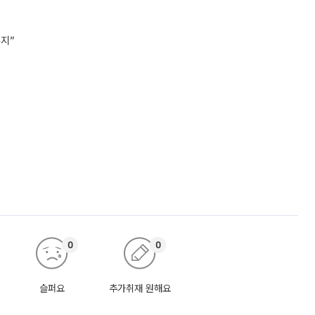
유지”
0
0
슬퍼요
추가취재 원해요