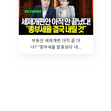
부동산 세제개편 아직 끝 아
냐? "종부세율 발표보다 내릴
것" 장기거주·양도세 전망 I 집
땅지성 I 김인만, 진미윤