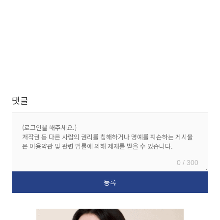
댓글
0 / 300