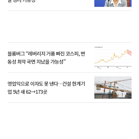
블룸버그 “레버리지 거품 빠진 코스피, 변
동성 최악 국면 지났을 가능성”
영업익으로 이자도 못 낸다…건설 한계기
업 5년 새 62→173곳