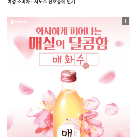
여성 소비자ㆍ저도주 선호층에 인기