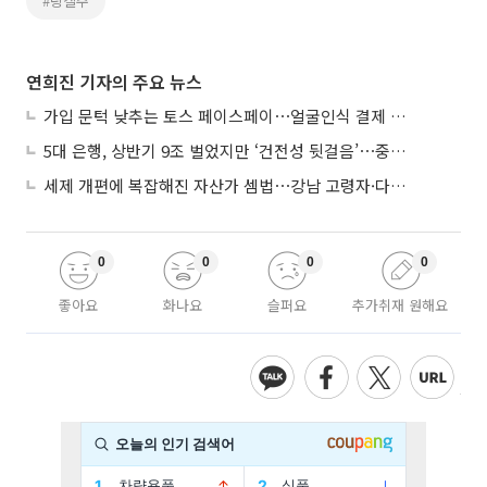
#링겔주
연희진 기자의 주요 뉴스
가입 문턱 낮추는 토스 페이스페이⋯얼굴인식 결제 확산 속도낸다
5대 은행, 상반기 9조 벌었지만 ‘건전성 뒷걸음’⋯중기대출 문턱 높아지나
세제 개편에 복잡해진 자산가 셈법⋯강남 고령자·다주택자 ‘자산재편 고심’
0
0
0
0
좋아요
화나요
슬퍼요
추가취재 원해요