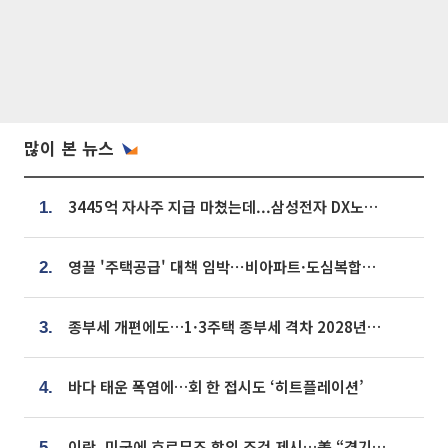
많이 본 뉴스
3445억 자사주 지급 마쳤는데...삼성전자 DX노조, 뒤늦은 '떼쓰기 집회'
1.
영끌 '주택공급' 대책 임박⋯비아파트·도심복합까지 총동원
2.
종부세 개편에도…1·3주택 종부세 격차 2028년부터 확대
3.
바다 태운 폭염에…회 한 접시도 ‘히트플레이션’
4.
이란, 미국에 호르무즈 합의 조건 제시…美 “경기 아직 안 끝나” [종합]
5.