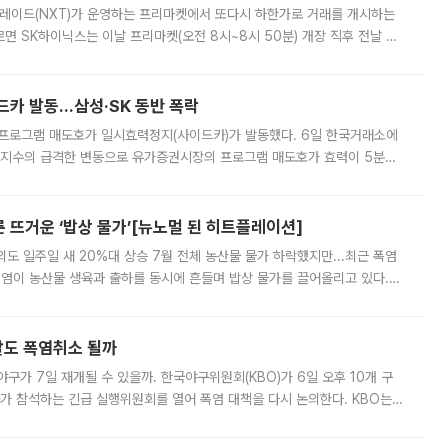
트레이드(NXT)가 운영하는 프리마켓에서 또다시 하한가로 거래를 개시하는
면 SK하이닉스는 이날 프리마켓(오전 8시~8시 50분) 개장 직후 전날 정
000원에 거래됐다. 거래량은 11주에 불과했으나, 최초 가격 결정이 기존 정
드카 발동…삼성·SK 동반 폭락
 프로그램 매도호가 일시효력정지(사이드카)가 발동했다. 6일 한국거래소에
선물지수의 급격한 변동으로 유가증권시장의 프로그램 매도호가 효력이 5분간
물지수는 전 거래일 종가 대비 52.48포인트(5.04%) 내린 987.24를 기
른 뜨거운 ‘밥상 물가’[뉴노멀 된 히트플레이션]
도 일주일 새 20%대 상승 7월 전체 농산물 물가 하락했지만...최근 폭염
폭염이 농산물 생육과 출하를 동시에 흔들며 밥상 물가를 끌어올리고 있다.
 아니라 오이와 참외, 브로콜리 가격까지 일주일 새 두 자릿수로 뛰었다.
말도 폭염취소 될까
구가 7일 재개될 수 있을까. 한국야구위원회(KBO)가 6일 오후 10개 구
 참석하는 긴급 실행위원회를 열어 폭염 대책을 다시 논의한다. KBO는
서 관람객과 선수단의 안전 위험 상황이 발생했다”며 5∼6일 예정됐던