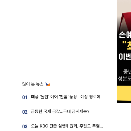
많이 본 뉴스
태풍 '돌핀' 이어 '찬홈' 등장…예상 경로에 한국 '한숨'
01
급등한 국제 금값…국내 금시세는?
02
오늘 KBO 긴급 실행위원회, 주말도 폭염취소 될까
03