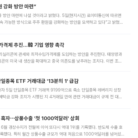
 강화 방안 마련”
 것이라고 밝혔다. 5일(현지시간) 로이터통신에 따르면
속 가능한 방식으로 주주 환원을 강화하는 방안을 모색하고 있다”고 밝혔다.
그러면서 자세한 내용은 “조만간 공개할 예정”이라고 덧붙였다. SK하이닉스도 로이터에 전달한 성명에서 “연
가격제 추진…韓 기업 영향 촉각
폴리실리콘에 관세와 최저수입가격제를 도입하는 방안을 추진한다. 태양광과
콘의 미국 내 생산을 확대하고 중국 의존도를 낮추려는 조치다. 이번 조처
쏠리고 있다. 5일(현지시간) 블룸버그통신에 따르면 미국 행정부 내에서는
종목 ETF 거래대금 '13분의 1' 급감
자 5일 단일종목 ETF 거래액 9199억으로 축소 단일종목 레버리지 상장
예탁금 강화 조치가 시행된 지 4거래일 만에 관련 거래대금이 규제 전 대비
거래소에 따르면 전날 코스피 시장 전체 거래대금은 25조2129억원을 기록
 흑자⋯상품수출 '첫 1000억달러' 상회
표 6월 경상수지가 전월에 이어 또다시 역대 1위를 기록했다. 반도체 수출 호
기록했다. 특히 월간 상품수출 규모가 역대 처음으로 1000억달러를 넘어섰