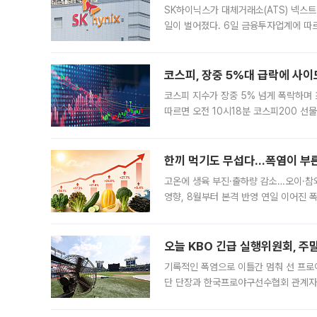
SK하이닉스가 대체거래소(ATS) 넥스
일이 벌어졌다. 6일 금융투자업계에 따르
규장 종가보다 29.98% 내린 116만8
규시장과 달
코스피, 장중 5%대 급락에 사이
코스피 지수가 장중 5% 넘게 폭락하며
따르면 오전 10시18분 코스피200 
정지됐다. 발동 시점 당시 코스피200 선
록했다.
한끼 먹기도 무섭다...폭염이 부
고온에 생육 부진·출하량 감소…오이·참외
영향, 8월부터 본격 반영 연일 이어진 
고온에 취약한 시금치와 상추 등 잎채소뿐
오늘 KBO 긴급 실행위원회, 주
기록적인 폭염으로 이틀간 멈춰 선 프로야
단 단장과 한국프로야구선수협회 관계자가
5일 “최근 전국적으로 폭염이 지속되면
KBO리그와