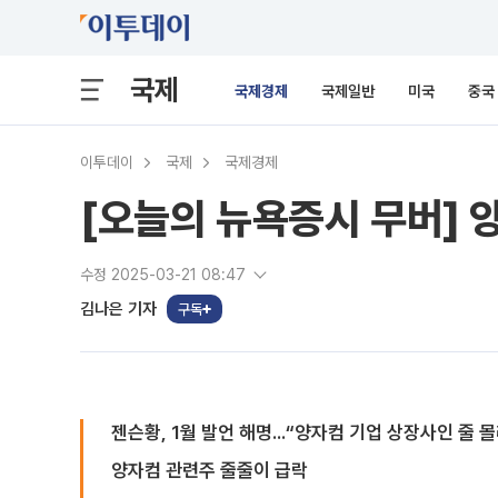
국제
국제경제
국제일반
미국
중국
이투데이
국제
국제경제
[오늘의 뉴욕증시 무버] 
수정 2025-03-21 08:47
김나은 기자
구독
젠슨황, 1월 발언 해명...“양자컴 기업 상장사인 줄 몰
양자컴 관련주 줄줄이 급락