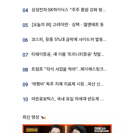
삼성전자·SK하이닉스 “주주 환원 강화 방안 마련”
04
[오늘의 IR] 고려아연ㆍ심텍ㆍ엘앤에프 등
05
코스피, 장중 5%대 급락에 사이드카 발동…삼성·SK 동반 폭락
06
티웨이항공, 새 이름 '트리니티항공' 첫발…SSC 전략 본격화
07
트럼프 “자석 사업을 하라”…제이에스링크, 비중국 영구자석 공급망 구축 속도
08
‘레켐비’ 독주 치매 치료제 시장…국산 신약 등장하나
09
라온로보틱스, 국내 유일 차세대 반도체 공정 로봇 개발 ‘고객사 테스트 진행’
10
최신 영상