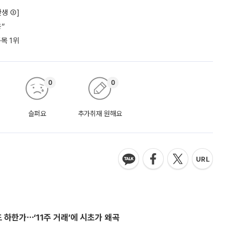
생 ③]
응”
목 1위
0
0
슬퍼요
추가취재 원해요
 하한가⋯‘11주 거래’에 시초가 왜곡