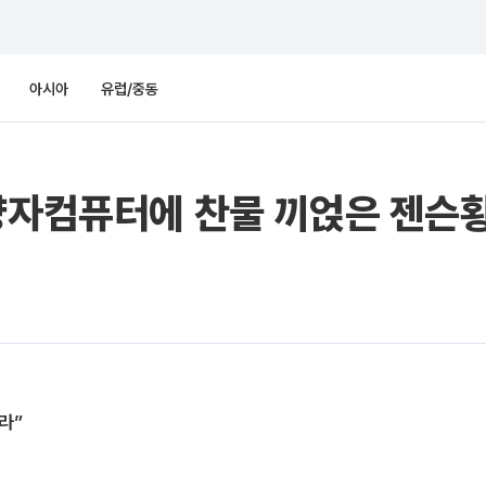
아시아
유럽/중동
양자컴퓨터에 찬물 끼얹은 젠슨황
라”