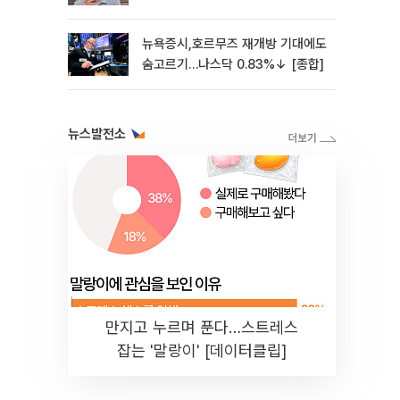
4%↓[마켓핫]
뉴욕증시,호르무즈 재개방 기대에도
숨고르기…나스닥 0.83%↓ [종합]
뉴스발전소
만지고 누르며 푼다…스트레스
잡는 '말랑이' [데이터클립]