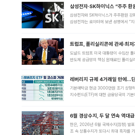
삼성전자·SK하이닉스 “주주 환원
삼성전자와 SK하이닉스가 주주환원 강화 방안 마련에 나설
삼성전자는 로이터에 보낸 성명에서 “지
트럼프, 폴리실리콘에 관세·최저
도널드 트럼프 미국 대통령이 수입산 
반도체 공급망의 핵심 원재료인 폴리실리
로 한국 기업에 미칠 영향에도 관심이 
레버리지 규제 4거래일 만에…단일
기본예탁금 현금 3000만원 조기 상향하
지수펀드(ETF)에 대한 금융당국의 기본
13분의 1수준으로 급감했다. 6일 한국
한 가운데
6월 경상수지, 두 달 연속 역대급
한은, 2026년 6월 국제수지(잠정) 발
조 속 상품수지가 또다시 최대 흑자를 