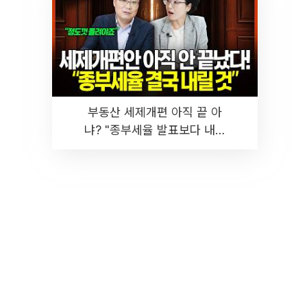
부동산 세제개편 아직 끝 아
냐? "종부세율 발표보다 내릴
것" 장기거주·양도세 전망 I 집
땅지성 I 김인만, 진미윤