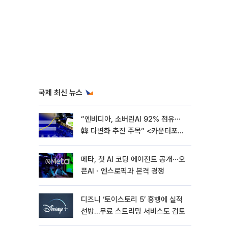
국제 최신 뉴스
“엔비디아, 소버린AI 92% 점유⋯
韓 다변화 추진 주목” <카운터포인
트리서치>
메타, 첫 AI 코딩 에이전트 공개⋯오
픈AIㆍ엔스로픽과 본격 경쟁
디즈니 ‘토이스토리 5’ 흥행에 실적
선방…무료 스트리밍 서비스도 검토