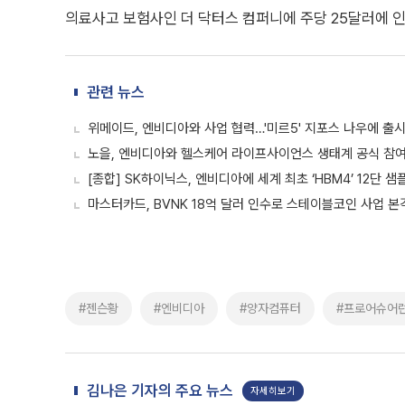
의료사고 보험사인 더 닥터스 컴퍼니에 주당 25달러에 인
관련 뉴스
위메이드, 엔비디아와 사업 협력…'미르5' 지포스 나우에 출
노을, 엔비디아와 헬스케어 라이프사이언스 생태계 공식 참
[종합] SK하이닉스, 엔비디아에 세계 최초 ‘HBM4’ 12단 샘
마스터카드, BVNK 18억 달러 인수로 스테이블코인 사업 본
#젠슨황
#엔비디아
#양자컴퓨터
#프로어슈어
김나은 기자의 주요 뉴스
자세히보기