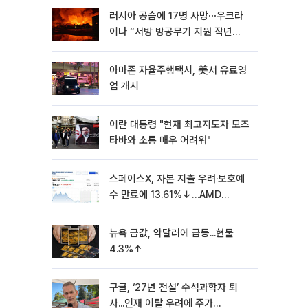
러시아 공습에 17명 사망⋯우크라
이나 “서방 방공무기 지원 작년
30% 수준”
아마존 자율주행택시, 美서 유료영
업 개시
이란 대통령 "현재 최고지도자 모즈
타바와 소통 매우 어려워"
스페이스X, 자본 지출 우려·보호예
수 만료에 13.61%↓…AMD
7.04%↓ [뉴욕증시 무버]
뉴욕 금값, 약달러에 급등...현물
4.3%↑
구글, ‘27년 전설’ 수석과학자 퇴
사...인재 이탈 우려에 주가