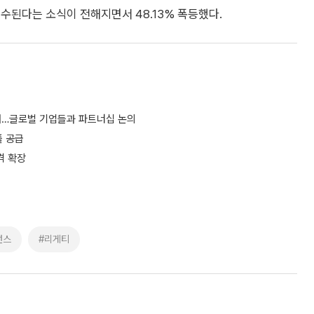
수된다는 소식이 전해지면서 48.13% 폭등했다.
시
여…글로벌 기업들과 파트너십 논의
플 공급
격 확장
런스
#리게티