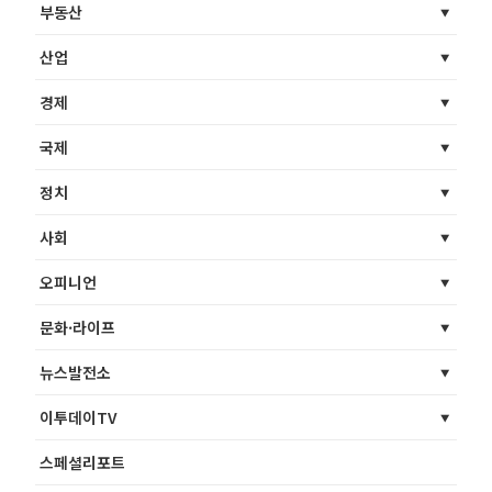
부동산
산업
경제
국제
정치
사회
오피니언
문화·라이프
뉴스발전소
이투데이TV
스페셜리포트