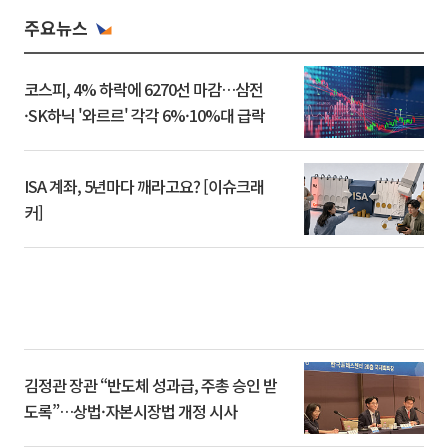
주요뉴스
코스피, 4% 하락에 6270선 마감…삼전
·SK하닉 '와르르' 각각 6%·10%대 급락
ISA 계좌, 5년마다 깨라고요? [이슈크래
커]
김정관 장관 “반도체 성과급, 주총 승인 받
도록”…상법·자본시장법 개정 시사