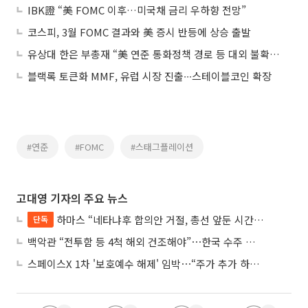
IBK證 “美 FOMC 이후…미국채 금리 우하향 전망”
코스피, 3월 FOMC 결과와 美 증시 반등에 상승 출발
유상대 한은 부총재 “美 연준 통화정책 경로 등 대외 불확실성 지속 예상”
블랙록 토큰화 MMF, 유럽 시장 진출∙∙∙스테이블코인 확장
#연준
#FOMC
#스태그플레이션
고대영 기자의 주요 뉴스
하마스 “네타냐후 합의안 거절, 총선 앞둔 시간 끌기”
단독
백악관 “전투함 등 4척 해외 건조해야”⋯한국 수주 기대
스페이스X 1차 '보호예수 해제' 임박⋯“주가 추가 하락 가능성”