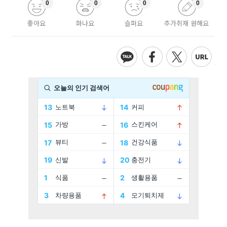
0
0
0
0
좋아요
화나요
슬퍼요
추가취재 원해요