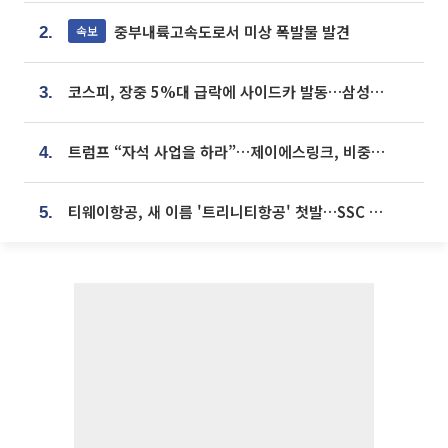
중부내륙고속도로서 미상 폭발물 발견
속보
2.
코스피, 장중 5%대 급락에 사이드카 발동…삼성·SK 동반 폭락
3.
트럼프 “자석 사업을 하라”…제이에스링크, 비중국 영구자석 공급망 구축 속도
4.
티웨이항공, 새 이름 '트리니티항공' 첫발…SSC 전략 본격화
5.