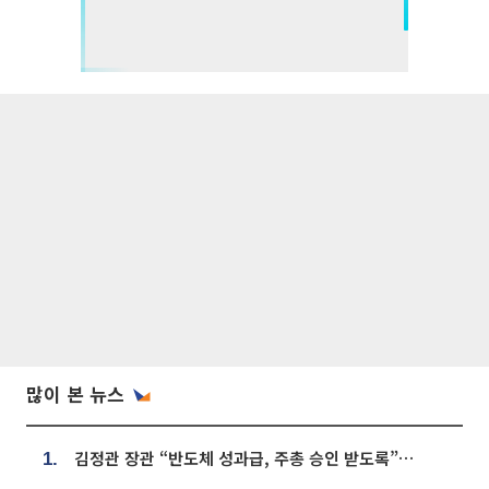
많이 본 뉴스
김정관 장관 “반도체 성과급, 주총 승인 받도록”…상법·자본시장법 개정 시사
1.