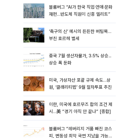
블룸버그 “AI가 한국 직업·연애·문화
재편…반도체 직원이 신흥 엘리트”
‘축구의 신’ 메시의 든든한 버팀목…
부친 호르헤 별세
중국 7월 생산자물가, 3.5% 상승...
상승 폭 둔화
미국, 가상자산 포괄 규제 속도…상
원, ‘클래리티법’ 9월 절차투표 추진
이란, 미국에 호르무즈 합의 조건 제
시…美 “경기 아직 안 끝나” [종합]
블룸버그 “레버리지 거품 빠진 코스
피, 변동성 최악 국면 지났을 가능