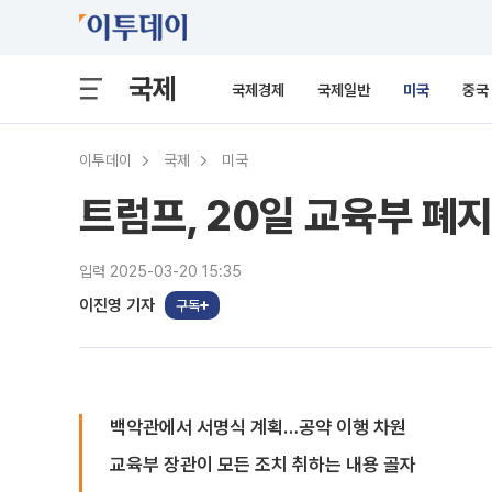
국제
국제경제
국제일반
미국
중국
이투데이
국제
미국
트럼프, 20일 교육부 폐
입력 2025-03-20 15:35
이진영 기자
구독
백악관에서 서명식 계획…공약 이행 차원
교육부 장관이 모든 조치 취하는 내용 골자