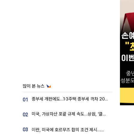
많이 본 뉴스
종부세 개편에도…1·3주택 종부세 격차 2028년부터 확대
01
미국, 가상자산 포괄 규제 속도…상원, ‘클래리티법’ 9월 절차투표 추진
02
03
이란, 미국에 호르무즈 합의 조건 제시…美 “경기 아직 안 끝나” [종합]