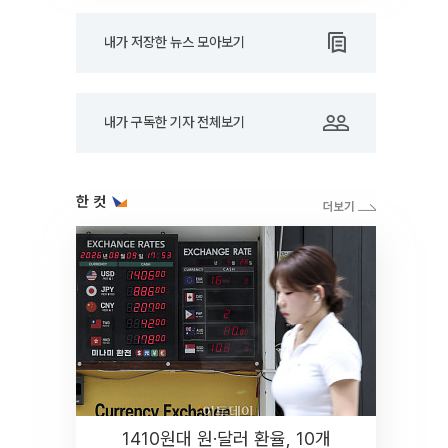
내가 저장한 뉴스 모아보기
내가 구독한 기자 전체보기
한 컷
1410원대 원·달러 환율, 10개