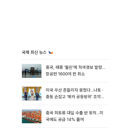
국제 최신 뉴스
중국, 태풍 ‘돌핀’에 적색경보 발령…
항공편 1600여 편 취소
미국 우산 흔들리자 뭉쳤다…나토ㆍ
중동 손잡고 ‘메카 공동방위’ 조약
체결
중국 희토류 대일 수출 반 토막…미
국에도 공급 14% 줄여