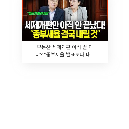
부동산 세제개편 아직 끝 아
냐? "종부세율 발표보다 내릴
것" 장기거주·양도세 전망 I 집
땅지성 I 김인만, 진미윤