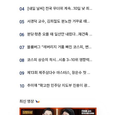
[내일 날씨] 전국 무더위 계속…10일 낮 최고 34도 육박
04
서경덕 교수, 김희철도 분노한 거꾸로 태극기⋯"엉터리는 아냐, 아쉬울 뿐"
05
분당·평촌 오를 때 일산만 내렸다…재건축 기대감도 ‘무색’
06
블룸버그 “레버리지 거품 빠진 코스피, 변동성 최악 국면 지났을 가능성”
07
코스피 상승의 착시…시총 3~10위 영향력은 후퇴
08
제13회 제주삼다수 마스터스, 장은수 첫 우승하며 성료
09
추미애 "확고한 민주당 지도부 진용이 광주 호남 정신"
10
최신 영상